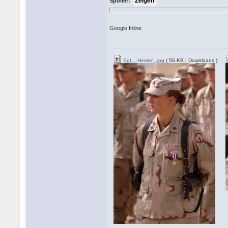
Spoiler:
Google Inline
Sgt__Hester_.jpg
( 56 KB | Downloads )