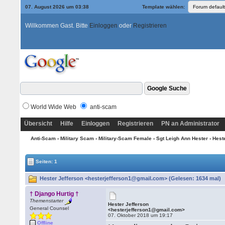
07. August 2026 um 03:38
Template wählen:
Willkommen Gast. Bitte
Einloggen
oder
Registrieren
World Wide Web
anti-scam
Übersicht
Hilfe
Einloggen
Registrieren
PN an Administrator
Anti-Scam
›
Military Scam
›
Military-Scam Female
›
Sgt Leigh Ann Hester
› Hest
Seiten: 1
Hester Jefferson <hesterjefferson1@gmail.com> (Gelesen: 1634 mal)
† Django Hurtig †
Themenstarter
Hester Jefferson
General Counsel
<hesterjefferson1@gmail.com>
07. Oktober 2018 um 19:17
Offline