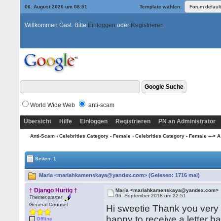
06. August 2026 um 08:51
Template wählen:
Willkommen Gast. Bitte
Einloggen
oder
Registrieren
World Wide Web
anti-scam
Übersicht
Hilfe
Einloggen
Registrieren
PN an Administrator
Anti-Scam
›
Celebrities Category - Female
›
Celebrities Category - Female ---> A
Seiten: 1
Maria <mariahkamenskaya@yandex.com> (Gelesen: 1716 mal)
† Django Hurtig †
Maria <mariahkamenskaya@yandex.com>
06. September 2018 um 22:51
Themenstarter
General Counsel
Hi sweetie Thank you very 
happy to receive a letter ba
Offline