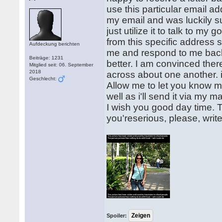
use this particular email a
my email and was luckily sur
just utilize it to talk to my
from this specific address s
Aufdeckung berichten
me and respond to me back i
Beiträge: 1231
better. I am convinced ther
Mitglied seit: 06. September
2018
across about one another. i
Geschlecht:
Allow me to let you know m
well as i'll send it via my m
I wish you good day time. 
you'reserious, please, writ
Spoiler: