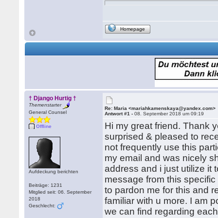
Homepage
† Django Hurtig †
Themenstarter
Re: Maria <mariahkamenskaya@yandex.com>
General Counsel
Antwort #1 -
08. September 2018 um 09:19
Hi my great friend. Thank 
Offline
surprised & pleased to recei
not frequently use this part
my email and was nicely sho
address and i just utilize it
Aufdeckung berichten
message from this specific e
Beiträge: 1231
to pardon me for this and r
Mitglied seit: 06. September
familiar with u more. I am p
2018
Geschlecht:
we can find regarding each