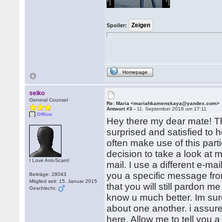
Spoiler:
Homepage
seiko
General Counsel
Re: Maria <mariahkamenskaya@yandex.com>
Antwort #3 -
11. September 2018 um 17:11
Offline
Hey there my dear mate! Tha
surprised and satisfied to h
often make use of this part
decision to take a look at 
I Love Anti-Scam!
mail. I use a different e-mai
you a specific message from
Beiträge: 28043
Mitglied seit: 15. Januar 2015
that you will still pardon m
Geschlecht:
know u much better. Im sure
about one another. i assur
here. Allow me to tell you 