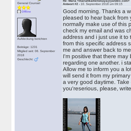
Re: Maria <mariahkamenskaya@yandex.com>
General Counsel
Antwort #2 -
10. September 2018 um 09:15
Good morning. Thanks a who
Offline
pleased to hear back from yo
normally make use of this p
check my email and was chee
address and i just use it to 
Aufdeckung berichten
from this specific address s
Beiträge: 1231
me and answer back to me v
Mitglied seit: 06. September
I'm positive that there may 
2018
Geschlecht:
regarding one another. i sta
Allow me to inform you a lo
will send it from my primary
a very good daytime. Take
you'reserious, please, writ