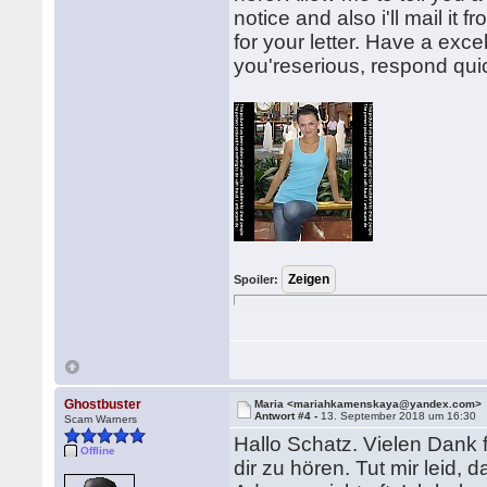
notice and also i'll mail it 
for your letter. Have a exc
you'reserious, respond quic
Spoiler:
Ghostbuster
Maria <mariahkamenskaya@yandex.com>
Antwort #4 -
13. September 2018 um 16:30
Scam Warners
Hallo Schatz. Vielen Dank f
Offline
dir zu hören. Tut mir leid,