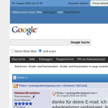
08. August 2026 um 17:39
Template wählen:
Willkommen Gast. Bitte
Einloggen
oder
Registrieren
World Wide Web
anti-scam
Übersicht
Hilfe
Einloggen
Registrieren
PN an Administrator
Anti-Scam
›
Erotik- und Pornomodels
›
Erotik- and Pornmodels in mega contrib
Seiten: 1
Pedra < pedragodier@gmail.com > (Gelesen: 910 mal)
HimbeerBrombeer
Pedra < pedragodier@gmail.com >
25. August 2018 um 16:43
Themenstarter
Scam Warners
danke für deine E-mail. ich
arbeitnehmer verheiratet, le
Offline