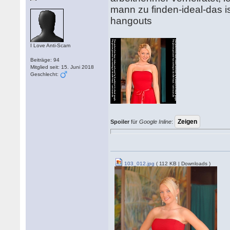
mann zu finden-ideal-das i
hangouts
I Love Anti-Scam
Beiträge: 94
Mitglied seit: 15. Juni 2018
Geschlecht:
Spoiler
für
Google Inline
:
103_012.jpg
( 112 KB | Downloads )