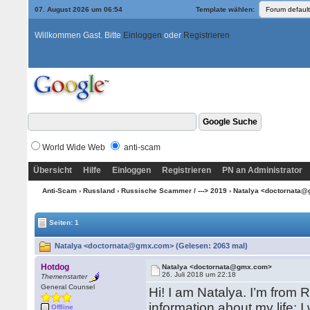
07. August 2026 um 06:54
Template wählen:
Willkommen Gast. Bitte
Einloggen
oder
Registrieren
World Wide Web
anti-scam
Übersicht
Hilfe
Einloggen
Registrieren
PN an Administrator
Anti-Scam
›
Russland
›
Russische Scammer / ---> 2019
› Natalya <doctornata
Seiten: 1
Natalya <doctornata@gmx.com> (Gelesen: 2063 mal)
Hotdog
Natalya <doctornata@gmx.com>
26. Juli 2018 um 22:18
Themenstarter
General Counsel
Hi! I am Natalya. I’m from 
information about my life: I
Offline