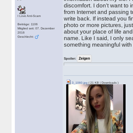
discomfort. I don’t want to i
from Internet and passing to
I Love Anti-Scam
write back. If instead you 
photo or more pictures, jus
Beiträge: 1106
Mitglied seit: 07. Dezember
about your place of life an
2016
Geschlecht:
name. Like I said, I only se
something meaningful with 
Spoiler:
3_1060.jpg
( 21 KB | Downloads )