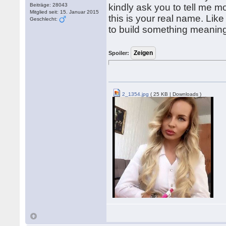
Beiträge: 28043
kindly ask you to tell me 
Mitglied seit: 15. Januar 2015
this is your real name. Like
Geschlecht:
to build something meaningf
Spoiler:
2_1354.jpg
( 25 KB | Downloads )