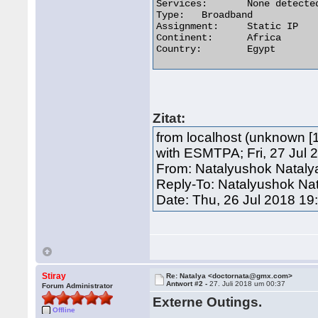
Services:	None detected

Type:	Broadband

Assignment:	Static IP

Continent:	Africa

Country:	Egypt 

Zitat:
from localhost (unknown [1
with ESMTPA; Fri, 27 Jul 
From: Natalyushok Natal
Reply-To: Natalyushok N
Date: Thu, 26 Jul 2018 1
Stiray
Re: Natalya <doctornata@gmx.com>
Antwort #2 -
27. Juli 2018 um 00:37
Forum Administrator
Externe Outings.
Offline