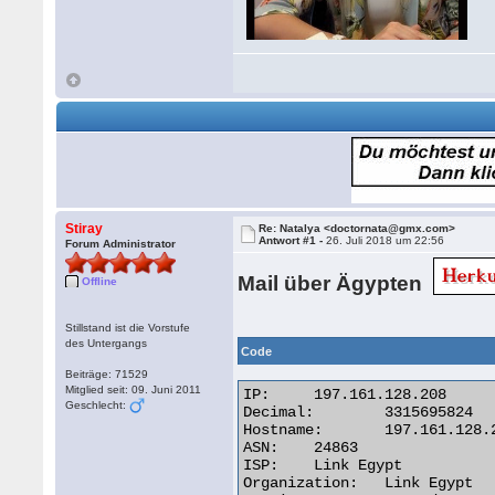
Stiray
Re: Natalya <doctornata@gmx.com>
Antwort #1 -
26. Juli 2018 um 22:56
Forum Administrator
Mail über Ägypten
Offline
Stillstand ist die Vorstufe
des Untergangs
Code
Beiträge: 71529
Mitglied seit: 09. Juni 2011
IP:	197.161.128.208

Geschlecht:
Decimal:	3315695824

Hostname:	197.161.128.208

ASN:	24863

ISP:	Link Egypt

Organization:	Link Egypt
