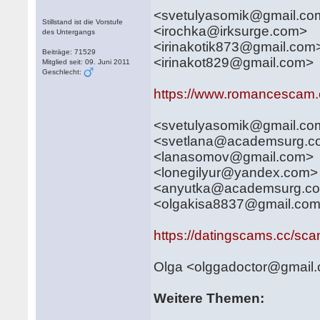
<svetulyasomik@gmail.c
Stillstand ist die Vorstufe
<irochka@irksurge.com>
des Untergangs
<irinakotik873@gmail.co
Beiträge: 71529
<irinakot829@gmail.com>
Mitglied seit: 09. Juni 2011
Geschlecht:
https://www.romancescam.
<svetulyasomik@gmail.c
<svetlana@academsurg.
<lanasomov@gmail.com
<lonegilyur@yandex.co
<anyutka@academsurg.c
<olgakisa8837@gmail.co
https://datingscams.cc/sc
Olga <olggadoctor@gmail
Weitere Themen: