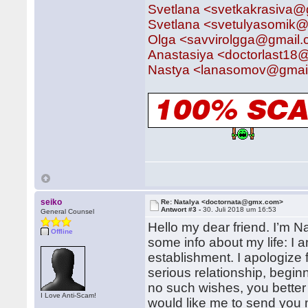
Svetlana <svetkakrasiva
Svetlana <svetulyasomik
Olga <savvirolgga@gmail.
Anastasiya <doctorlast18
Nastya <lanasomov@gmai
seiko
Re: Natalya <doctornata@gmx.com>
Antwort #3 -
30. Juli 2018 um 16:53
General Counsel
Hello my dear friend. I’m Na
Offline
some info about my life: I 
establishment. I apologize f
serious relationship, beginn
no such wishes, you better 
I Love Anti-Scam!
would like me to send you m