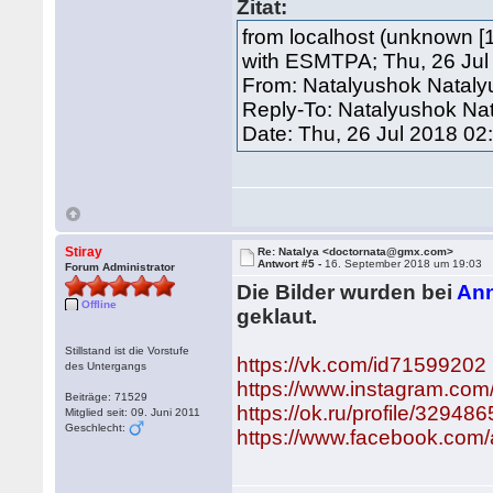
Zitat:
from localhost (unknown [1
with ESMTPA; Thu, 26 Jul
From: Natalyushok Nataly
Reply-To: Natalyushok N
Date: Thu, 26 Jul 2018 0
Stiray
Re: Natalya <doctornata@gmx.com>
Antwort #5 -
16. September 2018 um 19:03
Forum Administrator
Die Bilder wurden bei
Ann
Offline
geklaut.
Stillstand ist die Vorstufe
https://vk.com/id71599202
des Untergangs
https://www.instagram.com
Beiträge: 71529
https://ok.ru/profile/3294
Mitglied seit: 09. Juni 2011
Geschlecht:
https://www.facebook.com