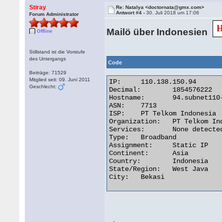
Stiray
Re: Natalya <doctornata@gmx.com>
Antwort #4 -
30. Juli 2018 um 17:06
Forum Administrator
Mailö über Indonesien
Offline
Stillstand ist die Vorstufe
des Untergangs
Code
Beiträge: 71529
Mitglied seit: 09. Juni 2011
IP:	110.138.150.94

Geschlecht:
Decimal:	1854576222

Hostname:	94.subnet110-138-150.speedy.telkom.net.id

ASN:	7713

ISP:	PT Telkom Indonesia

Organization:	PT Telkom Indonesia

Services:	None detected

Type:	Broadband

Assignment:	Static IP

Continent:	Asia

Country:	Indonesia

State/Region:	West Java

City:	Bekasi 
