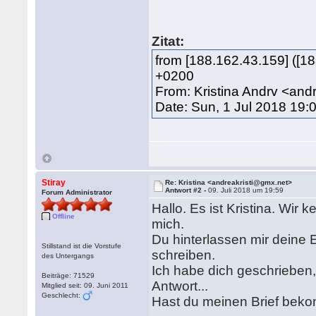
Zitat:
from [188.162.43.159] ([18
+0200
From: Kristina Andrv <and
Date: Sun, 1 Jul 2018 19:
Stiray
Re: Kristina <andreakristi@gmx.net>
Antwort #2 -
09. Juli 2018 um 19:59
Forum Administrator
Hallo. Es ist Kristina. Wir 
Offline
mich.
Du hinterlassen mir deine 
Stillstand ist die Vorstufe
schreiben.
des Untergangs
Ich habe dich geschrieben, 
Beiträge: 71529
Antwort...
Mitglied seit: 09. Juni 2011
Geschlecht:
Hast du meinen Brief beko