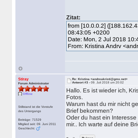
Zitat:
from [10.0.0.2] ([188.162.
08:43:05 +0200
Date: Mon, 2 Jul 2018 10
From: Kristina Andrv <and
Stiray
Re: Kristina <andreakristi@gmx.net>
Antwort #3 -
09. Juli 2018 um 20:02
Forum Administrator
Hallo. Es ist wieder ich, Kr
Offline
Fotos.
Warum hast du mir nicht g
Stillstand ist die Vorstufe
Brief bekommen?
des Untergangs
Oder du hast ein Interesse
Beiträge: 71529
mir.. Ich warte auf deine Bri
Mitglied seit: 09. Juni 2011
Geschlecht: