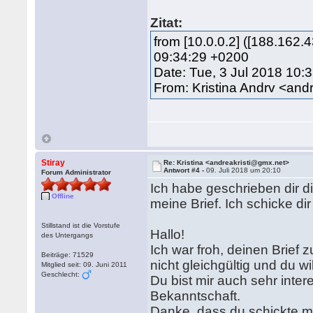
Zitat:
from [10.0.0.2] ([188.162.
09:34:29 +0200
Date: Tue, 3 Jul 2018 10:
From: Kristina Andrv <and
Stiray
Re: Kristina <andreakristi@gmx.net>
Antwort #4 -
09. Juli 2018 um 20:10
Forum Administrator
Ich habe geschrieben dir d
Offline
meine Brief. Ich schicke dir
Stillstand ist die Vorstufe
Hallo!
des Untergangs
Ich war froh, deinen Brief 
Beiträge: 71529
nicht gleichgültig und du w
Mitglied seit: 09. Juni 2011
Geschlecht:
Du bist mir auch sehr inter
Bekanntschaft.
Danke, dass du schickte m