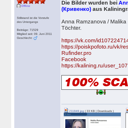
Die Bilder wurden bei
Ann
Offline
(Кривенко)
aus Kaliningr
Stillstand ist die Vorstufe
Anna Ramzanova / Malika Ra
des Untergangs
Töchter.
Beiträge: 71529
Mitglied seit: 09. Juni 2011
Geschlecht:
https://vk.com/id10722471
https://poiskpofoto.ru/vk/re
Rufinder.pro
Facebook
https://kalining.ru/user_1
211849.jpg
( 33 KB | Downloads )