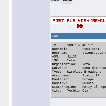
Spoiler:
Code
IP:	188.162.43.171

Decimal:	3164744619

Hostname:	client.yota.ru

ASN:	31133

ISP:	Yota

Organization:	Yota

Services:	None detected

Type:	Wireless Broadband

Assignment:	Static IP

Continent:	Europe

Country:	Russia

State/Region:	Mariy-El Republic

City:	Yoshkar-Ola 
