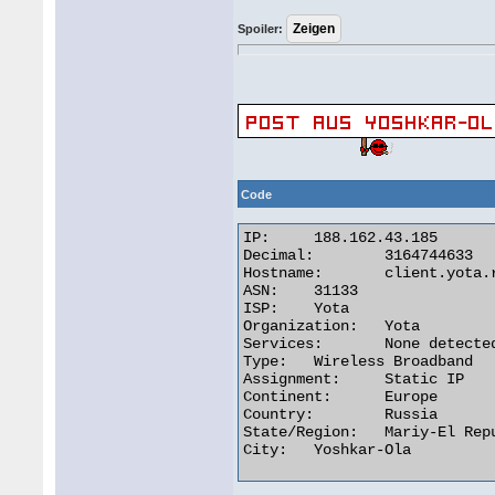
Spoiler:
Code
IP:	188.162.43.185

Decimal:	3164744633

Hostname:	client.yota.ru

ASN:	31133

ISP:	Yota

Organization:	Yota

Services:	None detected

Type:	Wireless Broadband

Assignment:	Static IP

Continent:	Europe

Country:	Russia

State/Region:	Mariy-El Republic

City:	Yoshkar-Ola 
