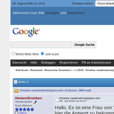
06. August 2026 um 16:01
Template wählen:
Willkommen Gast. Bitte
Einloggen
oder
Registrieren
World Wide Web
anti-scam
Übersicht
Hilfe
Einloggen
Registrieren
PN an Administrator
Anti-Scam
›
Russland
›
Russische Scammer / ---> 2019
› Kristina <andreakris
Seiten: 1
Kristina <andreakristi@gmx.net> (Gelesen: 1804 mal)
HimbeerBrombeer
Kristina <andreakristi@gmx.net>
09. Juli 2018 um 18:27
Themenstarter
Scam Warners
Hallo. Es ist eine Frau von 
hier die Antwort zu bekomme
Offline