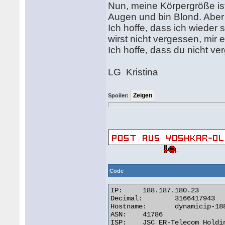
Nun, meine Körpergröße is
Augen und bin Blond. Aber
Ich hoffe, dass ich wieder
wirst nicht vergessen, mir 
Ich hoffe, dass du nicht
LG Kristina
Spoiler:
Code
IP:	188.187.180.23

Decimal:	3166417943

Hostname:	dynamicip-188-187-180-23.pppoe.yola.ertelecom.ru

ASN:	41786

ISP:	JSC ER-Telecom Holding
