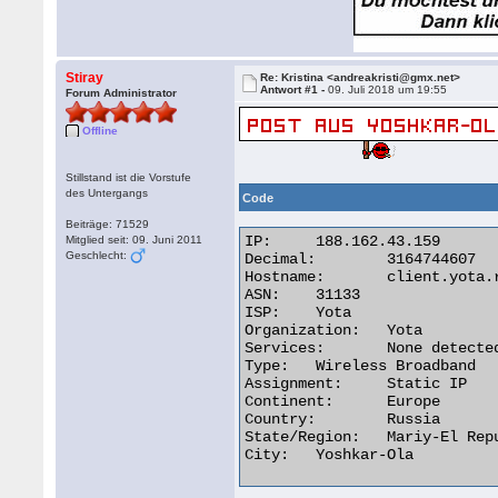
Stiray
Re: Kristina <andreakristi@gmx.net>
Antwort #1 -
09. Juli 2018 um 19:55
Forum Administrator
Offline
Stillstand ist die Vorstufe
des Untergangs
Code
Beiträge: 71529
IP:	188.162.43.159

Mitglied seit: 09. Juni 2011
Geschlecht:
Decimal:	3164744607

Hostname:	client.yota.ru

ASN:	31133

ISP:	Yota

Organization:	Yota

Services:	None detected

Type:	Wireless Broadband

Assignment:	Static IP

Continent:	Europe

Country:	Russia

State/Region:	Mariy-El Republic

City:	Yoshkar-Ola 
