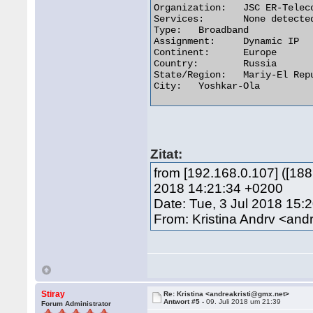
Organization:	JSC ER-Telecom Holding Yoshkar-Ola Branch

Services:	None detected

Type:	Broadband

Assignment:	Dynamic IP

Continent:	Europe

Country:	Russia

State/Region:	Mariy-El Republic

City:	Yoshkar-Ola 

Zitat:
from [192.168.0.107] ([188
2018 14:21:34 +0200
Date: Tue, 3 Jul 2018 15:
From: Kristina Andrv <and
Stiray
Re: Kristina <andreakristi@gmx.net>
Antwort #5 -
09. Juli 2018 um 21:39
Forum Administrator