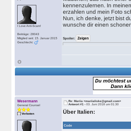
kennenzulernen. In meinem 
erzahlen und mein Foto sch
Nun, ich denke, jetzt bist d
wunsche dir einen schonen
I Love Anti-Scam!
Beiträge: 28043
Mitglied seit: 15. Januar 2015
Spoiler:
Geschlecht:
Wesermann
Re: Mariia <mariialiske@gmail.com>
Antwort #1 -
03. Juni 2018 um 01:30
General Counsel
Über Italien:
Verboten
Code