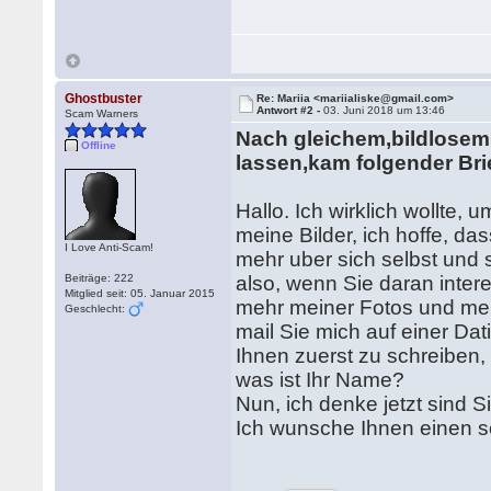
Ghostbuster
Re: Mariia <mariialiske@gmail.com>
Antwort #2 -
03. Juni 2018 um 13:46
Scam Warners
Nach gleichem,bildlosem 
Offline
lassen,kam folgender Brie
Hallo. Ich wirklich wollte,
meine Bilder, ich hoffe, da
I Love Anti-Scam!
mehr uber sich selbst und 
Beiträge: 222
also, wenn Sie daran inter
Mitglied seit: 05. Januar 2015
mehr meiner Fotos und mehr
Geschlecht:
mail Sie mich auf einer Da
Ihnen zuerst zu schreiben, i
was ist Ihr Name?
Nun, ich denke jetzt sind S
Ich wunsche Ihnen einen s