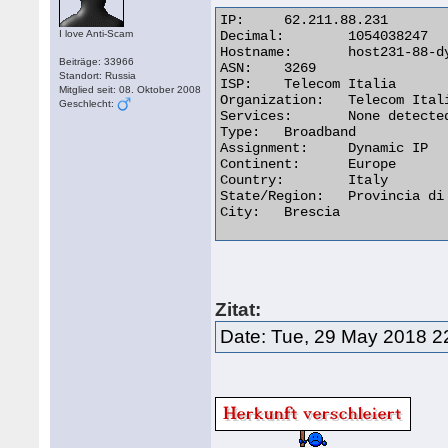
IP:	62.211.88.231

I love Anti-Scam
Decimal:	1054038247

Hostname:	host231-88-dynamic.211-62-r.retail.telecomitalia.it

Beiträge: 33966
ASN:	3269

Standort: Russia
ISP:	Telecom Italia

Mitglied seit: 08. Oktober 2008
Organization:	Telecom Italia

Geschlecht:
Services:	None detected

Type:	Broadband

Assignment:	Dynamic IP

Continent:	Europe

Country:	Italy

State/Region:	Provincia di Brescia

City:	Brescia 

Zitat:
Date: Tue, 29 May 2018 2