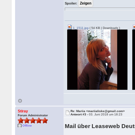
Spoiler:
1_1511.jpg
( 54 KB | Downloads )
Stiray
Re: Mariia <mariialiske@gmail.com>
Antwort #3 -
03. Juni 2018 um 18:23
Forum Administrator
Mail über Leaseweb Deu
Offline