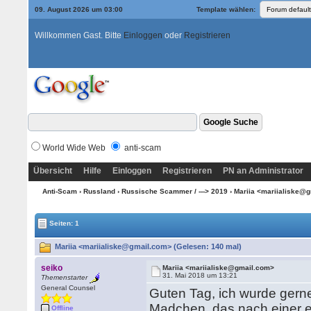
09. August 2026 um 03:00
Template wählen:
Willkommen Gast. Bitte
Einloggen
oder
Registrieren
World Wide Web
anti-scam
Übersicht
Hilfe
Einloggen
Registrieren
PN an Administrator
Anti-Scam
›
Russland
›
Russische Scammer / ---> 2019
› Mariia <mariialiske@
Seiten: 1
Mariia <mariialiske@gmail.com> (Gelesen: 140 mal)
seiko
Mariia <mariialiske@gmail.com>
31. Mai 2018 um 13:21
Themenstarter
General Counsel
Guten Tag, ich wurde gerne
Madchen, das nach einer er
Offline