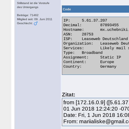
Stillstand ist die Vorstufe
des Untergangs
Code
Beiträge: 71462
Mitglied seit: 09. Juni 2011
IP:	5.61.37.207

Geschlecht:
Decimal:	87893455

Hostname:	mx.uchebniki.ws

ASN:	28753

ISP:	Leaseweb Deutschland GmbH

Organization:	Leaseweb Deutschland GmbH

Services:	Likely mail server

Type:	Broadband

Assignment:	Static IP

Continent:	Europe

Country:	Germany 

Zitat:
from [172.16.0.9] ([5.61.
01 Jun 2018 12:24:20 -07
Date: Fri, 1 Jun 2018 16:
From: mariialiske@gmail.