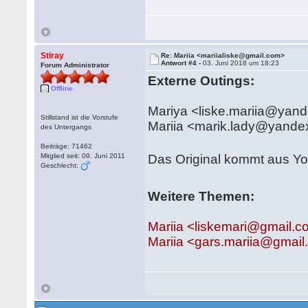
Stiray
Re: Mariia <mariialiske@gmail.com>
Antwort #4 -
03. Juni 2018 um 18:23
Forum Administrator
Externe Outings:
Offline
Mariya <liske.mariia@yan
Stillstand ist die Vorstufe
Mariia <marik.lady@yand
des Untergangs
Beiträge: 71462
Das Original kommt aus Y
Mitglied seit: 09. Juni 2011
Geschlecht:
Weitere Themen:
Mariia <liskemari@gmail.
Mariia <gars.mariia@gmai