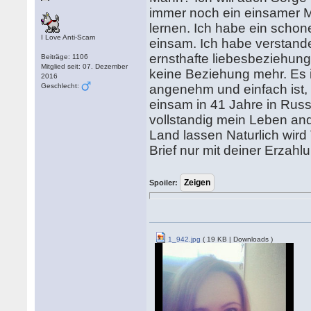
immer noch ein einsamer M
lernen. Ich habe ein schone
I Love Anti-Scam
einsam. Ich habe verstande
ernsthafte liebesbeziehung
Beiträge: 1106
Mitglied seit: 07. Dezember
keine Beziehung mehr. Es i
2016
Geschlecht:
angenehm und einfach ist, 
einsam in 41 Jahre in Russl
vollstandig mein Leben and
Land lassen Naturlich wird 
Brief nur mit deiner Erzah
Spoiler:
1_942.jpg
( 19 KB | Downloads )