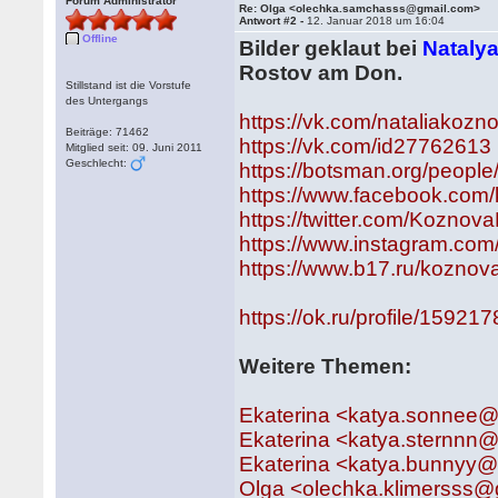
Forum Administrator
Re: Olga <olechka.samchasss@gmail.com>
Antwort #2 -
12. Januar 2018 um 16:04
Offline
Bilder geklaut bei
Nataly
Rostov am Don.
Stillstand ist die Vorstufe
des Untergangs
https://vk.com/nataliakozn
Beiträge: 71462
https://vk.com/id27762613
Mitglied seit: 09. Juni 2011
Geschlecht:
https://botsman.org/peopl
https://www.facebook.com/
https://twitter.com/Koznov
https://www.instagram.com
https://www.b17.ru/koznov
https://ok.ru/profile/1592
Weitere Themen:
Ekaterina <katya.sonnee
Ekaterina <katya.sternnn
Ekaterina <katya.bunnyy
Olga <olechka.klimersss@