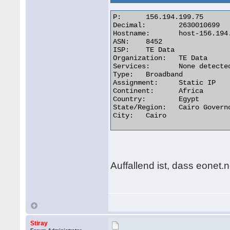
P:	156.194.199.75

Decimal:	2630010699

Hostname:	host-156.194.75.199-static.tedata.net

ASN:	8452

ISP:	TE Data

Organization:	TE Data

Services:	None detected

Type:	Broadband

Assignment:	Static IP

Continent:	Africa

Country:	Egypt

State/Region:	Cairo Governorate

City:	Cairo 

Auffallend ist, dass eonet
Stiray