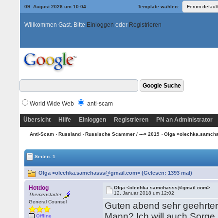
09. August 2026 um 10:04
Template wählen:
Willkommen Gast. Bitte
Einloggen
oder
Registrieren
World Wide Web
anti-scam
Übersicht
Hilfe
Einloggen
Registrieren
PN an Administrator
Anti-Scam
›
Russland
›
Russische Scammer / ---> 2019
› Olga <olechka.samc
Seiten: 1
Olga <olechka.samchasss@gmail.com> (Gelesen: 1393 mal)
Hotdog
Olga <olechka.samchasss@gmail.com>
12. Januar 2018 um 12:02
Themenstarter
General Counsel
Guten abend sehr geehrter
Mann? Ich will auch Sorge
Offline