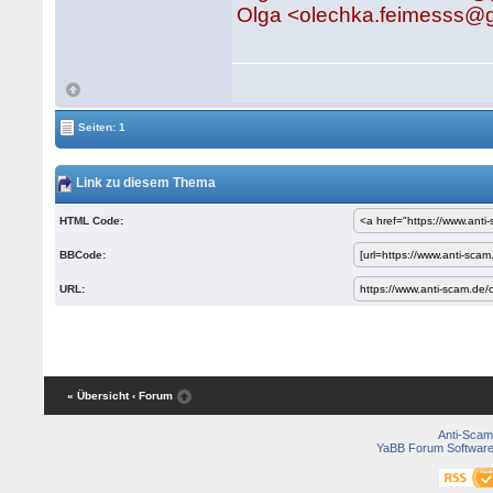
Olga <olechka.feimesss@
Seiten: 1
Link zu diesem Thema
HTML Code:
BBCode:
URL:
« Übersicht
‹ Forum
Anti-Scam
YaBB Forum Softwar