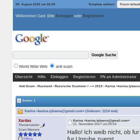
09. August 2026 um 04:50
Template wählen:
Willkommen Gast. Bitte
Einloggen
oder
Registrieren
World Wide Web
anti-scam
Übersicht
Hilfe
Einloggen
Registrieren
PN an Administrator
Anti-Scam
›
Russland
›
Russische Scammer / ---> 2019
› Karina <karina.tyba
Seiten: 1
Karina <karina.tybaeva@gmail.com> (Gelesen: 1214 mal)
Xardas
Karina <karina.tybaeva@gmail.com>
21. November 2017 um 05:04
Themenstarter
Scam Warners
Hallo! Ich weib nicht, ob fu
fur Unruhe zuerst.
Offline