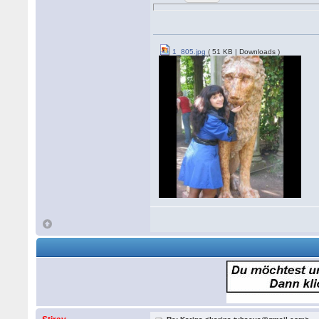
1_805.jpg
( 51 KB | Downloads )