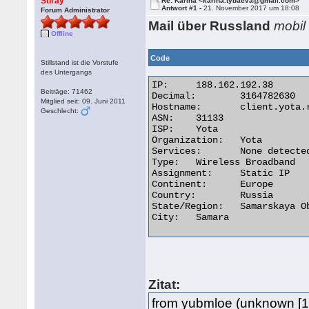
Stiray
Re: Karina <karina.tybaeva@gmail.com>
Antwort #1 -
21. November 2017 um 18:08
Forum Administrator
Mail über Russland
mobil
Offline
Code
Stillstand ist die Vorstufe
des Untergangs
IP:	188.162.192.38

Beiträge: 71462
Decimal:	3164782630

Mitglied seit: 09. Juni 2011
Hostname:	client.yota.ru

Geschlecht:
ASN:	31133

ISP:	Yota

Organization:	Yota

Services:	None detected

Type:	Wireless Broadband

Assignment:	Static IP

Continent:	Europe

Country:	Russia

State/Region:	Samarskaya Oblast'

City:	Samara 

Zitat:
from yubmloe (unknown [18