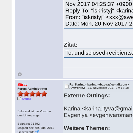
Nov 2017 04:25:37 +0900
Reply-To: "iskristyj" <ka
From: "iskristyj" <xxx@sw
Date: Mon, 20 Nov 2017 2
Zitat:
To: undisclosed-recipients:
Stiray
Re: Karina <karina.tybaeva@gmail.com>
Antwort #2 -
21. November 2017 um 18:18
Forum Administrator
Externe Outings:
Offline
Karina <karina.ityva@gmai
Stillstand ist die Vorstufe
Evgeniya <evgeniyaroma
des Untergangs
Beiträge: 71462
Weitere Themen:
Mitglied seit: 09. Juni 2011
Geschlecht: