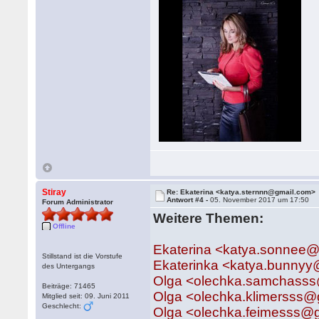
Stiray
Re: Ekaterina <katya.sternnn@gmail.com>
Antwort #4 -
05. November 2017 um 17:50
Forum Administrator
Weitere Themen:
Offline
Ekaterina <katya.sonnee
Stillstand ist die Vorstufe
Ekaterinka <katya.bunny
des Untergangs
Olga <olechka.samchass
Beiträge: 71465
Olga <olechka.klimersss@
Mitglied seit: 09. Juni 2011
Geschlecht:
Olga <olechka.feimesss@