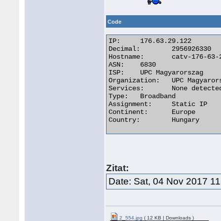
Code
IP:	176.63.29.122

Decimal:	2956926330

Hostname:	catv-176-63-29-122.catv.broadband.hu

ASN:	6830

ISP:	UPC Magyarorszag

Organization:	UPC Magyarorszag

Services:	None detected

Type:	Broadband

Assignment:	Static IP

Continent:	Europe

Country:	Hungary 

Zitat:
Date: Sat, 04 Nov 2017 1
2_554.jpg
( 12 KB | Downloads )