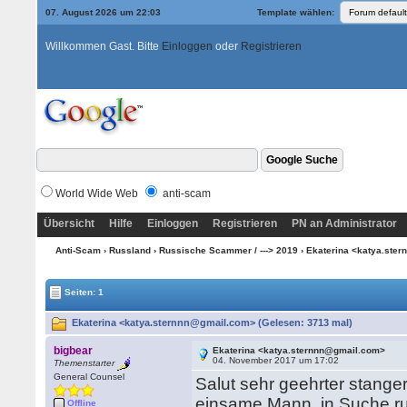
07. August 2026 um 22:03
Template wählen:
Willkommen Gast. Bitte
Einloggen
oder
Registrieren
World Wide Web
anti-scam
Übersicht
Hilfe
Einloggen
Registrieren
PN an Administrator
Anti-Scam
›
Russland
›
Russische Scammer / ---> 2019
› Ekaterina <katya.ste
Seiten: 1
Ekaterina <katya.sternnn@gmail.com> (Gelesen: 3713 mal)
bigbear
Ekaterina <katya.sternnn@gmail.com>
04. November 2017 um 17:02
Themenstarter
General Counsel
Salut sehr geehrter stanger
einsame Mann, in Suche ru
Offline