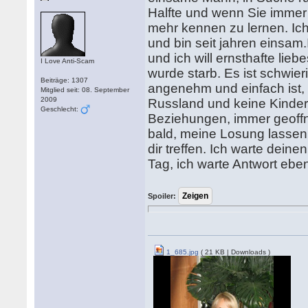
Halfte und wenn Sie immer 
mehr kennen zu lernen. Ich
und bin seit jahren einsa
und ich will ernsthafte li
I Love Anti-Scam
wurde starb. Es ist schwier
Beiträge: 1307
angenehm und einfach ist, d
Mitglied seit: 08. September
2009
Russland und keine Kinder
Geschlecht:
Beziehungen, immer geoffn
bald, meine Losung lassen. 
dir treffen. Ich warte deine
Tag, ich warte Antwort ebe
Spoiler:
1_685.jpg
( 21 KB | Downloads )