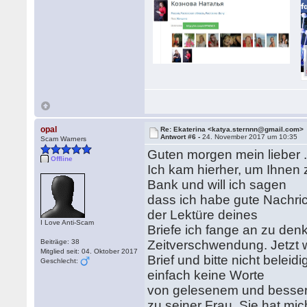
opal
Re: Ekaterina <katya.sternnn@gmail.com>
Antwort #6 -
24. November 2017 um 10:35
Scam Warners
Guten morgen mein lieber ...
Offline
Ich kam hierher, um Ihnen 
Bank und will ich sagen
dass ich habe gute Nachric
der Lektüre deines
I Love Anti-Scam
Briefe ich fange an zu den
Beiträge: 38
Zeitverschwendung. Jetzt w
Mitglied seit: 04. Oktober 2017
Brief und bitte nicht belei
Geschlecht:
einfach keine Worte
von gelesenem und besser 
zu seiner Frau. Sie hat mi