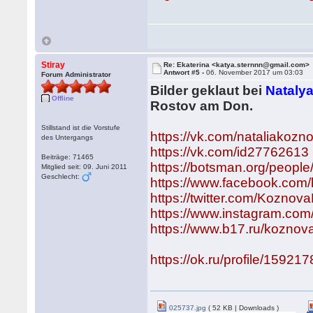
Stiray
Re: Ekaterina <katya.sternnn@gmail.com>
Antwort #5 -
06. November 2017 um 03:03
Forum Administrator
Bilder geklaut bei
Nataly
Offline
Rostov am Don.
Stillstand ist die Vorstufe
https://vk.com/nataliakozn
des Untergangs
https://vk.com/id27762613
Beiträge: 71465
https://botsman.org/peopl
Mitglied seit: 09. Juni 2011
Geschlecht:
https://www.facebook.com/
https://twitter.com/Koznov
https://www.instagram.com
https://www.b17.ru/koznov
https://ok.ru/profile/1592
025737.jpg
( 52 KB | Downloads )