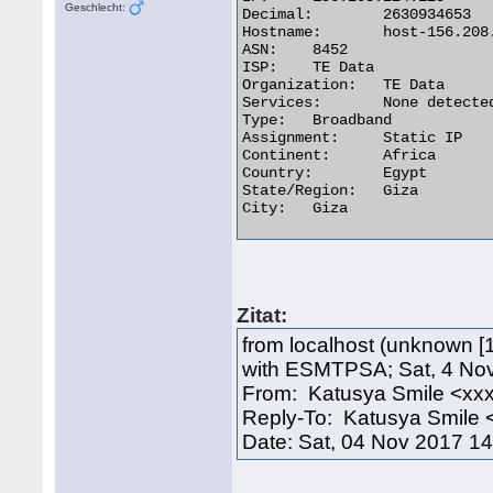
Geschlecht:
Decimal:	2630934653

Hostname:	host-156.208.125.224-static.tedata.net

ASN:	8452

ISP:	TE Data

Organization:	TE Data

Services:	None detected

Type:	Broadband

Assignment:	Static IP

Continent:	Africa

Country:	Egypt

State/Region:	Giza

City:	Giza 

Zitat:
from localhost (unknown [1
with ESMTPSA; Sat, 4 No
From: Katusya Smile <xx
Reply-To: Katusya Smile 
Date: Sat, 04 Nov 2017 1