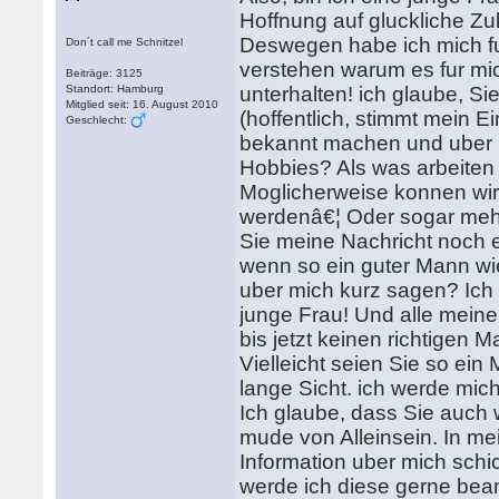
Hoffnung auf gluckliche Zu
Deswegen habe ich mich fur
Don´t call me Schnitzel
verstehen warum es fur mic
Beiträge: 3125
Standort: Hamburg
unterhalten! ich glaube, Si
Mitglied seit: 16. August 2010
(hoffentlich, stimmt mein 
Geschlecht:
bekannt machen und uber I
Hobbies? Als was arbeite
Moglicherweise konnen wir
werdenâ€¦ Oder sogar mehr
Sie meine Nachricht noch 
wenn so ein guter Mann wi
uber mich kurz sagen? Ich 
junge Frau! Und alle meine
bis jetzt keinen richtigen
Vielleicht seien Sie so e
lange Sicht. ich werde mic
Ich glaube, dass Sie auch
mude von Alleinsein. In me
Information uber mich sch
werde ich diese gerne bean