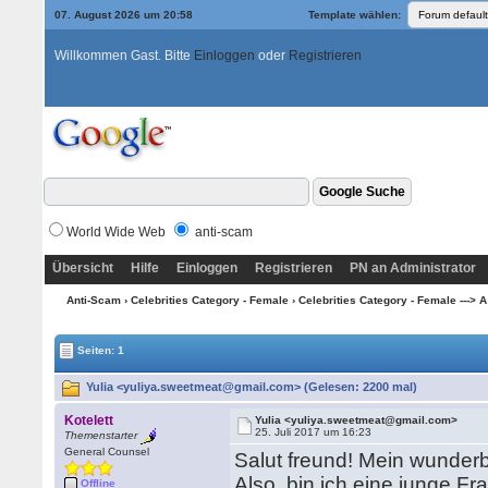
07. August 2026 um 20:58
Template wählen:
Willkommen Gast. Bitte
Einloggen
oder
Registrieren
World Wide Web
anti-scam
Übersicht
Hilfe
Einloggen
Registrieren
PN an Administrator
Anti-Scam
›
Celebrities Category - Female
›
Celebrities Category - Female ---> A
Seiten: 1
Yulia <yuliya.sweetmeat@gmail.com> (Gelesen: 2200 mal)
Kotelett
Yulia <yuliya.sweetmeat@gmail.com>
25. Juli 2017 um 16:23
Themenstarter
General Counsel
Salut freund! Mein wunderb
Also, bin ich eine junge Fr
Offline