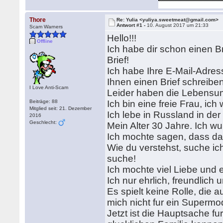
Thore
Re: Yulia <yuliya.sweetmeat@gmail.com>
Antwort #1 -
10. August 2017 um 21:33
Scam Warners
Hellо!!!
Offline
Ich habe dir schon einen B
Brief!
Ich habe Ihre E-Mail-Adres
Ihnen einen Brief schreiben
I Love Anti-Scam
Leider haben die Lebensum
Beiträge: 88
Ich bin eine freie Frau, ich
Mitglied seit: 21. Dezember
Ich lebe in Russland in de
2016
Geschlecht:
Mein Alter 30 Jahre. Ich w
Ich mochte sagen, dass das 
Wie du verstehst, suche i
suche!
Ich mochte viel Liebe und 
Ich nur ehrlich, freundlich
Es spielt keine Rolle, die 
mich nicht fur ein Supermo
Jetzt ist die Hauptsache f