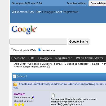
08. August 2026 um 19:00
Template wählen:
Willkommen Gast. Bitte
Einloggen
oder
Registrieren
World Wide Web
anti-scam
Übersicht
Hilfe
Einloggen
Registrieren
PN an Administrator
Anti-Scam
›
Celebrities Category - Female
›
Celebrities Category - Female ---> P
<marcia@goeringlaw.com>
Seiten: 1
Anastasiya <kirekolmsa@yandex.com> <donshelton@actrix.gen.nz> 
mal)
Kotelett
Themenstarter
Anastasiya <kirekolmsa@yandex.com>
General Counsel
<donshelton@actrix.gen.nz>
<marcia@goeringlaw.com>