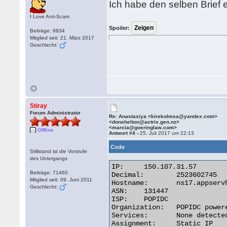
Ich habe den selben Brief e
I Love Anti-Scam
Spoiler:
Beiträge: 8834
Mitglied seit: 21. März 2017
Geschlecht:
Stiray
Forum Administrator
Re: Anastasiya <kirekolmsa@yandex.com>
<donshelton@actrix.gen.nz>
<marcia@goeringlaw.com>
Offline
Antwort #4 -
25. Juli 2017 um 22:13
Code
Stillstand ist die Vorstufe
des Untergangs
IP:	150.107.31.57

Beiträge: 71460
Decimal:	2523602745

Mitglied seit: 09. Juni 2011
Hostname:	ns17.appservhosting.com

Geschlecht:
ASN:	131447

ISP:	POPIDC

Organization:	POPIDC powered by CSLoxinfo

Services:	None detected

Assignment:	Static IP
