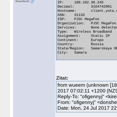
Geschlecht:
IP:	188.162.36.245

Decimal:	3164742901

Hostname:	client.yota.ru

ASN:	31133

ISP:	PJSC MegaFon

Organization:	PJSC MegaFon

Services:	None detected

Type:	Wireless Broadband

Assignment:	Static IP

Continent:	Europe

Country:	Russia

State/Region:	Samarskaya Oblast'

City:	Samara 

Zitat:
from wueem (unknown [188.
2017 07:02:11 +1200 (NZ
Reply-To: "ofigennyj" <
From: "ofigennyj" <donsh
Date: Mon, 24 Jul 2017 2