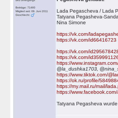
des Untergangs
Beiträge: 71460
Lada Pegascheva / Lada 
Mitglied seit: 09. Juni 2011
Geschlecht:
Tatyana Pegasheva-Sand
Nina Simone
https://vk.com/ladapegash
https://vk.com/id66416723
https://vk.com/id29567842
https://vk.com/id35999112
https://www.instagram.com
@la_dushka1703, @nina_
https://www.tiktok.com/@l
https://ok.ru/profile/5849
https://my.mail.ru/mail/lad
https://www.facebook.com
Tatyana Pegasheva wurde i