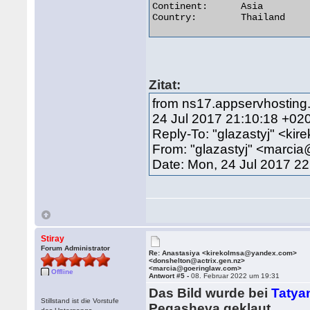
Continent:	Asia

Country:	Thailand 

Zitat:
from ns17.appservhosting.
24 Jul 2017 21:10:18 +02
Reply-To: "glazastyj" <k
From: "glazastyj" <marci
Date: Mon, 24 Jul 2017 2
Stiray
Forum Administrator
Re: Anastasiya <kirekolmsa@yandex.com>
<donshelton@actrix.gen.nz>
<marcia@goeringlaw.com>
Offline
Antwort #5 -
08. Februar 2022 um 19:31
Das Bild wurde bei
Tatya
Stillstand ist die Vorstufe
Pegasheva geklaut.