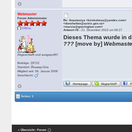
Webmaster
Forum Administrator
Re: Anastasiya <kirekolmsa@yandex.com>
<donshelton@actrix.gen.nz>
<marcia@goeringlaw.com>
Offline
Antwort #6 -
21. Dezember 2023 um 08:27
Dieses Thema wurde in 
???
[move by]
Webmaste
Abgeschlafft und ausgepufft!!
Beiträge: 28722
Standort: Йошкар-Ола
Mitglied seit: 06. Januar 2008
Geschlecht:
Homepage
Skype/VoIP
Seiten: 1
« Übersicht
‹ Forum