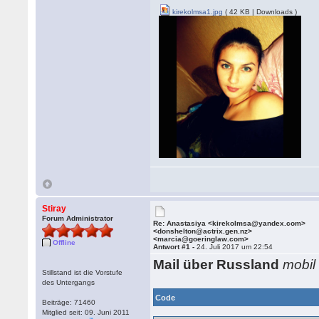
kirekolmsa1.jpg
( 42 KB | Downloads )
Stiray
Forum Administrator
Re: Anastasiya <kirekolmsa@yandex.com>
<donshelton@actrix.gen.nz>
<marcia@goeringlaw.com>
Offline
Antwort #1 -
24. Juli 2017 um 22:54
Mail über Russland
mobil
Stillstand ist die Vorstufe
des Untergangs
Code
Beiträge: 71460
Mitglied seit: 09. Juni 2011