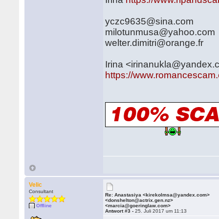
yczc9635@sina.com
milotunmusa@yahoo.com
welter.dimitri@orange.fr
Irina <irinanukla@yandex
https://www.romancescam.
Velic
Consultant
Re: Anastasiya <kirekolmsa@yandex.com>
<donshelton@actrix.gen.nz>
Offline
<marcia@goeringlaw.com>
Antwort #3 -
25. Juli 2017 um 11:13