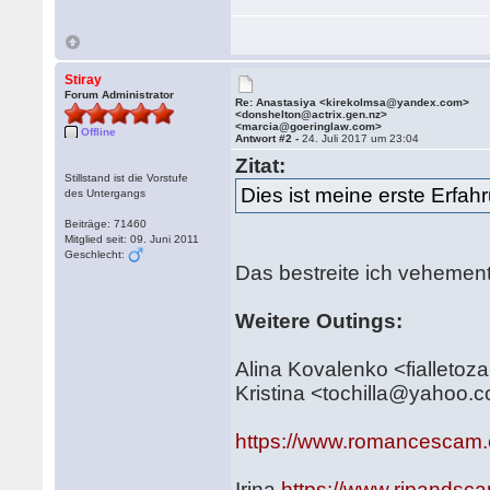
Stiray
Forum Administrator
Re: Anastasiya <kirekolmsa@yandex.com>
<donshelton@actrix.gen.nz>
<marcia@goeringlaw.com>
Offline
Antwort #2 -
24. Juli 2017 um 23:04
Zitat:
Stillstand ist die Vorstufe
Dies ist meine erste Erfah
des Untergangs
Beiträge: 71460
Mitglied seit: 09. Juni 2011
Geschlecht:
Das bestreite ich vehemen
Weitere Outings:
Alina Kovalenko <fiallet
Kristina <tochilla@yahoo.
https://www.romancescam.
Irina
https://www.ripandsc