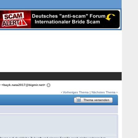
> <bayk.nata2017@bigmir.net>
‹
Vorheriges Thema
|
Nächstes Thema
›
Thema versenden