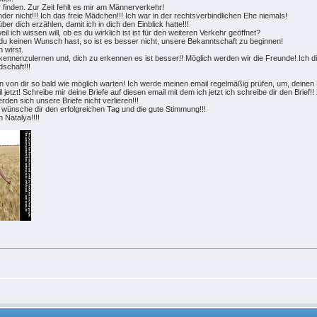
 finden. Zur Zeit fehlt es mir am Männerverkehr!
nder nicht!!! Ich das freie Mädchen!!! Ich war in der rechtsverbindlichen Ehe niemals!
ber dich erzählen, damit ich in dich den Einblick hatte!!!
eil ich wissen will, ob es du wirklich ist ist für den weiteren Verkehr geöffnet?
nn du keinen Wunsch hast, so ist es besser nicht, unsere Bekanntschaft zu beginnen!
n wirst.
 kennenzulernen und, dich zu erkennen es ist besser!! Möglich werden wir die Freunde! Ich di
dschaft!!!
n von dir so bald wie möglich warten! Ich werde meinen email regelmäßig prüfen, um, deinen 
jetzt! Schreibe mir deine Briefe auf diesen email mit dem ich jetzt ich schreibe dir den Brief
den sich unsere Briefe nicht verlieren!!!
h wünsche dir den erfolgreichen Tag und die gute Stimmung!!!
 Natalya!!!!