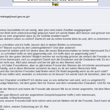
<mktngt@mail.goo.ne.jp>
Erstens bezweifelte ich ein wenig, aber jetzt sind meine Zweifeln weggegangen!
en Brief nicht unberücksichtigt gelassen hast! Ich werde Males dich besser und grösser ke
 ist es sehr angenehm dass du mir Gefühle erwidert hast!!!
aus deinem Leben zu sehen!! Damit ich wie du sehen konnte lebst du und, dich zu erkennen i
 zu schreiben und ich hoffe, besser dich in deinen Briefen zu erkennen.
en? Warum suchst du den Lebensgefährten? Und über anderen!
ssant für beiden wird! Ich denke dass die neuen Bekanntschaften es immer interessant! Du b
h zu schreiben hoffe es wird gegenseitig sein. Ich hoffe dass es gegenseitig sehr?
ann für den guten Verkehr! Möglich werden wir rechtzeitig grösser als einfach die Freunde 
rd ist interessant, sich zu umgehen! Damit sich die Emotionen und die Gedanken teilt. Es 
en nicht aus. Mich jetzt einsam und bei mir gibt es des Mannes nicht.
ig. Ich habe Freundinnen, aber es gibt keinen Freund des Mannes der ich könnte anvertrau
r häufig, und in diese Momente verstehst du dass es dir am nahen Menschen fehlt.
nd des herzlichen Freundes bald finden wirst! Dir findet langweilig wenn du ein auch statt?
aft uns helfen wird, einander zu erkennen es ist besser! Ich werde mich dir bemühen, über me
einen Charakter erzählen!!! Ich denke was so uns einfacher sein wird, sich zu umgehen!!))
nslustige Mädchen, mit dem guten Sinn für Humor und dem romantischen Charakter. Und für
ele der Mensch und meine die Freunde alle wissen! Mir ist es immer angenehm, mit dem Mens
zen.
u der gute Mensch und der angenehme Gesprächspartner hoffe:) sehr interessant,
Republic of Bashkortostan)
ns unserer Freundschaft nicht stören wird und wir bleiben mit dir die Freunde. Doch kann d
 35 Jahre, meinen Geburtstag am 15. Mai.
ier.