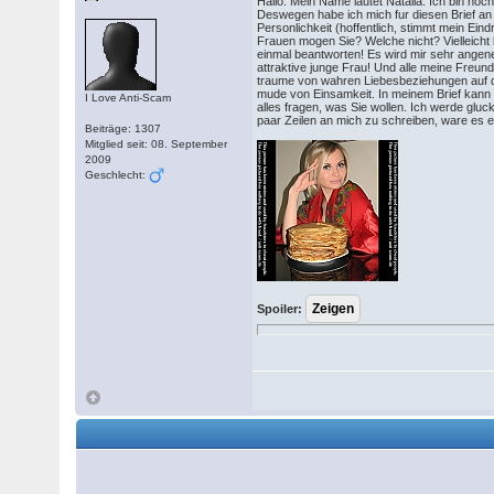
Hallo. Mein Name lautet Natalia. Ich bin noch
Deswegen habe ich mich fur diesen Brief an 
Personlichkeit (hoffentlich, stimmt mein E
Frauen mogen Sie? Welche nicht? Vielleich
einmal beantworten! Es wird mir sehr angen
attraktive junge Frau! Und alle meine Freund
traume von wahren Liebesbeziehungen auf di
mude von Einsamkeit. In meinem Brief kann 
I Love Anti-Scam
alles fragen, was Sie wollen. Ich werde gluc
paar Zeilen an mich zu schreiben, ware es e
Beiträge: 1307
Mitglied seit: 08. September
2009
Geschlecht:
Spoiler: