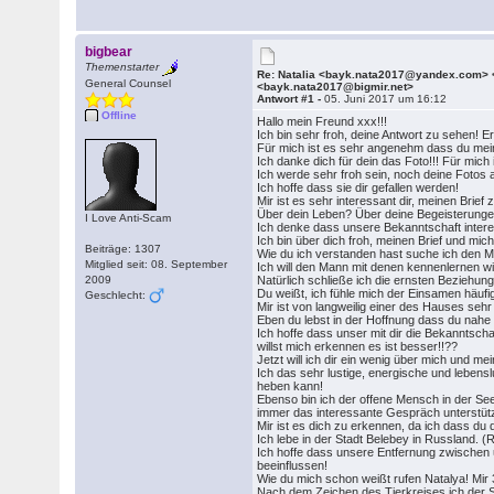
bigbear
Themenstarter
Re: Natalia <bayk.nata2017@yandex.com> 
General Counsel
<bayk.nata2017@bigmir.net>
Antwort #1 -
05. Juni 2017 um 16:12
Offline
Hallo mein Freund xxx!!!
Ich bin sehr froh, deine Antwort zu sehen! 
Für mich ist es sehr angenehm dass du mein
Ich danke dich für dein das Foto!!! Für mich
Ich werde sehr froh sein, noch deine Fotos 
Ich hoffe dass sie dir gefallen werden!
Mir ist es sehr interessant dir, meinen Brief
Über dein Leben? Über deine Begeisterung
I Love Anti-Scam
Ich denke dass unsere Bekanntschaft intere
Ich bin über dich froh, meinen Brief und mic
Beiträge: 1307
Wie du ich verstanden hast suche ich den M
Mitglied seit: 08. September
Ich will den Mann mit denen kennenlernen wi
2009
Natürlich schließe ich die ernsten Beziehung
Du weißt, ich fühle mich der Einsamen häuf
Geschlecht:
Mir ist von langweilig einer des Hauses seh
Eben du lebst in der Hoffnung dass du nahe u
Ich hoffe dass unser mit dir die Bekanntsch
willst mich erkennen es ist besser!!??
Jetzt will ich dir ein wenig über mich und m
Ich das sehr lustige, energische und lebe
heben kann!
Ebenso bin ich der offene Mensch in der Se
immer das interessante Gespräch unterstüt
Mir ist es dich zu erkennen, da ich dass d
Ich lebe in der Stadt Belebey in Russland. (
Ich hoffe dass unsere Entfernung zwischen u
beeinflussen!
Wie du mich schon weißt rufen Natalya! Mir
Nach dem Zeichen des Tierkreises ich der St