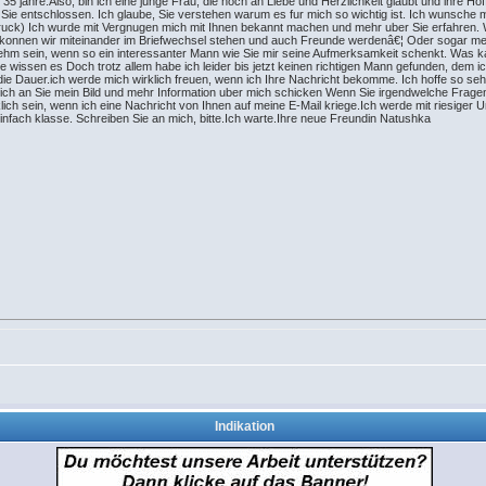
 35 jahre.Also, bin ich eine junge Frau, die noch an Liebe und Herzlichkeit glaubt und ihre Ho
Sie entschlossen. Ich glaube, Sie verstehen warum es fur mich so wichtig ist. Ich wunsche m
indruck) Ich wurde mit Vergnugen mich mit Ihnen bekannt machen und mehr uber Sie erfahren.
t konnen wir miteinander im Briefwechsel stehen und auch Freunde werdenâ€¦ Oder sogar m
ehm sein, wenn so ein interessanter Mann wie Sie mir seine Aufmerksamkeit schenkt. Was ka
e wissen es Doch trotz allem habe ich leider bis jetzt keinen richtigen Mann gefunden, dem 
e Dauer.ich werde mich wirklich freuen, wenn ich Ihre Nachricht bekomme. Ich hoffe so seh
ich an Sie mein Bild und mehr Information uber mich schicken Wenn Sie irgendwelche Frage
klich sein, wenn ich eine Nachricht von Ihnen auf meine E-Mail kriege.Ich werde mit riesiger
infach klasse. Schreiben Sie an mich, bitte.Ich warte.Ihre neue Freundin Natushka
Indikation