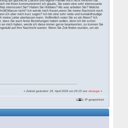
ffnung auf gluckliche Zukunft und eigene Familie noch nicht verloren hat.
ich mit Ihnen kommunizieren! ich glaube, Sie seien eine sehr interessante
 Was interessiert Sie? Haben Sie Hobbies? Als was arbeiten Sie? Welche
ehrâ€¦Warum nicht? Ich werde mich freuen,wenn Sie meine Nachricht noch
nn ich uber mich kurz sagen? Ich bin eine sehr nette und kontaktfreudige
ich meine Liebe uberlassen kann. Hoffentlich seien Sie so ein Mann? Ich
r, dass Sie auch feste Beziehungen haben wollen, denn ich bin schon
n an mich haben, werde ich diese immer gerne beantworten, so konnen Sie
 Ungeduld auf Ihre Nachricht warten. Wenn Sie Zeit finden wurden, um ein
«
Zuletzt geändert: 29. April 2026 um 20:15 von
vierauge
»
IP gespeichert