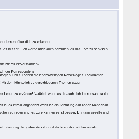
nnenlernen, über dich zu erkennen!
st es besser!!! Ich werde mich auch bemühen, dir das Foto zu schicken!!
ist mit mir einverstanden?
nach der Korrespondenz!!
ist möglich, und zu geben die lebenswichtigen Ratschläge zu bekommen!
en! Mit dem könnte ich zu verschiedenen Themen sagen!
in Leben zu erzählen! Natürlich wenn es dir auch dich interessant ist du
 mich ist es immer angenehm wenn ich die Stimmung den nahen Menschen
chen zu reden und, es zu erkennen es ist besser. Ich kann gesellig und
ie Entfernung den guten Verkehr und die Freundschaft keinesfalls