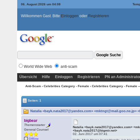
06. August 2026 um 04:08
Temp
Willkommen Gast. Bitte
Einloggen
oder
Registrieren
World Wide Web
anti-scam
Übersicht
Hilfe
Einloggen
Registrieren
PN an Administrato
Anti-Scam
›
Celebrities Category - Female
›
Celebrities Category - Female --
Seiten: 1
Natalia <bayk.nata2017@yandex.com> <mktngt@mail.goo.ne.jp> <b
bigbear
Themenstarter
Natalia <bayk.nata2017@yandex.com> <mkt
General Counsel
<bayk.nata2017@bigmir.net>
02. Juni 2017 um 07:41
Offline