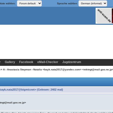
late wählen:
Sprache wählen:
r
Gallery
Facebook
eMail-Checker
Jagdzentrum
-> A
›
Anastasia Stepman
› Natalia <bayk.nata2017@yandex.com> <mktngt@mail.goo.ne.jp
ayk.nata2017@bigmir.net> (Gelesen: 2402 mal)
ngt@mail.goo.ne.jp>