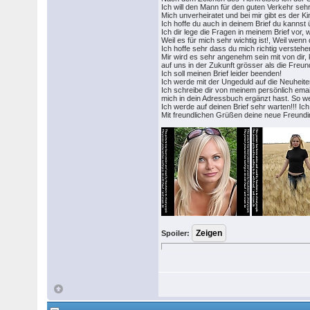
Ich will den Mann für den guten Verkehr sehr
Mich unverheiratet und bei mir gibt es der Ki
Ich hoffe du auch in deinem Brief du kannst ü
Ich dir lege die Fragen in meinem Brief vor, w
Weil es für mich sehr wichtig ist!, Weil we
Ich hoffe sehr dass du mich richtig verstehe
Mir wird es sehr angenehm sein mit von dir,
auf uns in der Zukunft grösser als die Freun
Ich soll meinen Brief leider beenden!
Ich werde mit der Ungeduld auf die Neuheite
Ich schreibe dir von meinem persönlich email 
mich in dein Adressbuch ergänzt hast. So wer
Ich werde auf deinen Brief sehr warten!!! Ic
Mit freundlichen Grüßen deine neue Freundin
Spoiler: