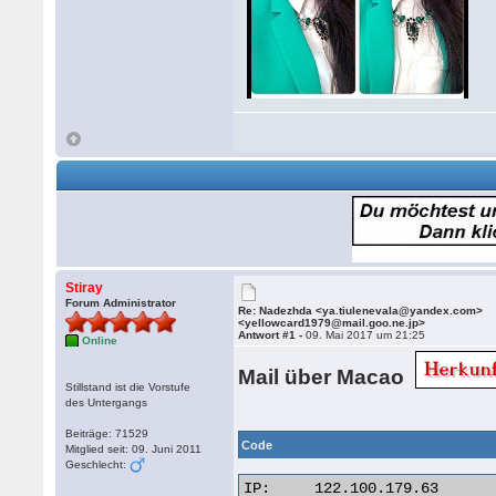
Stiray
Forum Administrator
Re: Nadezhda <ya.tiulenevala@yandex.com>
<yellowcard1979@mail.goo.ne.jp>
Antwort #1 -
09. Mai 2017 um 21:25
Online
Mail über Macao
Stillstand ist die Vorstufe
des Untergangs
Beiträge: 71529
Code
Mitglied seit: 09. Juni 2011
Geschlecht:
IP:	122.100.179.63
