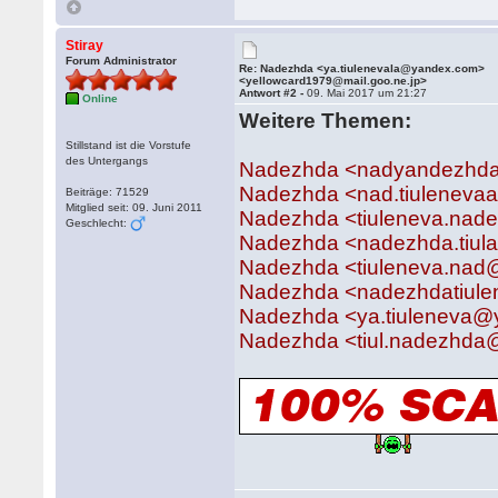
Stiray
Forum Administrator
Re: Nadezhda <ya.tiulenevala@yandex.com>
<yellowcard1979@mail.goo.ne.jp>
Antwort #2 -
09. Mai 2017 um 21:27
Online
Weitere Themen:
Stillstand ist die Vorstufe
des Untergangs
Nadezhda <nadyandezhdat
Nadezhda <nad.tiuleneva
Beiträge: 71529
Mitglied seit: 09. Juni 2011
Nadezhda <tiuleneva.nad
Geschlecht:
Nadezhda <nadezhda.tiul
Nadezhda <tiuleneva.nad
Nadezhda <nadezhdatiul
Nadezhda <ya.tiuleneva@
Nadezhda <tiul.nadezhda