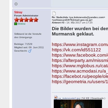
Stiray
Forum Administrator
Re: Nadezhda <ya.tiulenevala@yandex.com>
<yellowcard1979@mail.goo.ne.jp>
Antwort #3 -
14. Mai 2017 um 17:25
Online
Die Bilder wurden bei d
Murmansk geklaut.
Stillstand ist die Vorstufe
des Untergangs
https://www.instagram.com/
Beiträge: 71529
Mitglied seit: 09. Juni 2011
https://vk.com/id551122
Geschlecht:
https://www.facebook.com
https://afterparty.am/missm
https://www.mglobus.ru/ca
https://www.acmodasi.ru/a
https://facebot.ru/people/
https://geometria.ru/users
ya_tiulenevala2.jpg
( 54 KB | Downloads )