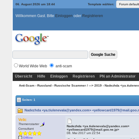
06. August 2026 um 18:44
Template wählen:
Willkommen Gast. Bitte
Einloggen
oder
Registrieren
World Wide Web
anti-scam
Übersicht
Hilfe
Einloggen
Registrieren
PN an Administrator
Anti-Scam
›
Russland
›
Russische Scammer / ---> 2019
› Nadezhda <ya.tiulen
Seiten: 1
Nadezhda <ya.tiulenevala@yandex.com> <yellowcard1979@mail.goo.ne
Velic
Themenstarter
Nadezhda <ya.tiulenevala@yandex.com>
Consultant
<yellowcard1979@mail.goo.ne.jp>
08. Mai 2017 um 22:54
Offline