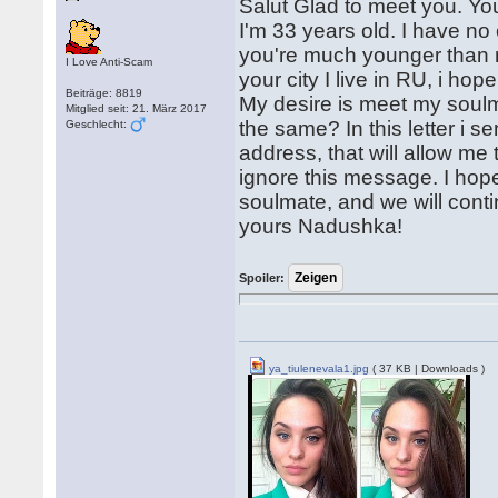
Salut Glad to meet you. Y
I'm 33 years old. I have n
you're much younger than
I Love Anti-Scam
your city I live in RU, i ho
Beiträge: 8819
My desire is meet my soulma
Mitglied seit: 21. März 2017
the same? In this letter i 
Geschlecht:
address, that will allow me 
ignore this message. I hope
soulmate, and we will cont
yours Nadushka!
Spoiler:
ya_tiulenevala1.jpg
( 37 KB | Downloads )