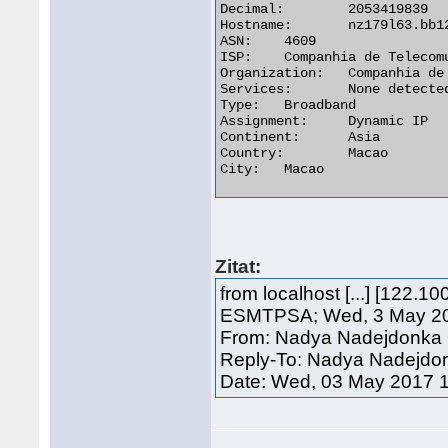
Decimal:	2053419839

Hostname:	nz179l63.bb122100.ctm.net

ASN:	4609

ISP:	Companhia de Telecomunicacoes de Macau SARL

Organization:	Companhia de Telecomunicacoes de Macau SARL

Services:	None detected

Type:	Broadband

Assignment:	Dynamic IP

Continent:	Asia

Country:	Macao

City:	Macao 

Zitat:
from localhost [...] [122.1
ESMTPSA; Wed, 3 May 20
From: Nadya Nadejdonka 
Reply-To: Nadya Nadejdo
Date: Wed, 03 May 2017 