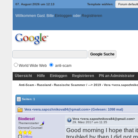
07. August 2026 um 12:13
Template wählen:
Willkommen Gast. Bitte
Einloggen
oder
Registrieren
World Wide Web
anti-scam
Übersicht
Hilfe
Einloggen
Registrieren
PN an Administrator
Anti-Scam
›
Russland
›
Russische Scammer / ---> 2019
› Vera <vera.sapozhni
Seiten: 1
Vera <vera.sapozhnikova84@gmail.com> (Gelesen: 1098 mal)
Biodiesel
Vera <vera.sapozhnikova84@gmail.com>
29. März 2017 um 11:35
Themenstarter
General Counsel
Good morning I hope that it i
troubled by then I did not
Offline