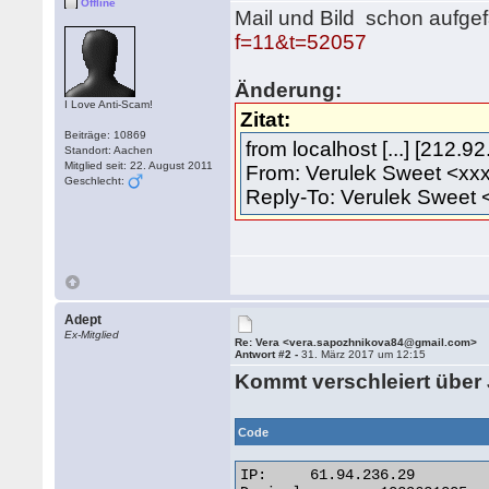
Offline
Mail und Bild schon aufgef
f=11&t=52057
Änderung:
I Love Anti-Scam!
Zitat:
Beiträge: 10869
from localhost [...] [212.9
Standort: Aachen
Mitglied seit: 22. August 2011
From: Verulek Sweet <xx
Geschlecht:
Reply-To: Verulek Sweet
Adept
Ex-Mitglied
Re: Vera <vera.sapozhnikova84@gmail.com>
Antwort #2 -
31. März 2017 um 12:15
Kommt verschleiert über 
Code
IP:	61.94.236.29
