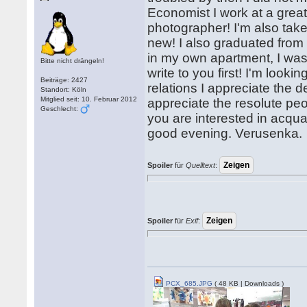
Economist I work at a great
photographer! I'm also take
new! I also graduated from 
in my own apartment, I was 
Bitte nicht drängeln!
write to you first! I'm look
Beiträge: 2427
relations I appreciate the d
Standort: Köln
Mitglied seit: 10. Februar 2012
appreciate the resolute peopl
Geschlecht:
you are interested in acquain
good evening. Verusenka.
Spoiler
für
Quelltext
:
Spoiler
für
Exif
:
PCX_685.JPG
( 48 KB | Downloads )