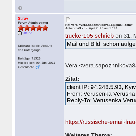
Stiray
Forum Administrator
Re: Vera <vera.sapozhnikova84@gmail.com>
Antwort #3 -
02. April 2017 um 17:44
Offline
trucker105 schrieb
on 31. 
Mail und Bild schon aufgef
Stillstand ist die Vorstufe
des Untergangs
Beiträge: 71529
Mitglied seit: 09. Juni 2011
Vera <vera.sapozhnikova
Geschlecht:
Zitat:
client IP: 94.248.5.93, Kyi
From: Verusenka Verusha
Reply-To: Verusenka Ver
https://russische-email-fra
Weiteres Thema: