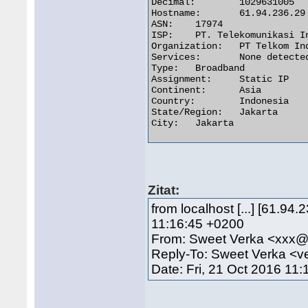
Decimal:	1029631005

Hostname:	61.94.236.29

ASN:	17974

ISP:	PT. Telekomunikasi Indonesia

Organization:	PT Telkom Indonesia

Services:	None detected

Type:	Broadband

Assignment:	Static IP

Continent:	Asia

Country:	Indonesia

State/Region:	Jakarta

City:	Jakarta 

Zitat:
from localhost [...] [61.94.
11:16:45 +0200
From: Sweet Verka <xxx@t
Reply-To: Sweet Verka <
Date: Fri, 21 Oct 2016 11