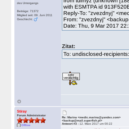
from tdimyz (unknown [188.
des Untergangs
with ESMTPA id 913F520E
Beiträge: 71372
Reply-To: "zvezdnyj" <m
Mitglied seit: 09. Juni 2011
From: "zvezdnyj" <backup
Geschlecht:
Date: Thu, 9 Mar 2017 22
Zitat:
To: undisclosed-recipients:
Stiray
Forum Administrator
Re: Marina <medic.marina@yandex.com>
<backup@mail.superfish.pl>
Antwort #3 -
12. März 2017 um 00:22
Offline