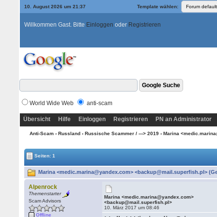
10. August 2026 um 21:37
Template wählen:
Willkommen Gast. Bitte
Einloggen
oder
Registrieren
World Wide Web
anti-scam
Übersicht
Hilfe
Einloggen
Registrieren
PN an Administrator
Anti-Scam
›
Russland
›
Russische Scammer / ---> 2019
› Marina <medic.marin
Seiten: 1
Marina <medic.marina@yandex.com> <backup@mail.superfish.pl> (Ge
Alpenrock
Themenstarter
Marina <medic.marina@yandex.com>
Scam Advisors
<backup@mail.superfish.pl>
10. März 2017 um 08:46
Offline