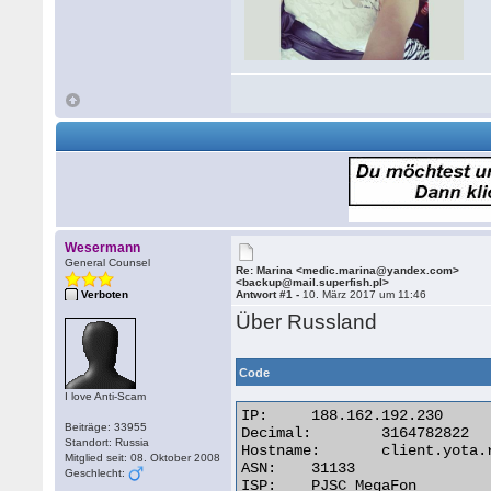
Wesermann
General Counsel
Re: Marina <medic.marina@yandex.com>
<backup@mail.superfish.pl>
Verboten
Antwort #1 -
10. März 2017 um 11:46
Über Russland
Code
I love Anti-Scam
IP:	188.162.192.230

Beiträge: 33955
Decimal:	3164782822

Standort: Russia
Hostname:	client.yota.ru

Mitglied seit: 08. Oktober 2008
ASN:	31133

Geschlecht:
ISP:	PJSC MegaFon
