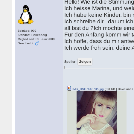
Hello! Wie ist die Stimmun
Ich heisse Marina, und we
Ich habe keine Kinder, bin 
Ich schreibe dir . darum ic
alt bist du ?Ich mochte ei
Beiträge: 902
Fur den Anfang komm wir t
Standort: Herrenberg
Mitglied seit: 05. Juni 2008
Ich hoffe, dass du mir antw
Geschlecht:
Ich werde froh sein, deine
Spoiler:
IMG_DSC7648735.jpg
( 23 KB | Downloads 