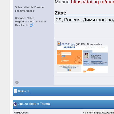
Marina
https://dating.ru/ma
Stillstand ist die Vorstufe
des Untergangs
Zitat:
Beiträge: 71372
29, Россия, Димитровгра
Mitglied seit: 09. Juni 2011
Geschlecht:
000541.jpg
( 86 KB | Downloads )
Seiten: 1
Link zu diesem Thema
HTML Code: