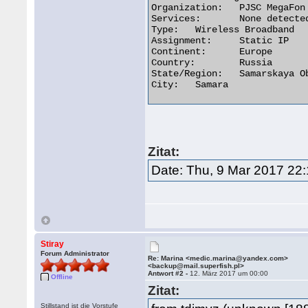
Organization:	PJSC MegaFon

Services:	None detected

Type:	Wireless Broadband

Assignment:	Static IP

Continent:	Europe

Country:	Russia

State/Region:	Samarskaya Oblast'

City:	Samara 

Zitat:
Date: Thu, 9 Mar 2017 22
Stiray
Forum Administrator
Re: Marina <medic.marina@yandex.com>
<backup@mail.superfish.pl>
Antwort #2 -
12. März 2017 um 00:00
Offline
Zitat:
Stillstand ist die Vorstufe