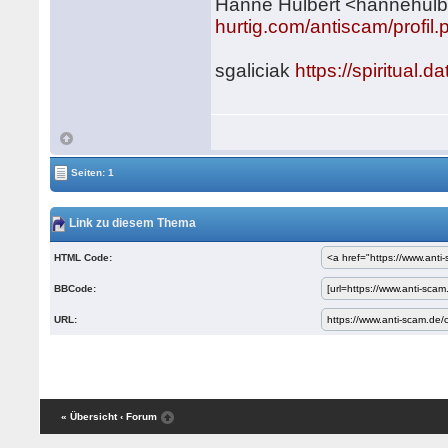
Hanne Hulbert <hannehul
hurtig.com/antiscam/profil
sgaliciak
https://spiritual
Seiten: 1
Link zu diesem Thema
HTML Code:
BBCode:
URL:
« Übersicht
‹ Forum