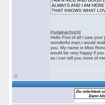
I AM A NICE AND GOOD
ALWAYS AND I AM HER
THAT KNOWS WHAT LOVE
Portalnachricht
Hello First of all I saw yo
wonderful man.I would real
you. My name is Miss Ronda 
would be very happy if y
so i can tell you more of 