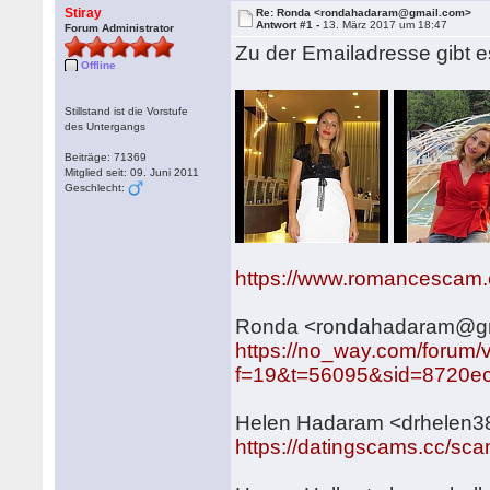
Stiray
Re: Ronda <rondahadaram@gmail.com>
Antwort #1 -
13. März 2017 um 18:47
Forum Administrator
Zu der Emailadresse gibt
Offline
Stillstand ist die Vorstufe
des Untergangs
Beiträge: 71369
Mitglied seit: 09. Juni 2011
Geschlecht:
https://www.romancescam.
Ronda <rondahadaram@gm
https://no_way.com/forum/
f=19&t=56095&sid=8720ec
Helen Hadaram <drhelen
https://datingscams.cc/sc