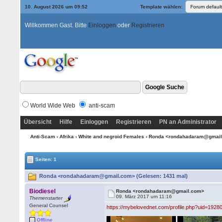
10. August 2026 um 09:52
Template wählen:
Willkommen Gast. Bitte
Einloggen
oder
Registrieren
World Wide Web
anti-scam
Übersicht
Hilfe
Einloggen
Registrieren
PN an Administrator
Anti-Scam
›
Afrika
›
White and negroid Females
› Ronda <rondahadaram@gmai
Seiten: 1
Ronda <rondahadaram@gmail.com> (Gelesen: 1431 mal)
Biodiesel
Ronda <rondahadaram@gmail.com>
09. März 2017 um 11:16
Themenstarter
General Counsel
https://mybelovednet.com/profile.php?uid=1928
Offline