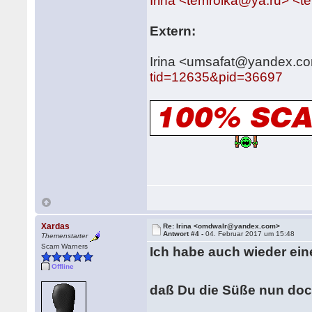
Irina <temrolka@ya.ru> <
Extern:
Irina <umsafat@yandex.
tid=12635&pid=36697
Xardas
Re: Irina <omdwalr@yandex.com>
Antwort #4 -
04. Februar 2017 um 15:48
Themenstarter
Scam Warners
Ich habe auch wieder ei
Offline
daß Du die Süße nun doc