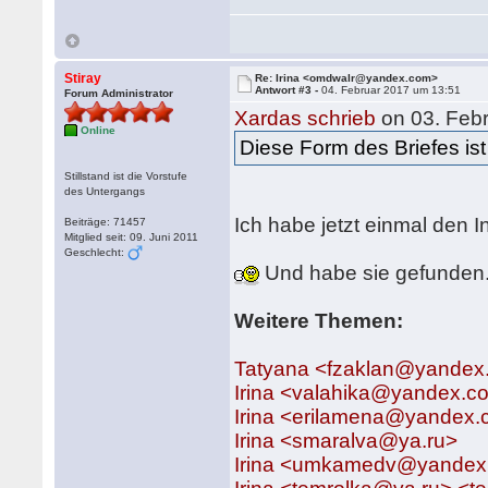
Stiray
Re: Irina <omdwalr@yandex.com>
Antwort #3 -
04. Februar 2017 um 13:51
Forum Administrator
Xardas schrieb
on 03. Feb
Online
Diese Form des Briefes ist
Stillstand ist die Vorstufe
des Untergangs
Ich habe jetzt einmal den In
Beiträge: 71457
Mitglied seit: 09. Juni 2011
Geschlecht:
Und habe sie gefunden
Weitere Themen:
Tatyana <fzaklan@yandex
Irina <valahika@yandex.c
Irina <erilamena@yandex
Irina <smaralva@ya.ru>
Irina <umkamedv@yandex