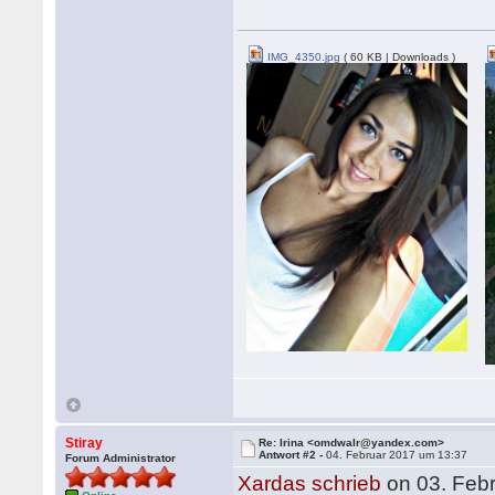
IMG_4350.jpg
( 60 KB | Downloads )
Stiray
Re: Irina <omdwalr@yandex.com>
Antwort #2 -
04. Februar 2017 um 13:37
Forum Administrator
Xardas schrieb
on 03. Feb