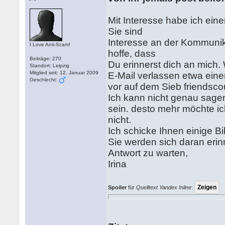
Mit Interesse habe ich einen
Sie sind
Interesse an der Kommunika
I Love Anti-Scam!
hoffe, dass
Beiträge: 270
Du erinnerst dich an mich.
Standort: Leipzig
Mitglied seit: 12. Januar 2009
E-Mail verlassen etwa ein
Geschlecht:
vor auf dem Sieb friendsc
Ich kann nicht genau sagen.
sein. desto mehr möchte i
nicht.
Ich schicke Ihnen einige Bi
Sie werden sich daran erinn
Antwort zu warten,
Irina
Spoiler
für
Quelltext Yandex Inline
: