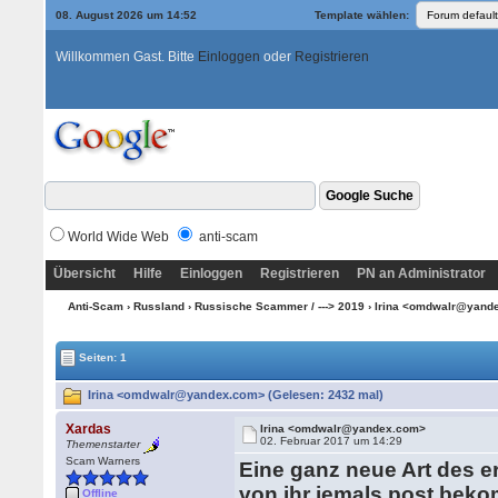
08. August 2026 um 14:52
Template wählen:
Willkommen Gast. Bitte
Einloggen
oder
Registrieren
World Wide Web
anti-scam
Übersicht
Hilfe
Einloggen
Registrieren
PN an Administrator
Anti-Scam
›
Russland
›
Russische Scammer / ---> 2019
› Irina <omdwalr@yan
Seiten: 1
Irina <omdwalr@yandex.com> (Gelesen: 2432 mal)
Xardas
Irina <omdwalr@yandex.com>
02. Februar 2017 um 14:29
Themenstarter
Scam Warners
Eine ganz neue Art des er
von ihr jemals post bek
Offline