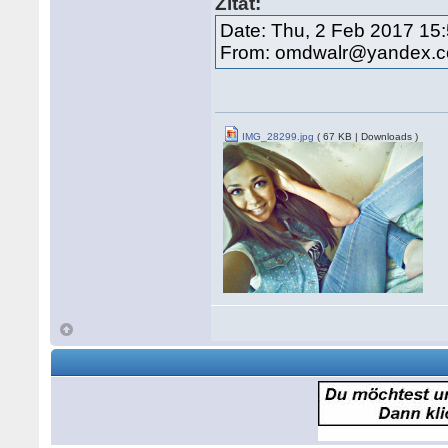
Zitat:
Date: Thu, 2 Feb 2017 15
From: omdwalr@yandex.
IMG_28299.jpg
( 67 KB | Downloads )