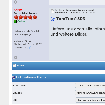
Stiray
Re: Irina <omdwalr@yandex.com>
Antwort #6 -
29. April 2017 um 00:39
Forum Administrator
@
TomTom1306
Online
Liefere uns doch alle Infor
Stillstand ist die Vorstufe
und weitere Bilder.
des Untergangs
Beiträge: 71457
Mitglied seit: 09. Juni 2011
Geschlecht:
Seiten: 1
Link zu diesem Thema
HTML Code:
BBCode:
URL: