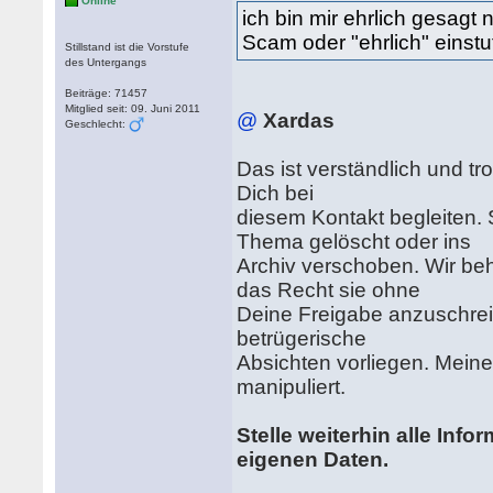
Online
ich bin mir ehrlich gesagt n
Scam oder "ehrlich" einstuf
Stillstand ist die Vorstufe
des Untergangs
Beiträge: 71457
Mitglied seit: 09. Juni 2011
@
Xardas
Geschlecht:
Das ist verständlich und tr
Dich bei
diesem Kontakt begleiten. S
Thema gelöscht oder ins
Archiv verschoben. Wir be
das Recht sie ohne
Deine Freigabe anzuschreib
betrügerische
Absichten vorliegen. Mein
manipuliert.
Stelle weiterhin alle Info
eigenen Daten.