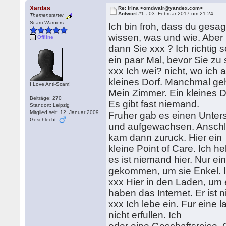
Xardas
Re: Irina <omdwalr@yandex.com>
Antwort #1 -
03. Februar 2017 um 21:24
Themenstarter
Scam Warners
Ich bin froh, dass du gesagt
wissen, was und wie. Aber 
Offline
dann Sie xxx ? Ich richtig 
ein paar Mal, bevor Sie zu
xxx Ich wei? nicht, wo ich a
kleines Dorf. Manchmal geh
I Love Anti-Scam!
Mein Zimmer. Ein kleines D
Beiträge: 270
Es gibt fast niemand.
Standort: Leipzig
Mitglied seit: 12. Januar 2009
Fruher gab es einen Unters
Geschlecht:
und aufgewachsen. Anschli
kam dann zuruck. Hier ein
kleine Point of Care. Ich h
es ist niemand hier. Nur 
gekommen, um sie Enkel. Ic
xxx Hier in den Laden, um e
haben das Internet. Er ist 
xxx Ich lebe ein. Fur eine
nicht erfullen. Ich