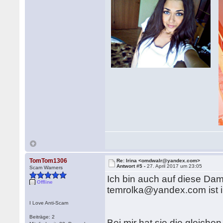
TomTom1306
Re: Irina <omdwalr@yandex.com>
Antwort #5 -
27. April 2017 um 23:05
Scam Warners
Ich bin auch auf diese Dam
Offline
temrolka@yandex.com ist i
I Love Anti-Scam
Beiträge: 2
Bei mir hat sie die gleiche