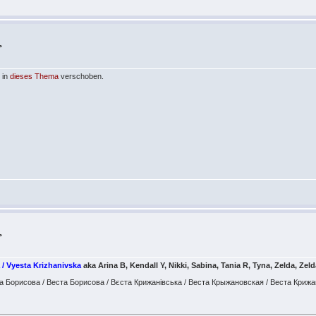
>
 in
dieses Thema
verschoben.
>
 / Vyesta Krizhanivska
aka Arina B, Kendall Y, Nikki, Sabina, Tania R, Tyna, Zelda, Zel
на Борисова / Веста Борисова / Вєста Крижанівська / Веста Крыжановская / Веста Криж