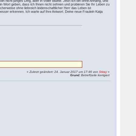
n nicht junges Ding, aber in voller Bluete. Jetzt ich bin ohne Anhang, und
h bin Wort geben, dass ich Ihnen nicht sehnen und probieren Sie Ihr Leben zu
herweise ohne liebreich leidenschaftlicher Herr das Leben ist
esser erkennen. Ich warte auf Ihre Antwort. Deine neue Fraulein Katja
«
Zuletzt geändert: 24. Januar 2017 um 17:46 von
Stiray
»
Grund:
Betreffzeile korrigiert