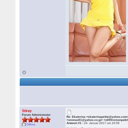
Stiray
Forum Administrator
Re: Ekaterina <ekaterinapetite@yahoo.com
<ononao01@yahoo.co.jp> <o000remonpafe
Antwort #1 -
24. Januar 2017 um 16:59
Offline