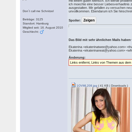
mit einem guten Mensch. Ich werde probieren,
ich moechte eine besser Liebesverhaeltnis zu
ausgestalten. Mir gefallen zu versuchen neu
Don´t call me Schnitzel
unvollkommen. Ebendarum ich Sie hinschreibe
Beiträge: 3125
Spoiler:
Standort: Hamburg
Mitglied seit: 16. August 2010
Geschlecht:
Das Bild mit sehr ähnlichen Mails haben
Ekaterina <ekaterinatwee@yahoo.com> <t
Ekaterina <ekaterinaneat@yahoo.com> <w
Änderung:
Links entfernt, Links von Themen aus dem
1OVML208.jpg
( 41 KB | Downloads )