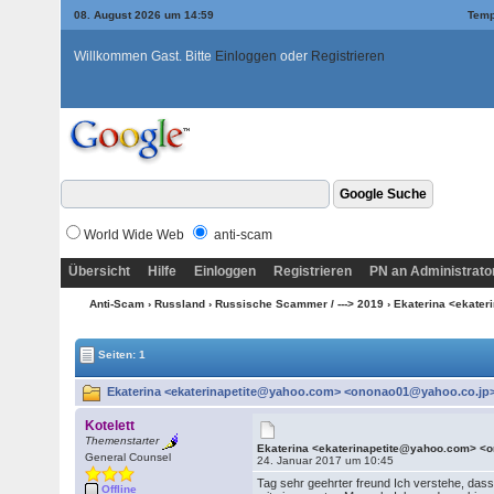
08. August 2026 um 14:59
Temp
Willkommen Gast. Bitte
Einloggen
oder
Registrieren
World Wide Web
anti-scam
Übersicht
Hilfe
Einloggen
Registrieren
PN an Administrato
Anti-Scam
›
Russland
›
Russische Scammer / ---> 2019
› Ekaterina <ekate
Seiten: 1
Ekaterina <ekaterinapetite@yahoo.com> <ononao01@yahoo.co.jp> 
Kotelett
Themenstarter
Ekaterina <ekaterinapetite@yahoo.com> <
General Counsel
24. Januar 2017 um 10:45
Tag sehr geehrter freund Ich verstehe, da
Offline