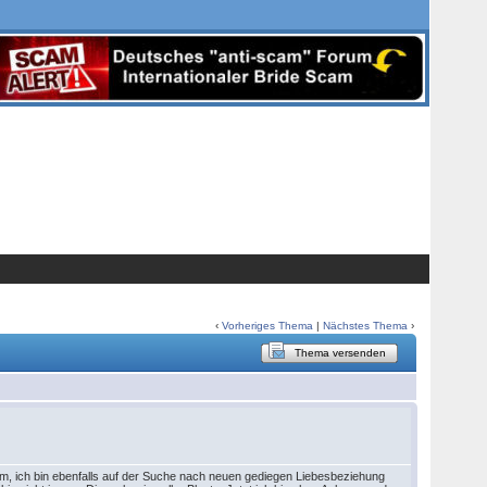
‹
Vorheriges Thema
|
Nächstes Thema
›
Thema versenden
, ich bin ebenfalls auf der Suche nach neuen gediegen Liebesbeziehung