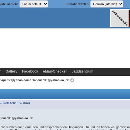
late wählen:
Sprache wählen:
r
Gallery
Facebook
eMail-Checker
Jagdzentrum
rinapetite@yahoo.com> <ononao01@yahoo.co.jp>
(Gelesen: 152 mal)
ononao01@yahoo.co.jp>
ss Sie suchen nach erneuten und ansprechenden Umgangen. Du und Ich haben viel gemeinsam