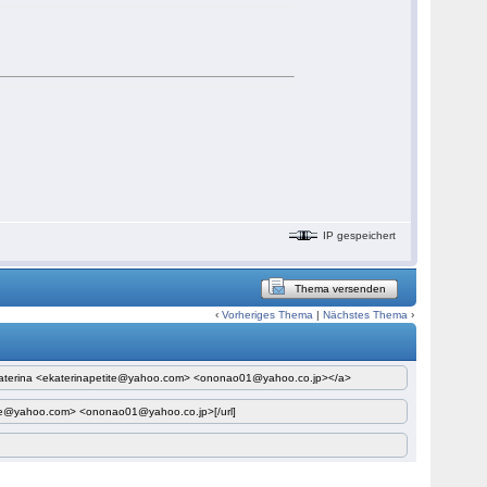
IP gespeichert
Thema versenden
‹
Vorheriges Thema
|
Nächstes Thema
›