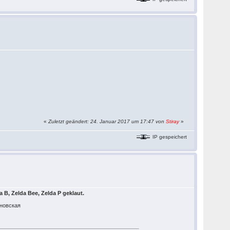
«
Zuletzt geändert: 24. Januar 2017 um 17:47 von
Stiray
»
IP gespeichert
da B, Zelda Bee, Zelda P geklaut.
ановская