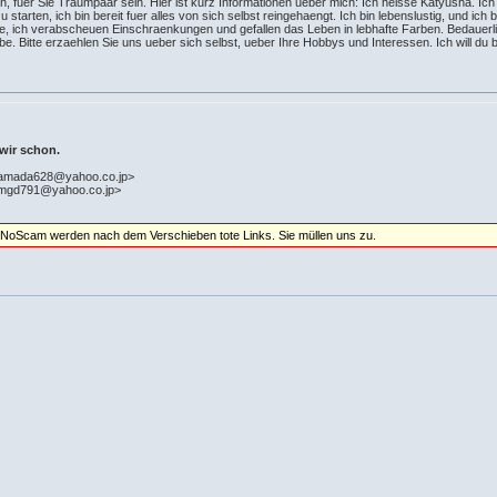
 fuer Sie Traumpaar sein. Hier ist kurz Informationen ueber mich: Ich heisse Katyusha. Ich bi
 starten, ich bin bereit fuer alles von sich selbst reingehaengt. Ich bin lebenslustig, und ic
e, ich verabscheuen Einschraenkungen und gefallen das Leben in lebhafte Farben. Bedauerlic
. Bitte erzaehlen Sie uns ueber sich selbst, ueber Ihre Hobbys und Interessen. Ich will du b
 wir schon.
hamada628@yahoo.co.jp>
fmgd791@yahoo.co.jp>
 NoScam werden nach dem Verschieben tote Links. Sie müllen uns zu.