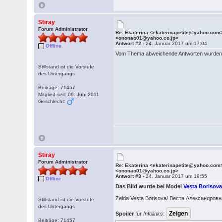
Stiray
Forum Administrator
Re: Ekaterina <ekaterinapetite@yahoo.com
<ononao01@yahoo.co.jp>
Antwort #2 -
24. Januar 2017 um 17:04
Offline
Vom Thema abweichende Antworten wurden
Stillstand ist die Vorstufe
des Untergangs
Beiträge: 71457
Mitglied seit: 09. Juni 2011
Geschlecht:
Stiray
Forum Administrator
Re: Ekaterina <ekaterinapetite@yahoo.com
<ononao01@yahoo.co.jp>
Antwort #3 -
24. Januar 2017 um 19:55
Offline
Das Bild wurde bei Model
Vesta Borisova
Zelda Vesta Borisova/ Веста Александров
Stillstand ist die Vorstufe
des Untergangs
Spoiler
für
Infolinks
:
Beiträge: 71457