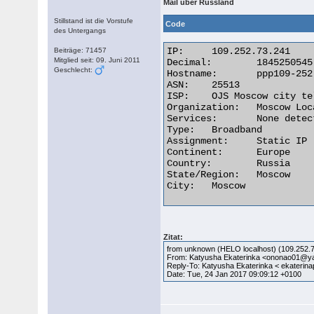
Mail über Russland
Stillstand ist die Vorstufe
Code
des Untergangs
IP:	109.252.73.241

Beiträge: 71457
Mitglied seit: 09. Juni 2011
Decimal:	1845250545

Geschlecht:
Hostname:	ppp109-252-73-241.pppoe.spdop.ru

ASN:	25513

ISP:	OJS Moscow city telephone network

Organization:	Moscow Local Telephone Network (OAO MGTS)

Services:	None detected

Type:	Broadband

Assignment:	Static IP

Continent:	Europe

Country:	Russia

State/Region:	Moscow

City:	Moscow 

Zitat:
from unknown (HELO localhost) (109.252.7
From: Katyusha Ekaterinka <ononao01@y
Reply-To: Katyusha Ekaterinka < ekateri
Date: Tue, 24 Jan 2017 09:09:12 +0100