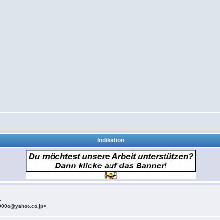
Indikation
>
000o@yahoo.co.jp>