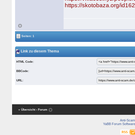
https://skotobaza.org/id1
Seiten: 1
Link zu diesem Thema
HTML Code:
BBCode:
URL:
« Übersicht
‹ Forum
Anti-Scam
YaBB Forum Softwar