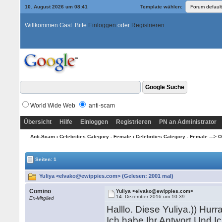
10. August 2026 um 08:41
Template wählen:
Willkommen Gast. Bitte
Einloggen
oder
Registrieren
World Wide Web
anti-scam
Übersicht
Hilfe
Einloggen
Registrieren
PN an Administrator
Anti-Scam
›
Celebrities Category - Female
›
Celebrities Category - Female ---> O
Seiten: 1
Yuliya <elvako@ewippies.com> (Gelesen: 2001 mal)
Comino
Yuliya <elvako@ewippies.com>
14. Dezember 2016 um 10:39
Ex-Mitglied
Halllo. Diese Yuliya.)) Hurr
Ich habe Ihr Antwort Und Ic