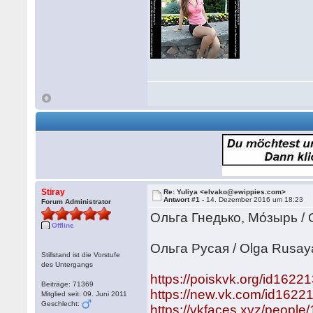
Stiray
Re: Yuliya <elvako@ewippies.com>
Antwort #1 -
14. Dezember 2016 um 18:23
Forum Administrator
Ольга Гнедько, Мо́зырь /
Offline
Ольга Русая / Olga Rusay
Stillstand ist die Vorstufe
des Untergangs
https://poiskvk.org/id1622
Beiträge: 71369
https://new.vk.com/id1622
Mitglied seit: 09. Juni 2011
Geschlecht:
https://vkfaces.xyz/peopl