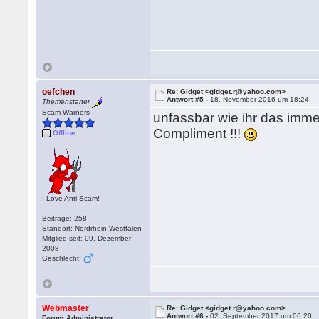
oefchen
Re: Gidget <gidget.r@yahoo.com>
Antwort #5 -
18. November 2016 um 18:24
Themenstarter
Scam Warners
unfassbar wie ihr das immer
Compliment !!!
Offline
I Love Anti-Scam!
Beiträge: 258
Standort: Nordrhein-Westfalen
Mitglied seit: 09. Dezember
2008
Geschlecht:
Webmaster
Re: Gidget <gidget.r@yahoo.com>
Antwort #6 -
02. September 2017 um 06:20
Forum Administrator