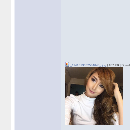
_1141313532564048_.jpg
( 187 KB | Downl