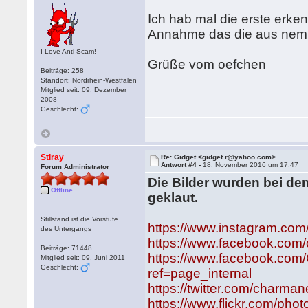
Ich hab mal die erste erken
Annahme das die aus nem 
I Love Anti-Scam!
Grüße vom oefchen
Beiträge: 258
Standort: Nordrhein-Westfalen
Mitglied seit: 09. Dezember
2008
Geschlecht:
Stiray
Re: Gidget <gidget.r@yahoo.com>
Antwort #4 -
18. November 2016 um 17:47
Forum Administrator
Die Bilder wurden bei d
Offline
geklaut.
Stillstand ist die Vorstufe
https://www.instagram.co
des Untergangs
https://www.facebook.com
Beiträge: 71448
https://www.facebook.co
Mitglied seit: 09. Juni 2011
Geschlecht:
ref=page_internal
https://twitter.com/charma
https://www.flickr.com/p