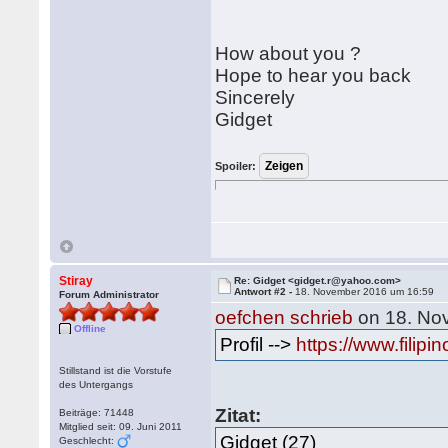
How about you ?
Hope to hear you back
Sincerely
Gidget
Spoiler:
Stiray
Re: Gidget <gidget.r@yahoo.com>
Antwort #2 -
18. November 2016 um 16:59
Forum Administrator
oefchen schrieb
on 18. No
Offline
Profil -->
https://www.filip
Stillstand ist die Vorstufe
des Untergangs
Zitat:
Beiträge: 71448
Mitglied seit: 09. Juni 2011
Gidget (27)
Geschlecht: