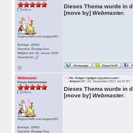
Dieses Thema wurde in 
Offline
[move by]
Webmaster
.
Abgeschlafft und ausgepufft!!
Beiträge: 28692
Standort: Йошкар-Ола
Mitglied seit: 06. Januar 2008
Geschlecht:
Homepage
Skype/VoIP
Webmaster
Re: Gidget <gidget.r@yahoo.com>
Antwort #7 -
02. September 2017 um 07:57
Forum Administrator
Dieses Thema wurde in 
Offline
[move by]
Webmaster
.
Abgeschlafft und ausgepufft!!
Beiträge: 28692
Standort: Йошкар-Ола