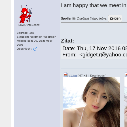
I am happy that we meet in
Spoiler
für
Quelltext Yahoo Inline
:
I Love Anti-Scam!
Beiträge: 258
Standort: Nordrhein-Westfalen
Zitat:
Mitglied seit: 09. Dezember
2008
Date: Thu, 17 Nov 2016 0
Geschlecht:
From: <gidget.r@yahoo.
q1.jpg
( 67 KB | Downloads )