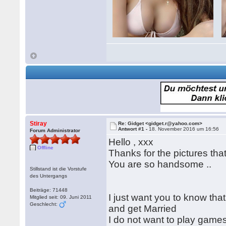
Stiray
Re: Gidget <gidget.r@yahoo.com>
Antwort #1 -
18. November 2016 um 16:56
Forum Administrator
Hello , xxx
Offline
Thanks for the pictures that
You are so handsome ..
Stillstand ist die Vorstufe
des Untergangs
Beiträge: 71448
I just want you to know that
Mitglied seit: 09. Juni 2011
Geschlecht:
and get Married
I do not want to play game