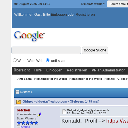
09. August 2026 um 14:16
Template wählen:
Willkommen Gast. Bitte
Einloggen
oder
Registrieren
World Wide Web
anti-scam
Übersicht
Hilfe
Einloggen
Registrieren
PN an Administrator
Anti-Scam
›
Remainder of the World
›
Remainder of the World - Female
› Gidget
Seiten: 1
Gidget <gidget.r@yahoo.com> (Gelesen: 1479 mal)
oefchen
Gidget <gidget.r@yahoo.com>
18. November 2016 um 16:23
Themenstarter
Scam Warners
Kontakt: Profil -->
https://
Offline