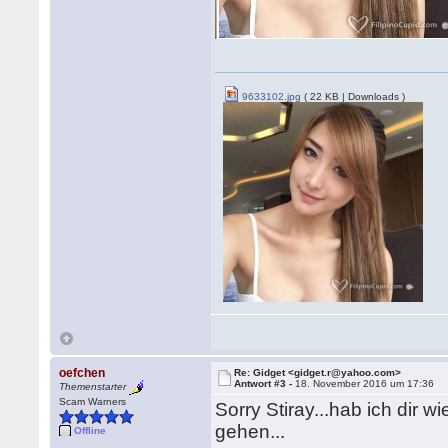
9633102.jpg
( 22 KB | Downloads )
oefchen
Re: Gidget <gidget.r@yahoo.com>
Antwort #3 -
18. November 2016 um 17:36
Themenstarter
Scam Warners
Sorry Stiray...hab ich dir 
gehen...
Offline