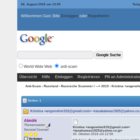
06. August 2026 um 13:05
Temp
Willkommen Gast. Bitte
Einloggen
oder
Registrieren
World Wide Web
anti-scam
Übersicht
Hilfe
Einloggen
Registrieren
PN an Administrato
Anti-Scam
›
Russland
›
Russische Scammer / ---> 2019
› Kristina <angen
Seiten: 1
Kristina <angenehm315@gmail.com> <tanakaiwao1925@yahoo.co.j
Almöhi
Themenstarter
Kristina <angenehm315@gmail.com>
General Counsel
<tanakaiwao1925@yahoo.co.jp>
30. Oktober 2016 um 12:58
Verboten