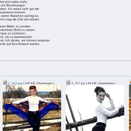
ohol und vieles mehr.
rum ich Beziehungen
nden. Ich weiss sehr gut die
munizieren können.
 einem Mädchen wichtig ist,
. Ich mag die Zeit mit meinen
sten Bilder zu senden.
nächsten Brief zu sehen.
 Fotos zu schicken.
ich, sie zu beantworten.
rnet. Ich denke, wir können einander
rde auf Ihre Antwort warten.
2_343.jpg
( 105 KB | Downloads )
3_257.jpg
( 44 KB | Downloads )