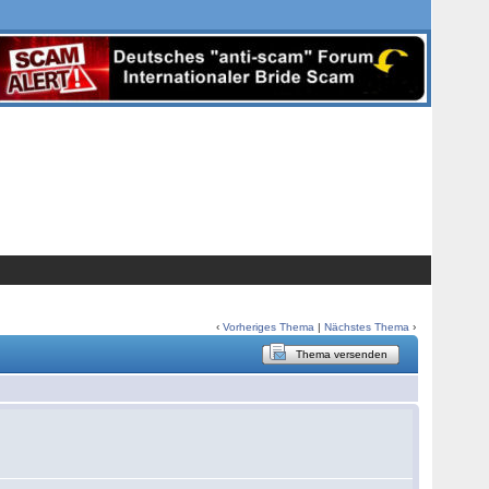
‹
Vorheriges Thema
|
Nächstes Thema
›
Thema versenden