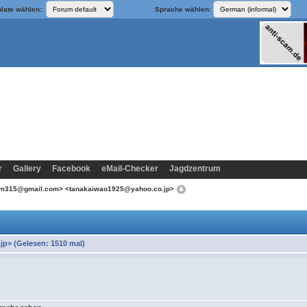
late wählen:
Sprache wählen:
r
Gallery
Facebook
eMail-Checker
Jagdzentrum
ehm315@gmail.com> <tanakaiwao1925@yahoo.co.jp>
p> (Gelesen: 1510 mal)