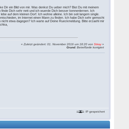
ke Dir ein Bild von mir. Was denkst Du ueber mich? Bist Du mit meinem
h finde Dich sehr nett und ich wuerde Dich besser kennenlernen. Ich
 lebe auf dem kleinen Dorf. Ich wohne alleine. Ich bin seit langem single.
entschieden, im Internet einen Mann zu finden. Ich habe Dich sehr gemocht
 nicht etwa dagegen? Ich warte auf Deine Rueckmeldung. Bitte erzaehl mir
ichka,
«
Zuletzt geändert: 01. November 2016 um 18:20 von
Stiray
»
Grund:
Betreffzeile korrigiert
IP gespeichert