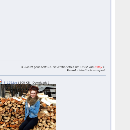
«
Zuletzt geändert: 01. November 2016 um 18:22 von
Stiray
»
Grund:
Betreffzeile korrigiert
4_165.jpg
( 108 KB | Downloads )