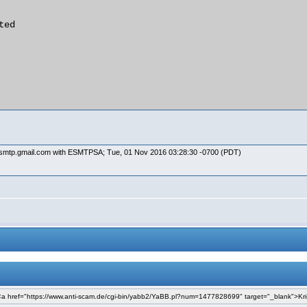
 by smtp.gmail.com with ESMTPSA; Tue, 01 Nov 2016 03:28:30 -0700 (PDT)