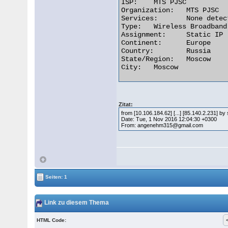
ISP:	MTS PJSC

Organization:	MTS PJSC

Services:	None detected

Type:	Wireless Broadband

Assignment:	Static IP

Continent:	Europe

Country:	Russia

State/Region:	Moscow

City:	Moscow 

Zitat:
from [10.106.184.62] [...] [85.140.2.231]
Date: Tue, 1 Nov 2016 12:04:30 +0300
From: angenehm315@gmail.com
Seiten: 1
Link zu diesem Thema
HTML Code: