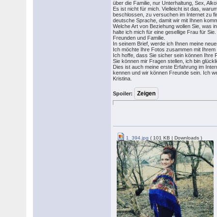
über die Familie, nur Unterhaltung, Sex, Alk
Es ist nicht für mich. Vielleicht ist das, wa
beschlossen, zu versuchen im Internet zu fi
deutsche Sprache, damit wir mit Ihnen kom
Welche Art von Beziehung wollen Sie, was in
halte ich mich für eine gesellige Frau für Sie
Freunden und Familie.
In seinem Brief, werde ich Ihnen meine neue
Ich möchte Ihre Fotos zusammen mit Ihrem 
Ich hoffe, dass Sie sicher sein können Ihre
Sie können mir Fragen stellen, ich bin glückl
Dies ist auch meine erste Erfahrung im Inte
kennen und wir können Freunde sein. Ich we
Kristina.
Spoiler:
1_394.jpg
( 101 KB | Downloads )