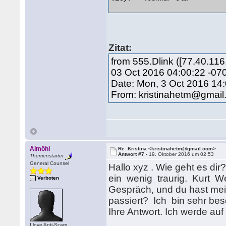
Zitat:
from 555.Dlink ([77.40.1
03 Oct 2016 04:00:22 -07
Date: Mon, 3 Oct 2016 14
From: kristinahetm@gmai
Almöhi
Re: Kristina <kristinahetm@gmail.com>
Antwort #7 -
19. Oktober 2016 um 02:53
Themenstarter
General Counsel
Hallo xyz . Wie geht es di
ein wenig traurig. Kurt W
Verboten
Gespräch, und du hast mein
passiert? Ich bin sehr beso
Ihre Antwort. Ich werde auf 
I love Anti-Scam