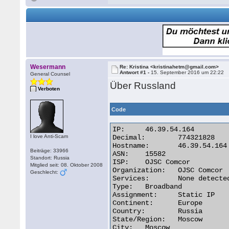
Wesermann
Re: Kristina <kristinahetm@gmail.com>
Antwort #1 -
15. September 2016 um 22:22
General Counsel
Über Russland
Verboten
Code
IP:	46.39.54.164

I love Anti-Scam
Decimal:	774321828

Hostname:	46.39.54.164

Beiträge: 33966
ASN:	15582

Standort: Russia
ISP:	OJSC Comcor

Mitglied seit: 08. Oktober 2008
Organization:	OJSC Comcor

Geschlecht:
Services:	None detected

Type:	Broadband

Assignment:	Static IP

Continent:	Europe

Country:	Russia

State/Region:	Moscow

City:	Moscow 
