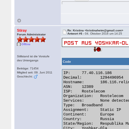
Stiray
Re: Kristina <kristinahetm@gmail.com>
Antwort #6 -
04. Oktober 2016 um 14:25
Forum Administrator
Offline
Stillstand ist die Vorstufe
des Untergangs
Code
Beiträge: 71454
IP:	77.40.116.186

Mitglied seit: 09. Juni 2011
Geschlecht:
Decimal:	1294496954

Hostname:	186.116.relinfo.ru

ASN:	12389

ISP:	Rostelecom

Organization:	Rostelecom

Services:	None detected

Type:	Broadband

Assignment:	Static IP

Continent:	Europe

Country:	Russia

State/Region:	Respublika Mariy-El

City:	Yoshkar-Ola 
