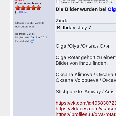
Antwort #9 -
02. Dezember 2018 um 20:28
Forum Administrator
Die Bilder wurden bei
Olg
Offline
Zitat:
Stillstand ist die Vorstufe
Birthday: July 7
des Untergangs
Beiträge: 71454
Mitglied seit: 09. Juni 2011
Geschlecht:
Olga /Olya /Ольга / Оля
Olga Rotar gehört zu eine
Bilder von ihr zu finden.
Oksana Klimova / Оксана
Oksana Volobueva / Oкса
Stichpunkte: Amway / Artist
https://vk.com/id45683072
https://vkfaces.com/vk/us
https://iprofiles.ru/olya-ro