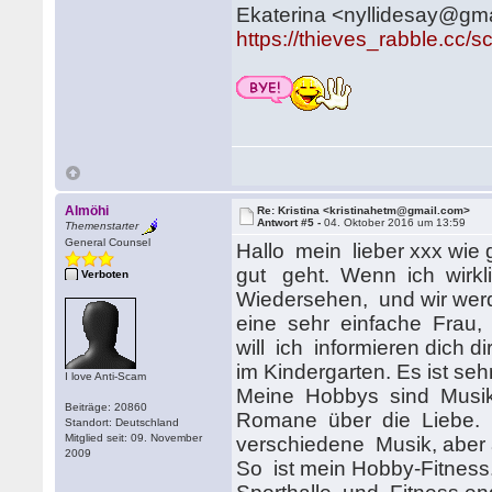
Ekaterina <nyllidesay@gm
https://thieves_rabble.cc/
Almöhi
Re: Kristina <kristinahetm@gmail.com>
Antwort #5 -
04. Oktober 2016 um 13:59
Themenstarter
General Counsel
Hallo mein lieber xxx wie g
gut geht. Wenn ich wirkl
Verboten
Wiedersehen, und wir werd
eine sehr einfache Frau,
will ich informieren dich d
im Kindergarten. Es ist sehr
I love Anti-Scam
Meine Hobbys sind Musik 
Beiträge: 20860
Romane über die Liebe. U
Standort: Deutschland
Mitglied seit: 09. November
verschiedene Musik, aber a
2009
So ist mein Hobby-Fitness