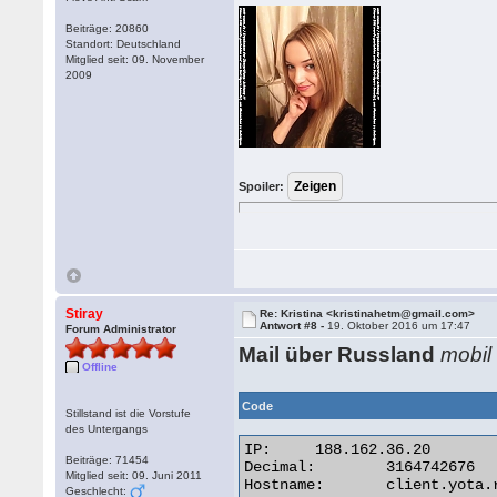
Beiträge: 20860
Standort: Deutschland
Mitglied seit: 09. November
2009
Spoiler:
Stiray
Re: Kristina <kristinahetm@gmail.com>
Antwort #8 -
19. Oktober 2016 um 17:47
Forum Administrator
Mail über Russland
mobil
Offline
Code
Stillstand ist die Vorstufe
des Untergangs
IP:	188.162.36.20

Beiträge: 71454
Decimal:	3164742676

Mitglied seit: 09. Juni 2011
Hostname:	client.yota.ru

Geschlecht: