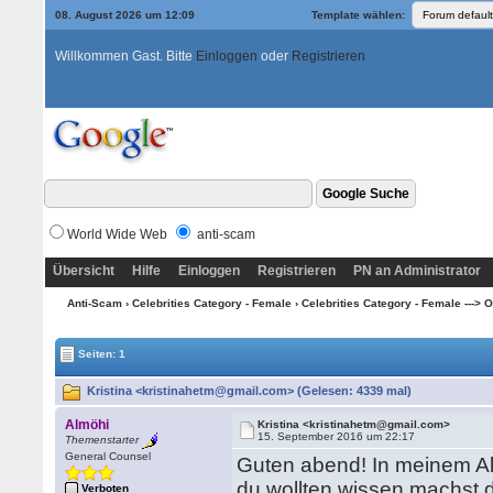
08. August 2026 um 12:09
Template wählen:
Willkommen Gast. Bitte
Einloggen
oder
Registrieren
World Wide Web
anti-scam
Übersicht
Hilfe
Einloggen
Registrieren
PN an Administrator
Anti-Scam
›
Celebrities Category - Female
›
Celebrities Category - Female ---> O
Seiten: 1
Kristina <kristinahetm@gmail.com> (Gelesen: 4339 mal)
Almöhi
Kristina <kristinahetm@gmail.com>
15. September 2016 um 22:17
Themenstarter
General Counsel
Guten abend! In meinem Alte
du wollten wissen machst 
Verboten