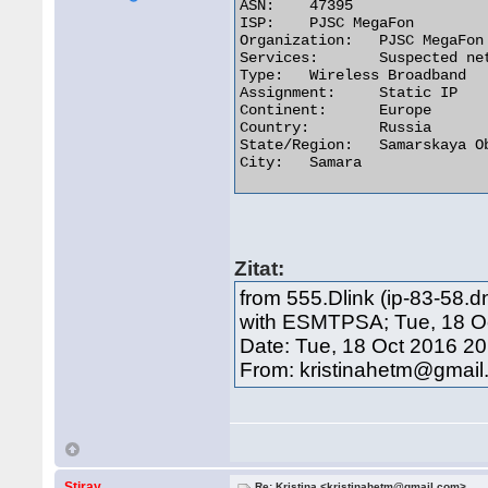
ASN:	47395

ISP:	PJSC MegaFon

Organization:	PJSC MegaFon

Services:	Suspected network sharing device

Type:	Wireless Broadband

Assignment:	Static IP

Continent:	Europe

Country:	Russia

State/Region:	Samarskaya Oblast'

City:	Samara 

Zitat:
from 555.Dlink (ip-83-58.d
with ESMTPSA; Tue, 18 Oc
Date: Tue, 18 Oct 2016 2
From: kristinahetm@gmai
Stiray
Re: Kristina <kristinahetm@gmail.com>