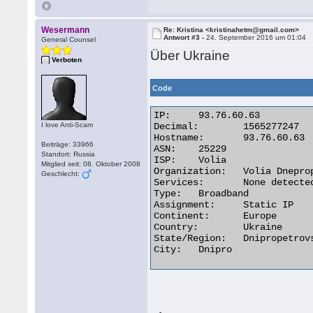
Wesermann
Re: Kristina <kristinahetm@gmail.com>
Antwort #3 -
24. September 2016 um 01:04
General Counsel
Über Ukraine
Verboten
Code
IP:	93.76.60.63

I love Anti-Scam
Decimal:	1565277247

Hostname:	93.76.60.63

Beiträge: 33966
ASN:	25229

Standort: Russia
ISP:	Volia

Mitglied seit: 08. Oktober 2008
Organization:	Volia Dnepropetrovsk

Geschlecht:
Services:	None detected

Type:	Broadband

Assignment:	Static IP

Continent:	Europe

Country:	Ukraine

State/Region:	Dnipropetrovska Oblast'

City:	Dnipro 
