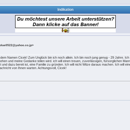
Indikation
_blue0522@yahoo.co.jp>
 dem Namen Cicek! Zum Unglück bin ich noch allein. Ich bin noch jung genug - 29 Jahre. Ich
ehen und meine Gedanke teilen wird. ich will einen treuen, zuverlässigen, fürsorglichen Mann
d dazu bereit ist, eine Familie zu gründen. Ich will nicht Witze daraus machen. Ich will ein
achricht von Ihnen warten. Achtungsvoll, Cicek!