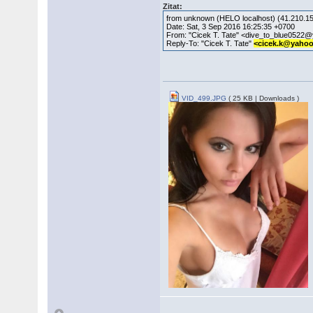
Zitat:
from unknown (HELO localhost) (41.210.15
Date: Sat, 3 Sep 2016 16:25:35 +0700
From: "Cicek T. Tate" <dive_to_blue0522
Reply-To: "Cicek T. Tate"
<cicek.k@yaho
VID_499.JPG
( 25 KB | Downloads )