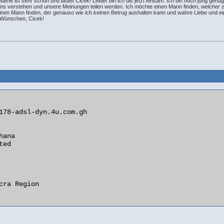
me ist sehr schön und lautet Cicek! Leider bin ich bis jetzt einsam. Ich bin noch jung genu
ns verstehen und unsere Meinungen teilen werden. Ich möchte einen Mann finden, welcher zum
l einen Mann finden, der genauso wie ich keinen Betrug aushalten kann und wahre Liebe und e
n Wünschen, Cicek!