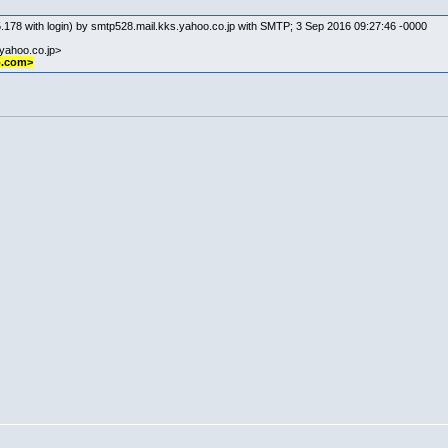
.178 with login) by smtp528.mail.kks.yahoo.co.jp with SMTP; 3 Sep 2016 09:27:46 -0000
@yahoo.co.jp>
o.com>