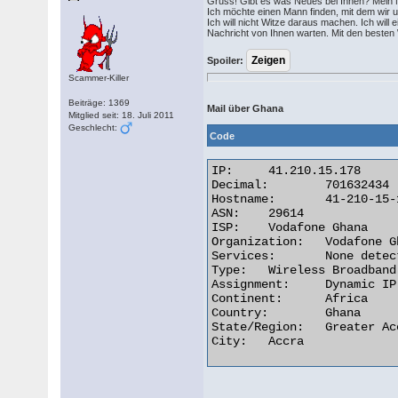
Gruss! Gibt es was Neues bei Ihnen? Mein Na
Ich möchte einen Mann finden, mit dem wir u
Ich will nicht Witze daraus machen. Ich wil
Nachricht von Ihnen warten. Mit den beste
Spoiler:
Scammer-Killer
Beiträge: 1369
Mail über Ghana
Mitglied seit: 18. Juli 2011
Geschlecht:
Code
IP:	41.210.15.178

Decimal:	701632434

Hostname:	41-210-15-178-adsl-dyn.4u.com.gh

ASN:	29614

ISP:	Vodafone Ghana

Organization:	Vodafone Ghana

Services:	None detected

Type:	Wireless Broadband

Assignment:	Dynamic IP

Continent:	Africa

Country:	Ghana

State/Region:	Greater Accra Region

City:	Accra 
