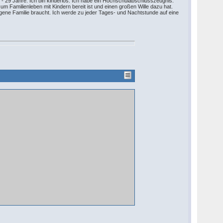
g - 29 Jahre. Ich bin kinderlos. Ich habe ein Hochschulabschlusszeugnis.
 Familienleben mit Kindern bereit ist und einen großen Wille dazu hat.
igene Familie braucht. Ich werde zu jeder Tages- und Nachtstunde auf eine