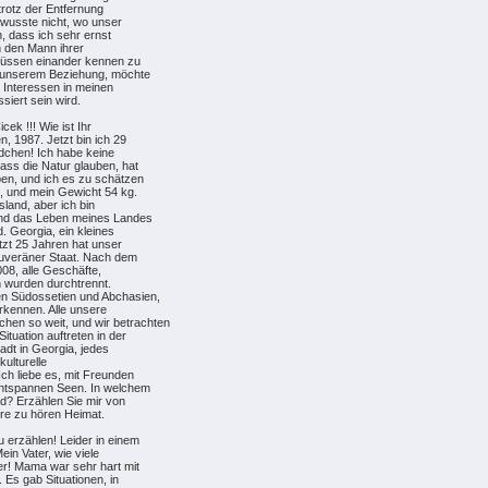
trotz der Entfernung
 wusste nicht, wo unser
n, dass ich sehr ernst
en den Mann ihrer
 müssen einander kennen zu
in unserem Beziehung, möchte
e Interessen in meinen
ssiert sein wird.
ek !!! Wie ist Ihr
, 1987. Jetzt bin ich 29
ädchen! Ich habe keine
dass die Natur glauben, hat
en, und ich es zu schätzen
m, und mein Gewicht 54 kg.
gsland, aber ich bin
 und das Leben meines Landes
. Georgia, ein kleines
etzt 25 Jahren hat unser
souveräner Staat. Nach dem
008, alle Geschäfte,
n wurden durchtrennt.
en Südossetien und Abchasien,
rkennen. Alle unsere
en so weit, und wir betrachten
ituation auftreten in der
tadt in Georgia, jedes
kulturelle
ch liebe es, mit Freunden
ntspannen Seen. In welchem
nd? Erzählen Sie mir von
hre zu hören Heimat.
u erzählen! Leider in einem
ein Vater, wie viele
er! Mama war sehr hart mit
 Es gab Situationen, in