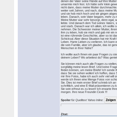
denen der Vater seine Hände auf ihre Mutter
umarmte mich fest. Ich hätte sehr klein gew
nicht dann, dass meine Mutter durchmachte
weiter seit Jahren, und nach, dass meine Mu
und sie hob mich hoch und wir gingen abge
leben. Danach, sein Vater begann, mehr zu t
Meine Mutter war sehr besorgt, denn egal, wa
liebte. Und danach dem Tod seines Vaters, s
und starb. Danach war ich allein, ich wollt
nehmen. Die Schwester meiner Mutter, ihre
ihm zu leben, hob sie mich und gab mir ein 
ist eine rührende Geschichte, aber so ist d
Schicksal. Aber diese Situation hat mir Kraft
Leben. Harte Lieben zu verlieren. Ich kann 
die sein Familie, aber ich glaube, das ist gen
Menschen in Ihrer Nähe?
Ich wollte auch Ihnen ein paar Fragen zu ste
deinem Leben? Wo arbeitest du? Was genie
Sie können mich auch alle Fragen zu stellen, 
sorgfältig meine lesen Brief. Und keine Frag
finden können, um meine Briefe! Ich sende I
dass Sie sie sehen wollen! ich hoffen, dass
mir Ihre Fotos, habe ich auch sehr viel will 
werde ich Ihnen eine Menge Fotos von schic
Sie. Dies ist mein erster Brief schrieb ich an 
schriftlich, und eine E-Mail präsentieren zu 
Sie sein erfreut es zu lesen! Ich erwarte Ihr
morgen. Ihre neue Freundin Cicek !!!
Spoiler
für
Quelltext Yahoo Inline
:
Zitat: