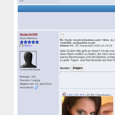
Gedackt309
Scam Warners
Re: Cicek <cicek.k@yahoo.com> <dive_to
<only500_orz@yahoo.co.jp>
Offline
Antwort #1 -
05. September 2016 um 19:19
Viele Grüße! Wie geht es Ihnen? Ich bin von
einen Mann endlich zu finden, der mich verst
wärme Beziehungen und Verständnis schätzt un
zu jeder Tages- und Nachtstunde auf eine N
Spoiler:
I Love Anti-Scam
Beiträge: 161
Standort: Leipzig
Mitglied seit: 10. April 2014
Geschlecht:
CAM_059.JPG
( 25 KB | Downloads )