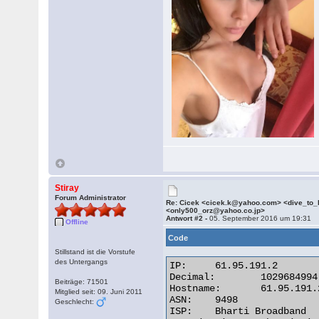
Stiray
Forum Administrator
Re: Cicek <cicek.k@yahoo.com> <dive_to
<only500_orz@yahoo.co.jp>
Antwort #2 -
05. September 2016 um 19:31
Offline
Code
Stillstand ist die Vorstufe
des Untergangs
IP:	61.95.191.2

Decimal:	1029684994

Beiträge: 71501
Hostname:	61.95.191.2

Mitglied seit: 09. Juni 2011
ASN:	9498

Geschlecht:
ISP:	Bharti Broadband
