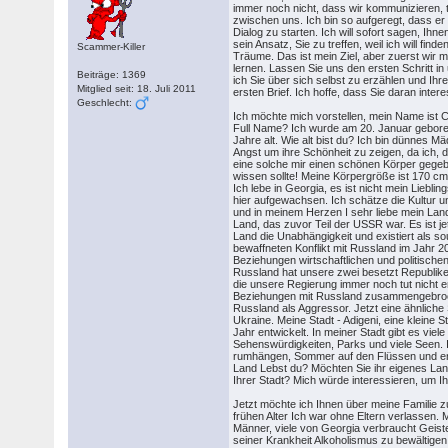
immer noch nicht, dass wir kommunizieren, 
zwischen uns. Ich bin so aufgeregt, dass er
Dialog zu starten. Ich will sofort sagen, Ihne
sein Ansatz, Sie zu treffen, weil ich will find
Scammer-Killer
Träume. Das ist mein Ziel, aber zuerst wir
lernen. Lassen Sie uns den ersten Schritt 
Beiträge: 1369
ich Sie über sich selbst zu erzählen und Ihr
Mitglied seit: 18. Juli 2011
ersten Brief. Ich hoffe, dass Sie daran intere
Geschlecht:
Ich möchte mich vorstellen, mein Name ist Cic
Full Name? Ich wurde am 20. Januar geboren
Jahre alt. Wie alt bist du? Ich bin dünnes M
Angst um ihre Schönheit zu zeigen, da ich, 
eine solche mir einen schönen Körper gegeb
wissen sollte! Meine Körpergröße ist 170 c
Ich lebe in Georgia, es ist nicht mein Lieblin
hier aufgewachsen. Ich schätze die Kultur
und in meinem Herzen I sehr liebe mein Land
Land, das zuvor Teil der USSR war. Es ist j
Land die Unabhängigkeit und existiert als 
bewaffneten Konflikt mit Russland im Jahr 2
Beziehungen wirtschaftlichen und politische
Russland hat unsere zwei besetzt Republik
die unsere Regierung immer noch tut nicht e
Beziehungen mit Russland zusammengebroch
Russland als Aggressor. Jetzt eine ähnliche S
Ukraine. Meine Stadt - Adigeni, eine kleine S
Jahr entwickelt. In meiner Stadt gibt es viele 
Sehenswürdigkeiten, Parks und viele Seen. I
rumhängen, Sommer auf den Flüssen und e
​​Land Lebst du? Möchten Sie ihr eigenes La
Ihrer Stadt? Mich würde interessieren, um I
Jetzt möchte ich Ihnen über meine Familie z
frühen Alter Ich war ohne Eltern verlassen. M
Männer, viele von Georgia verbraucht Geist
seiner Krankheit Alkoholismus zu bewältigen.