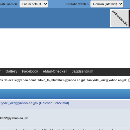
late wählen:
Sprache wählen:
r
Gallery
Facebook
eMail-Checker
Jagdzentrum
cek <cicek.k@yahoo.com> <dive_to_blue0522@yahoo.co.jp> <only500_orz@yahoo.co.jp>
ly500_orz@yahoo.co.jp> (Gelesen: 2922 mal)
e0522@yahoo.co.jp>