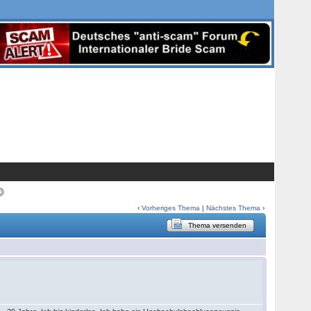
‹
Vorheriges Thema
|
Nächstes Thema
›
Thema versenden