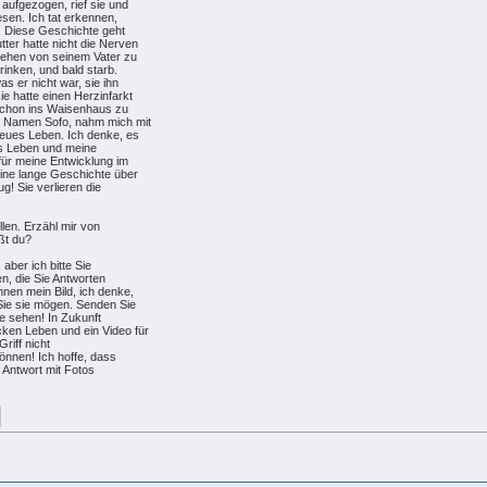
 aufgezogen, rief sie und
esen. Ich tat erkennen,
. Diese Geschichte geht
tter hatte nicht die Nerven
sehen von seinem Vater zu
rinken, und bald starb.
s er nicht war, sie ihn
ie hatte einen Herzinfarkt
e schon ins Waisenhaus zu
n Namen Sofo, nahm mich mit
neues Leben. Ich denke, es
as Leben und meine
 für meine Entwicklung im
eine lange Geschichte über
ug! Sie verlieren die
llen. Erzähl mir von
ßt du?
aber ich bitte Sie
en, die Sie Antworten
hnen mein Bild, ich denke,
 Sie sie mögen. Senden Sie
sie sehen! In Zukunft
ken Leben und ein Video für
Griff nicht
können! Ich hoffe, dass
e Antwort mit Fotos