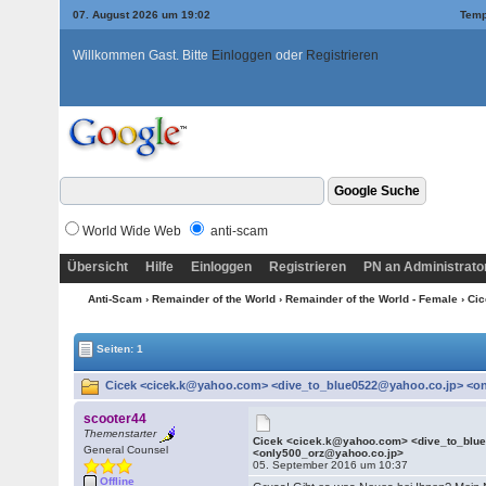
07. August 2026 um 19:02
Temp
Willkommen Gast. Bitte
Einloggen
oder
Registrieren
World Wide Web
anti-scam
Übersicht
Hilfe
Einloggen
Registrieren
PN an Administrato
Anti-Scam
›
Remainder of the World
›
Remainder of the World - Female
› Ci
Seiten: 1
Cicek <cicek.k@yahoo.com> <dive_to_blue0522@yahoo.co.jp> <on
scooter44
Themenstarter
Cicek <cicek.k@yahoo.com> <dive_to_blu
General Counsel
<only500_orz@yahoo.co.jp>
05. September 2016 um 10:37
Offline