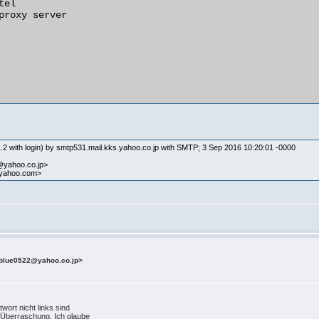
2 with login) by smtp531.mail.kks.yahoo.co.jp with SMTP; 3 Sep 2016 10:20:01 -0000
z@yahoo.co.jp>
@yahoo.com>
_blue0522@yahoo.co.jp>
twort nicht links sind
 Überraschung. Ich glaube