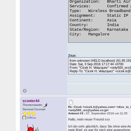
Organization:	Bharti Airtel

Services:	Confirmed proxy server

Type:	Wireless Broadband

Assignment:	Static IP

Continent:	Asia

Country:	India

State/Region:	Karnataka

City:	Mangalore 

Zitat:
from unknown (HELO localhost) (61.95.191.
Date: Sat, 3 Sep 2016 17:17:44 +0700
From: "Cicek H. Velazquez" <only500_or
Reply-To: "Cicek H. Velazquez" <cicek.k
scooter44
Themenstarter
Re: Cicek <cicek.k@yahoo.com> <dive_to
General Counsel
<only500_orz@yahoo.co.jp>
Antwort #3 -
07. September 2016 um 11:35
Offline
Hallo, mein neuer Freund xxx
Ich bin sehr glücklich, dass Sie ohne eine An
mein Brief, es war für mich eine angenehme