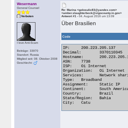
Wesermann
General Counsel
Re: Marina <golosulic83@yandex.com>
<amber.slaughterbeck@vigocounty.in.gov>
Verboten
Antwort #1 -
04. August 2016 um 13:09
Über Brasilien
Code
I love Anti-Scam
IP:	200.223.205.137

Beiträge: 33970
Decimal:	3370110345

Standort: Russia
Hostname:	200.223.205.137

Mitglied seit: 08. Oktober 2008
ASN:	7738

Geschlecht:
ISP:	Oi Internet

Organization:	Oi Internet

Services:	Network sharing device or proxy server

Type:	Broadband

Assignment:	Static IP

Continent:	South America

Country:	Brazil

State/Region:	Bahia

City:	Catu 
