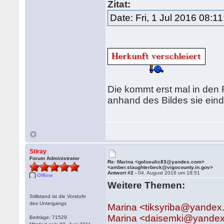
Zitat:
Date: Fri, 1 Jul 2016 08:1
Die kommt erst mal in den R
anhand des Bildes sie ein
Stiray
Forum Administrator
Re: Marina <golosulic83@yandex.com>
<amber.slaughterbeck@vigocounty.in.gov>
Antwort #2 -
04. August 2016 um 18:51
Offline
Weitere Themen:
Stillstand ist die Vorstufe
des Untergangs
Marina <tiksyriba@yande
Marina <daisemki@yandex
Beiträge: 71529