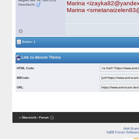
Mitglied seit: 09. Juni 2011
Marina <izayka82@yandex
Geschlecht:
Marina <smetanaizelen83
Seiten: 1
Link zu diesem Thema
HTML Code:
BBCode:
URL:
« Übersicht
‹ Forum
Anti-Scam
YaBB Forum Softwar