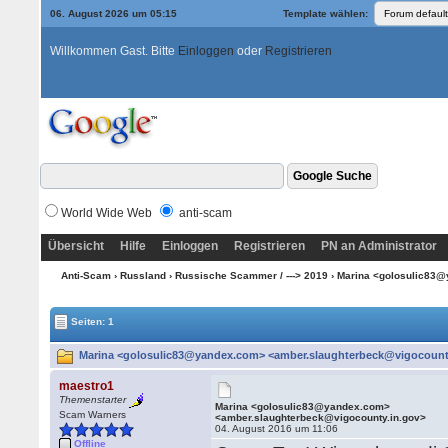
06. August 2026 um 05:15
Template wählen:
Willkommen Gast. Bitte
Einloggen
oder
Registrieren
World Wide Web
anti-scam
Übersicht
Hilfe
Einloggen
Registrieren
PN an Administrator
Anti-Scam
›
Russland
›
Russische Scammer / ---> 2019
› Marina <golosulic83
Seiten: 1
Marina <golosulic83@yandex.com> <amber.slaughterbeck@vigocounty.
maestro1
Themenstarter
Marina <golosulic83@yandex.com>
Scam Warners
<amber.slaughterbeck@vigocounty.in.gov>
04. August 2016 um 11:06
Offline