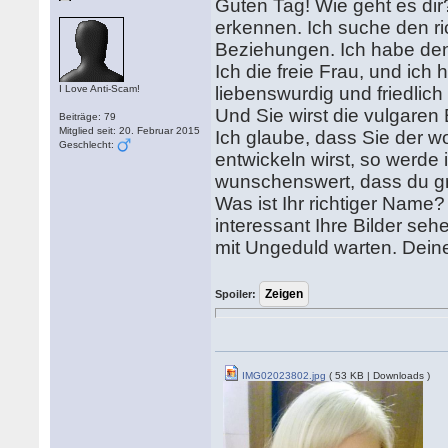
Guten Tag! Wie geht es dir
erkennen. Ich suche den ric
Beziehungen. Ich habe de
Ich die freie Frau, und ich
I Love Anti-Scam!
liebenswurdig und friedlich
Und Sie wirst die vulgaren B
Beiträge: 79
Mitglied seit: 20. Februar 2015
Ich glaube, dass Sie der 
Geschlecht:
entwickeln wirst, so werde 
wunschenswert, dass du gro
Was ist Ihr richtiger Name?
interessant Ihre Bilder sehe
mit Ungeduld warten. Dein
Spoiler:
IMG02023802.jpg
( 53 KB | Downloads )