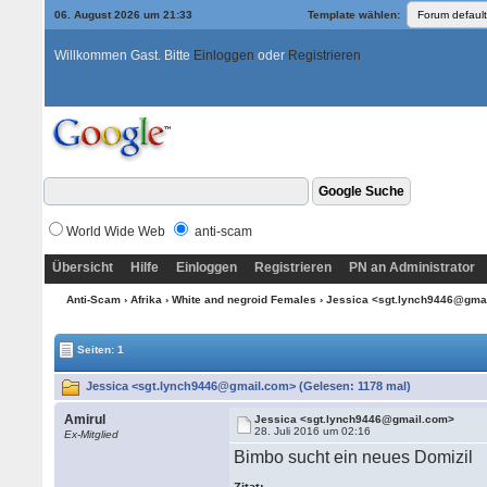
06. August 2026 um 21:33
Template wählen:
Willkommen Gast. Bitte
Einloggen
oder
Registrieren
World Wide Web
anti-scam
Übersicht
Hilfe
Einloggen
Registrieren
PN an Administrator
Anti-Scam
›
Afrika
›
White and negroid Females
› Jessica <sgt.lynch9446@gma
Seiten: 1
Jessica <sgt.lynch9446@gmail.com> (Gelesen: 1178 mal)
Amirul
Jessica <sgt.lynch9446@gmail.com>
28. Juli 2016 um 02:16
Ex-Mitglied
Bimbo sucht ein neues Domizil