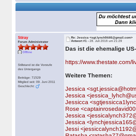
Stiray
Re: Jessica <sgt.lynch9446@gmail.com>
Antwort #1 -
28. Juli 2016 um 21:29
Forum Administrator
Das ist die ehemalige US-
Offline
https://www.thestate.com/l
Stillstand ist die Vorstufe
des Untergangs
Weitere Themen:
Beiträge: 71529
Mitglied seit: 09. Juni 2011
Geschlecht:
Jessica <sgt.jessica@hot
Jessica <jessica_lyhch@
Jessicca <sgtjessicca1ly
Rose <captainrosedavid0
Jessica <jessicalynch372
Jessica <lynchjessica165
Jessi <jessiccalynch1192
Ratasha <ratasha77@gma