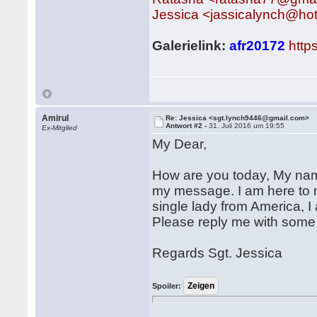
Jessica <jassicalynch@ho
Galerielink:
afr20172
http
Amirul
Re: Jessica <sgt.lynch9446@gmail.com>
Antwort #2 -
31. Juli 2016 um 19:55
Ex-Mitglied
My Dear,
How are you today, My name
my message. I am here to
single lady from America, I
Please reply me with some 
Regards Sgt. Jessica
Spoiler: