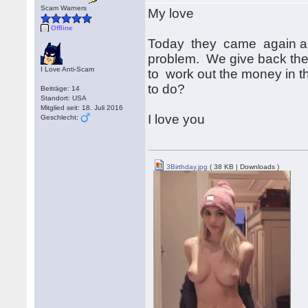
Scam Warners
My love
Offline
Today they came again and 
problem. We give back the 
I Love Anti-Scam
to work out the money in t
to do?
Beiträge: 14
Standort: USA
Mitglied seit: 18. Juli 2016
I love you
Geschlecht:
3Birthday.jpg
( 38 KB | Downloads )