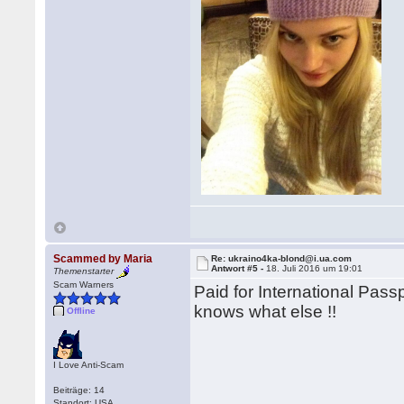
Scammed by Maria
Re: ukraino4ka-blond@i.ua.com
Antwort #5 -
18. Juli 2016 um 19:01
Themenstarter
Scam Warners
Paid for International Pass
knows what else !!
Offline
I Love Anti-Scam
Beiträge: 14
Standort: USA