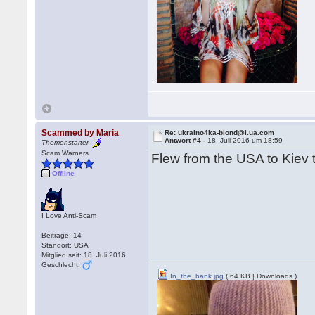
Scammed by Maria
Re: ukraino4ka-blond@i.ua.com
Antwort #4 -
18. Juli 2016 um 18:59
Themenstarter
Scam Warners
Flew from the USA to Kiev 
Offline
I Love Anti-Scam
Beiträge: 14
Standort: USA
Mitglied seit: 18. Juli 2016
Geschlecht:
In_the_bank.jpg
( 64 KB | Downloads )