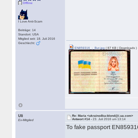
Offline
I Love Anti-Scam
Beiträge: 14
Standort: USA
Mitglied seit: 18. Juli 2016
Geschlecht:
EN859316_-_But.jpg
( 87 KB | Downloads )
Uli
Re: Maria <ukraino4ka-blond@i.ua.com>
Antwort #14 -
23. Juli 2016 um 13:14
Ex-Mitglied
To fake passport EN859316