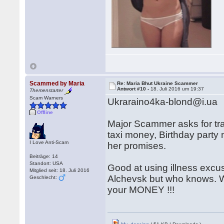
Scammed by Maria
Re: Maria Bhut Ukraine Scammer
Antwort #10 -
18. Juli 2016 um 19:37
Themenstarter
Scam Warners
Ukraraino4ka-blond@i.ua
Offline
Major Scammer asks for tr
taxi money, Birthday party
I Love Anti-Scam
her promises.
Beiträge: 14
Standort: USA
Good at using illness excu
Mitglied seit: 18. Juli 2016
Alchevsk but who knows. Wa
Geschlecht:
your MONEY !!!