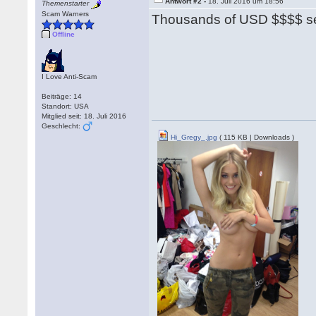
Antwort #2 -
18. Juli 2016 um 18:56
Themenstarter
Scam Warners
Thousands of USD $$$$ se
Offline
I Love Anti-Scam
Beiträge: 14
Standort: USA
Mitglied seit: 18. Juli 2016
Geschlecht:
Hi_Gregy_.jpg
( 115 KB | Downloads )