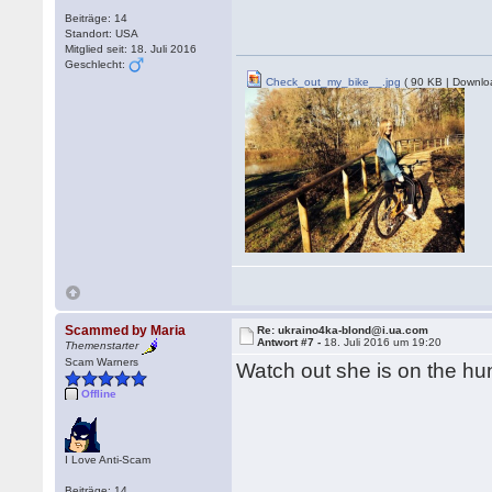
Beiträge: 14
Standort: USA
Mitglied seit: 18. Juli 2016
Geschlecht:
Check_out_my_bike__.jpg
( 90 KB | Downlo
Scammed by Maria
Re: ukraino4ka-blond@i.ua.com
Antwort #7 -
18. Juli 2016 um 19:20
Themenstarter
Scam Warners
Watch out she is on the hun
Offline
I Love Anti-Scam
Beiträge: 14