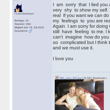
I am sorry that I lied you 
very shy to show my self.
I Love Anti-Scam
real If you want we can do
my feelings to you are re
Beiträge: 14
Standort: USA
Again I am sorry for doing th
Mitglied seit: 18. Juli 2016
still have feeling to me. I
Geschlecht:
can't imagine how do you fe
so complicated but I think 
and we must use it.
I love you
With_mom_003.jpg
( 52 KB | Downloads )