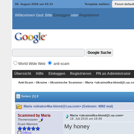
08. August 2026 um 03:13
Template wählen:
Willkommen Gast. Bitte
Einloggen
oder
Registrieren
World Wide Web
anti-scam
Übersicht
Hilfe
Einloggen
Registrieren
PN an Administrator
Anti-Scam
›
Ukraine
›
Ukrainische Scammer
› Maria <ukraino4ka-blond@i.ua.
Seiten:
[1]
2
Maria <ukraino4ka-blond@i.ua.com> (Gelesen: 4882 mal)
Scammed by Maria
Maria <ukraino4ka-blond@i.ua.com>
18. Juli 2016 um 18:49
Themenstarter
Scam Warners
My honey
Offline