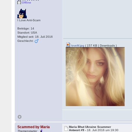
Offline
I Love Anti-Scam
Beiträge: 14
Standort: USA
Mitglied seit: 18. Juli 2016
Geschlecht:
loveM.jpg
( 157 KB | Downloads )
Scammed by Maria
Maria Bhut Ukraine Scammer
Antwort #9 -
18. Juli 2016 um 19:30
Themenstarter