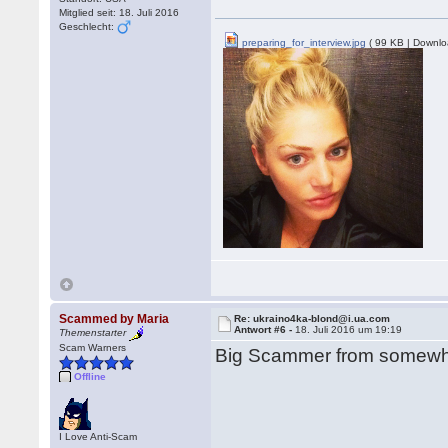
Mitglied seit: 18. Juli 2016
Geschlecht:
preparing_for_interview.jpg
( 99 KB | Downlo
Scammed by Maria
Re: ukraino4ka-blond@i.ua.com
Antwort #6 -
18. Juli 2016 um 19:19
Themenstarter
Scam Warners
Big Scammer from somewhere
Offline
I Love Anti-Scam