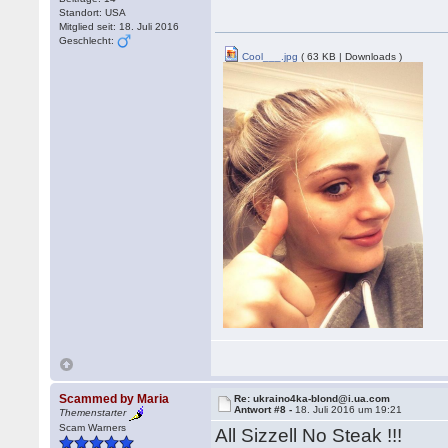
Standort: USA
Mitglied seit: 18. Juli 2016
Geschlecht:
Cool___.jpg
( 63 KB | Downloads )
Scammed by Maria
Re: ukraino4ka-blond@i.ua.com
Antwort #8 -
18. Juli 2016 um 19:21
Themenstarter
Scam Warners
All Sizzell No Steak !!!