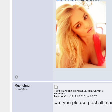
My_dear.jpg
( 51 KB | Downloads )
Muenchner
Ex-Mitglied
Re: ukraino4ka-blond@i.ua.com Ukraine
Scammer
Antwort #11 -
19. Juli 2016 um 08:57
can you please post all ma