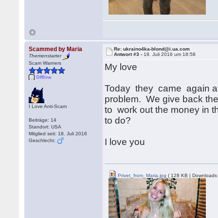
Scammed by Maria
Re: ukraino4ka-blond@i.ua.com
Antwort #3 -
18. Juli 2016 um 18:58
Themenstarter
Scam Warners
My love
Offline
Today they came again and 
problem. We give back the 
I Love Anti-Scam
to work out the money in t
to do?
Beiträge: 14
Standort: USA
Mitglied seit: 18. Juli 2016
I love you
Geschlecht:
Privet_from_Maria.jpg
( 128 KB | Downloads 