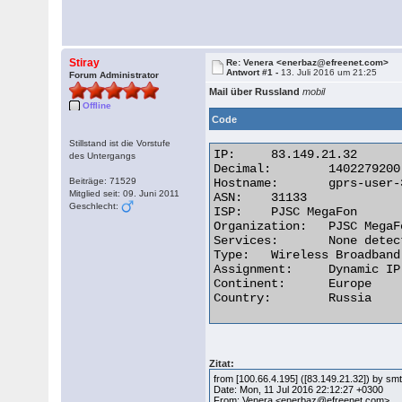
Stiray
Re: Venera <enerbaz@efreenet.com>
Antwort #1 -
13. Juli 2016 um 21:25
Forum Administrator
Mail über Russland
mobil
Offline
Code
Stillstand ist die Vorstufe
IP:	83.149.21.32

des Untergangs
Decimal:	1402279200

Beiträge: 71529
Hostname:	gprs-user-32.21.149.83.in-addr.arpa

Mitglied seit: 09. Juni 2011
ASN:	31133

Geschlecht:
ISP:	PJSC MegaFon

Organization:	PJSC MegaFon

Services:	None detected

Type:	Wireless Broadband

Assignment:	Dynamic IP

Continent:	Europe

Country:	Russia 

Zitat:
from [100.66.4.195] ([83.149.21.32]) by s
Date: Mon, 11 Jul 2016 22:12:27 +0300
From: Venera <enerbaz@efreenet.com>