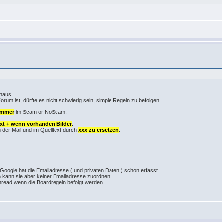
nhaus.
orum ist, dürfte es nicht schwierig sein, simple Regeln zu befolgen.
immer
im Scam or NoScam.
text + wenn vorhanden Bilder
.
 der Mail und im Quelltext durch
xxx zu ersetzen
.
 Google hat die Emailadresse ( und privaten Daten ) schon erfasst.
ich kann sie aber keiner Emailadresse zuordnen.
 Thread wenn die Boardregeln befolgt werden.