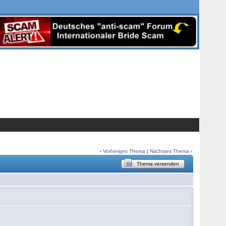
‹
Vorheriges Thema
|
Nächstes Thema
›
Thema versenden