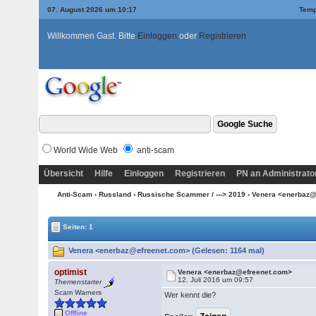
07. August 2026 um 10:17
Temp
Willkommen Gast. Bitte
Einloggen
oder
Registrieren
World Wide Web
anti-scam
Übersicht
Hilfe
Einloggen
Registrieren
PN an Administrato
Anti-Scam
›
Russland
›
Russische Scammer / ---> 2019
› Venera <enerbaz
Seiten: 1
Venera <enerbaz@efreenet.com> (Gelesen: 1164 mal)
optimist
Venera <enerbaz@efreenet.com>
12. Juli 2016 um 09:57
Themenstarter
Scam Warners
Wer kennt die?
Offline