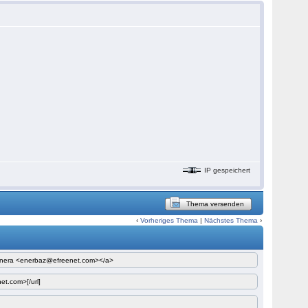
IP gespeichert
Thema versenden
‹
Vorheriges Thema
|
Nächstes Thema
›