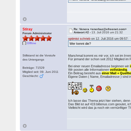
Stiray
Re: Venera <enerbaz@efreenet.com>
Antwort #2 -
13. Juli 2016 um 21:32
Forum Administrator
optimist schrieb
on 12. Juli 2016 um 09:57:
Offline
Wer kennt die?
Stillstand ist die Vorstufe
Manchmal kommt es mir vor, ich sei im Irre
Für jemand der schon seit 2012 Mitglied im F
des Untergangs
Bei einer neuen Emailadresse beginnen wir
Beiträge: 71529
Wir posten alle Informationen
vollständig
.
Mitglied seit: 09. Juni 2011
Ein Beitrag besteht aus
einer Mail + Quell
Geschlecht:
Eigene Daten ( Name, Emailadresse ) sind in
Ich lasse das Thema jetzt hier stehen, denn
Das Bild ist auf 419.bittenus.com geoutet, 
Vielleicht wird das ja noch ein vernünftiger