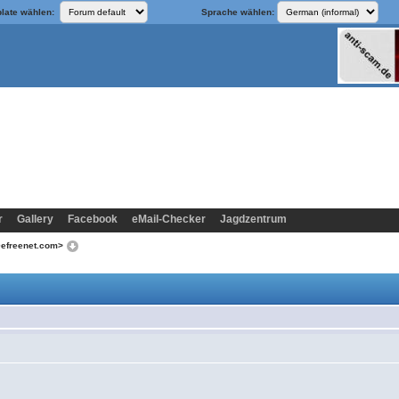
late wählen:
Sprache wählen:
r
Gallery
Facebook
eMail-Checker
Jagdzentrum
@efreenet.com>