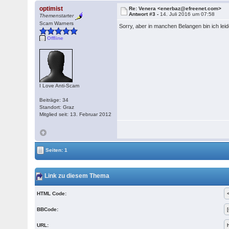
optimist
Re: Venera <enerbaz@efreenet.com>
Antwort #3 -
14. Juli 2016 um 07:58
Themenstarter
Scam Warners
Sorry, aber in manchen Belangen bin ich le
Offline
I Love Anti-Scam
Beiträge: 34
Standort: Graz
Mitglied seit: 13. Februar 2012
Seiten: 1
Link zu diesem Thema
HTML Code:
BBCode:
URL: