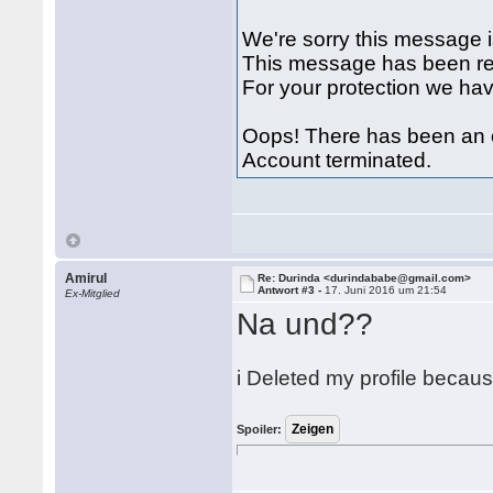
We're sorry this message i
This message has been rem
For your protection we hav
Oops! There has been an e
Account terminated.
Amirul
Re: Durinda <durindababe@gmail.com>
Antwort #3 -
17. Juni 2016 um 21:54
Ex-Mitglied
Na und??
i Deleted my profile becaus
Spoiler: