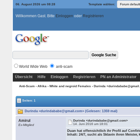
06. August 2026 um 08:28
Template wählen:
Willkommen Gast. Bitte
Einloggen
oder
Registrieren
World Wide Web
anti-scam
Übersicht
Hilfe
Einloggen
Registrieren
PN an Administrator
Anti-Scam
›
Afrika
›
White and negroid Females
› Durinda <durindababe@gmai
Seiten: 1
Durinda <durindababe@gmail.com> (Gelesen: 1359 mal)
Amirul
Durinda <durindababe@gmail.com>
14. Juni 2016 um 18:01
Ex-Mitglied
Duan hat offensichtlich ihr Profil auf Confi
Inhalt: 24/7, sucht als Sklavin ihren Meister