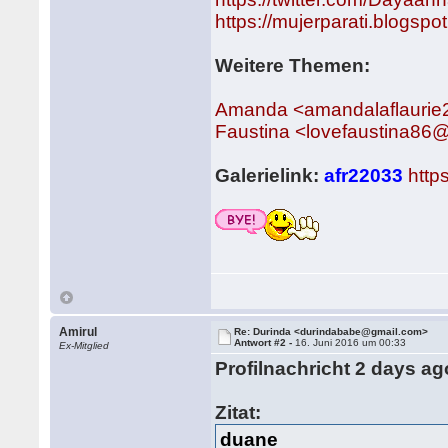
https://mujerparati.blogsp
Weitere Themen:
Amanda <amandalaflauri
Faustina <lovefaustina86
Galerielink:
afr22033
http
Amirul
Re: Durinda <durindababe@gmail.com>
Antwort #2 -
16. Juni 2016 um 00:33
Ex-Mitglied
Profilnachricht 2 days ag
Zitat:
duane