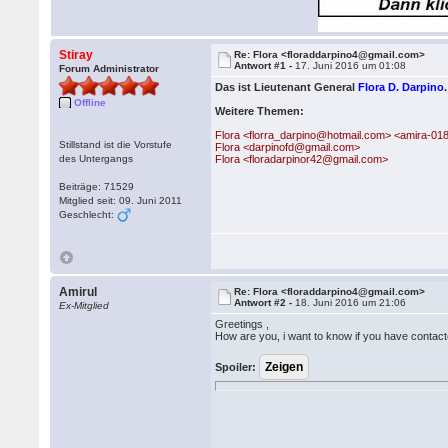
Stiray
Re: Flora <floraddarpino4@gmail.com>
Antwort #1 -
17. Juni 2016 um 01:08
Forum Administrator
Das ist Lieutenant General
Flora D. Darpino
.
Offline
Weitere Themen:
Flora <florra_darpino@hotmail.com> <amira-0
Stillstand ist die Vorstufe
Flora <darpinofd@gmail.com>
des Untergangs
Flora <floradarpinor42@gmail.com>
Beiträge: 71529
Mitglied seit: 09. Juni 2011
Geschlecht:
Amirul
Re: Flora <floraddarpino4@gmail.com>
Antwort #2 -
18. Juni 2016 um 21:06
Ex-Mitglied
Greetings ,
How are you, i want to know if you have contact
Spoiler: