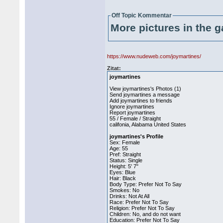
Off Topic Kommentar
More pictures in the g
https://www.nudeweb.com/joymartines/
Zitat:
joymartines
View joymartines's Photos (1)
Send joymartines a message
Add joymartines to friends
Ignore joymartines
Report joymartines
55 / Female / Straight
califonia, Alabama United States
joymartines's Profile
Sex: Female
Age: 55
Pref: Straight
Status: Single
Height: 5' 7"
Eyes: Blue
Hair: Black
Body Type: Prefer Not To Say
Smokes: No
Drinks: Not At All
Race: Prefer Not To Say
Religion: Prefer Not To Say
Children: No, and do not want
Education: Prefer Not To Say