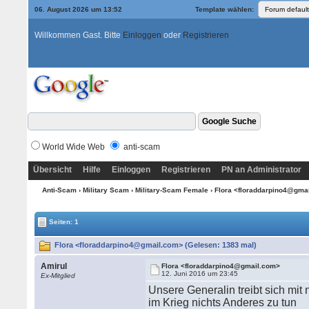
06. August 2026 um 13:52
Template wählen:
Willkommen Gast. Bitte
Einloggen
oder
Registrieren
World Wide Web
anti-scam
Übersicht
Hilfe
Einloggen
Registrieren
PN an Administrator
Anti-Scam
›
Military Scam
›
Military-Scam Female
› Flora <floraddarpino4@gma
Seiten: 1
Flora <floraddarpino4@gmail.com> (Gelesen: 1383 mal)
Amirul
Flora <floraddarpino4@gmail.com>
12. Juni 2016 um 23:45
Ex-Mitglied
Unsere Generalin treibt sich mi
im Krieg nichts Anderes zu tun