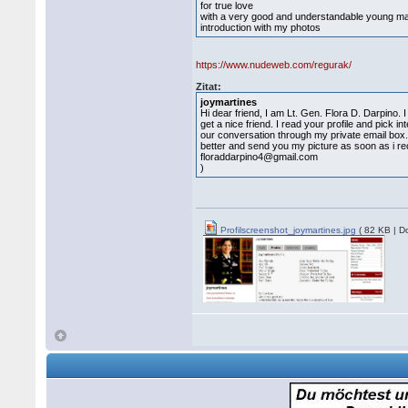
for true love
with a very good and understandable young man
introduction with my photos
https://www.nudeweb.com/regurak/
Zitat:
joymartines
Hi dear friend, I am Lt. Gen. Flora D. Darpin
get a nice friend. I read your profile and pick in
our conversation through my private email box.
better and send you my picture as soon as i r
floraddarpino4@gmail.com
)
Profilscreenshot_joymartines.jpg
( 82 KB | D