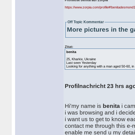
Profillose benita auf Zorpia
https://www.zorpia.com/profile#!benitadesmond
Off Topic Kommentar
More pictures in the g
Zitat:
benita
25, Kharkiv, Ukraine
Last seen Yesterday
Looking for anything with a man aged 50‑60, i
Profilnachricht 23 hrs ag
Hi'my name is
benita
i cam
i was browsing and i decide
i want us to get to know eac
contact me through this e-
enable me send u my detail