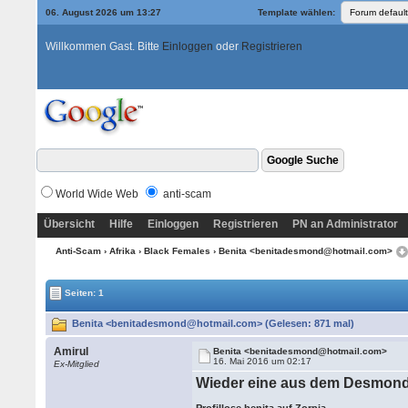
06. August 2026 um 13:27
Template wählen:
Willkommen Gast. Bitte
Einloggen
oder
Registrieren
World Wide Web
anti-scam
Übersicht
Hilfe
Einloggen
Registrieren
PN an Administrator
Anti-Scam
›
Afrika
›
Black Females
› Benita <benitadesmond@hotmail.com>
Seiten: 1
Benita <benitadesmond@hotmail.com> (Gelesen: 871 mal)
Amirul
Benita <benitadesmond@hotmail.com>
16. Mai 2016 um 02:17
Ex-Mitglied
Wieder eine aus dem Desmon