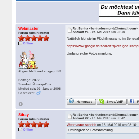
Webmaster
Re: Benita <benitadesmond@hotmail.com>
Antwort #1 -
16. Mai 2016 um 08:16
Forum Administrator
Natürlich lebt sie im Flüchtlingscamp im Senegal
Offline
https://www.google.de/search?q=refugee+cam
Umfangreiche Fotosammlung.
Abgeschlafft und ausgepufft!!
Beiträge: 28720
Standort: Йошкар-Ола
Mitglied seit: 06. Januar 2008
Geschlecht:
Homepage
Skype/VoIP
Stiray
Re: Benita <benitadesmond@hotmail.com>
Antwort #2 -
17. Mai 2016 um 00:42
Forum Administrator
Webmaster schrieb
on 16. Mai 2016 um 08:16:
Offline
Umfangreiche Fotosammlung.