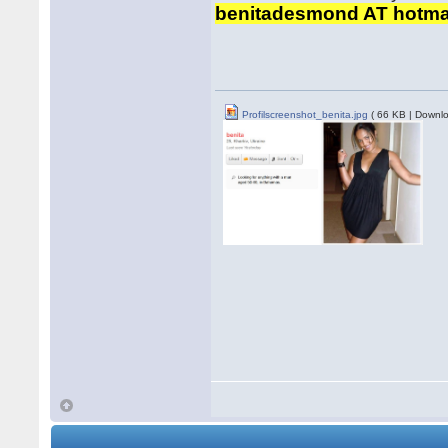
benitadesmond AT hotma
Profilscreenshot_benita.jpg
( 66 KB | Downlo