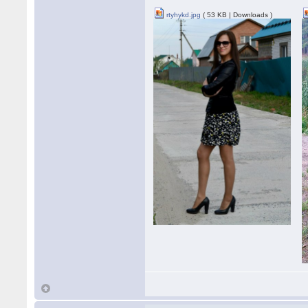
rtyhykd.jpg
( 53 KB | Downloads )