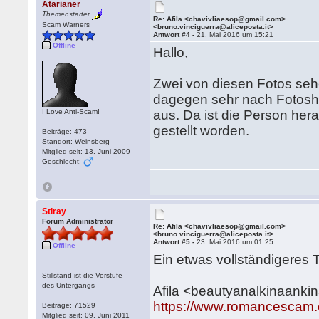
Atarianer
Themenstarter
Re: Afila <chavivliaesop@gmail.com>
Scam Warners
<bruno.vinciguerra@aliceposta.it>
Antwort #4 -
21. Mai 2016 um 15:21
Offline
Hallo,
Zwei von diesen Fotos sehe
dagegen sehr nach Fotos
I Love Anti-Scam!
aus. Da ist die Person he
gestellt worden.
Beiträge: 473
Standort: Weinsberg
Mitglied seit: 13. Juni 2009
Geschlecht:
Stiray
Forum Administrator
Re: Afila <chavivliaesop@gmail.com>
<bruno.vinciguerra@aliceposta.it>
Antwort #5 -
23. Mai 2016 um 01:25
Offline
Ein etwas vollständigeres
Stillstand ist die Vorstufe
des Untergangs
Afila <beautyanalkinaanki
https://www.romancescam.
Beiträge: 71529
Mitglied seit: 09. Juni 2011