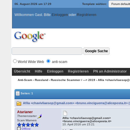
06. August 2026 um 17:29
Template wählen:
Willkommen Gast. Bitte
Einloggen
oder
Registrieren
World Wide Web
anti-scam
Übersicht
Hilfe
Einloggen
Registrieren
PN an Administrator
Anti-Scam
›
Russland
›
Russische Scammer / ---> 2019
› Afila <chavivliaesop@
Seiten: 1
Afila <chavivliaesop@gmail.com> <bruno.vinciguerra@aliceposta.it> (
Atarianer
Themenstarter
Afila <chavivliaesop@gmail.com>
Scam Warners
<bruno.vinciguerra@aliceposta.it>
10. April 2016 um 15:21
Offline