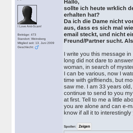
Hallo,
sollte ich heute wrklich 
erhalten hat?
Da ich die Dame nicht vo
I Love Anti-Scam!
aus, dass es sich mal wi
email steckt, und nicht 
Beiträge: 473
Standort: Weinsberg
Freund/Partner sucht. Also
Mitglied seit: 13. Juni 2009
Geschlecht:
I write you this message in
long did not dare to answer.
woman, in search of mysteri
I can be various, now I wat
time with girlfriends, but 
saw me. I am 33 years old, 
continue to send to you my 
at first. Tell to me a little 
you are alone and can e-mai
know if all it to interesting
Spoiler: