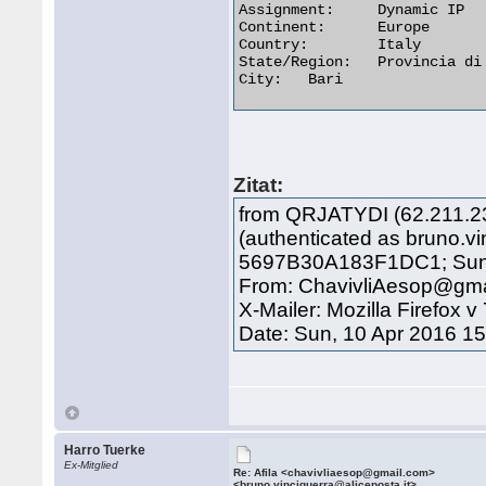
Assignment:	Dynamic IP

Continent:	Europe

Country:	Italy

State/Region:	Provincia di Bari

City:	Bari 

Zitat:
from QRJATYDI (62.211.235
(authenticated as bruno.vi
5697B30A183F1DC1; Sun,
From: ChavivliAesop@gma
X-Mailer: Mozilla Firefox v
Date: Sun, 10 Apr 2016 1
Harro Tuerke
Ex-Mitglied
Re: Afila <chavivliaesop@gmail.com>
<bruno.vinciguerra@aliceposta.it>