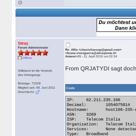
Stiray
Forum Administrator
Re: Afila <chavivliaesop@gmail.com>
<bruno.vinciguerra@aliceposta.it>
Antwort #1 -
11. April 2016 um 02:34
Offline
From QRJATYDI sagt doc
Stillstand ist die Vorstufe
des Untergangs
Beiträge: 71529
Mitglied seit: 09. Juni 2011
Code
Geschlecht:
IP:	62.211.235.166

Decimal:	1054075814

Hostname:	host166-235-dynamic.211-62-r.retail.telecomitalia.it

ASN:	3269

ISP:	Telecom Italia

Organization:	Telecom Italia

Services:	None detected

Type:	Broadband
