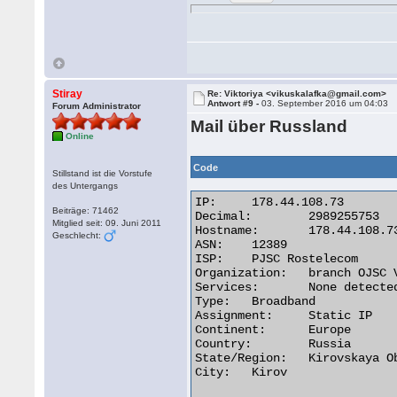
Stiray
Re: Viktoriya <vikuskalafka@gmail.com>
Antwort #9 -
03. September 2016 um 04:03
Forum Administrator
Mail über Russland
Online
Code
Stillstand ist die Vorstufe
des Untergangs
IP:	178.44.108.73

Beiträge: 71462
Decimal:	2989255753

Mitglied seit: 09. Juni 2011
Hostname:	178.44.108.73

Geschlecht:
ASN:	12389

ISP:	PJSC Rostelecom

Organization:	branch OJSC Volgatelecom in the Kirov region

Services:	None detected

Type:	Broadband

Assignment:	Static IP

Continent:	Europe

Country:	Russia

State/Region:	Kirovskaya Oblast'

City:	Kirov 
