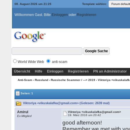
08. August 2026 um 21:25
Template wählen:
Willkommen Gast. Bitte
Einloggen
oder
Registrieren
World Wide Web
anti-scam
Übersicht
Hilfe
Einloggen
Registrieren
PN an Administrator
Anti-Scam
›
Russland
›
Russische Scammer / ---> 2019
› Viktoriya <vikuskala
Seiten: 1
Viktoriya <vikuskalafka@gmail.com> (Gelesen: 2639 mal)
Amirul
Viktoriya <vikuskalafka@gmail.com>
19. März 2016 um 20:42
Ex-Mitglied
good afternoon!
Remember we met with you 