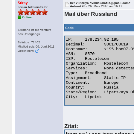
Stiray
Re: Viktoriya <vikuskalafka@gmail.com>
Antwort #3 -
26. März 2016 um 16:17
Forum Administrator
Mail über Russland
Online
Code
Stillstand ist die Vorstufe
des Untergangs
IP:	178.234.92.195

Beiträge: 71462
Decimal:	3001703619

Mitglied seit: 09. Juni 2011
Hostname:	x195.bbn07-092.lipetsk.ru

Geschlecht:
ASN:	8570

ISP:	Rostelecom

Organization:	Rostelecom

Services:	None detected

Type:	Broadband

Assignment:	Static IP

Continent:	Europe

Country:	Russia

State/Region:	Lipetskaya Oblast'

City:	Lipetsk 

Zitat: