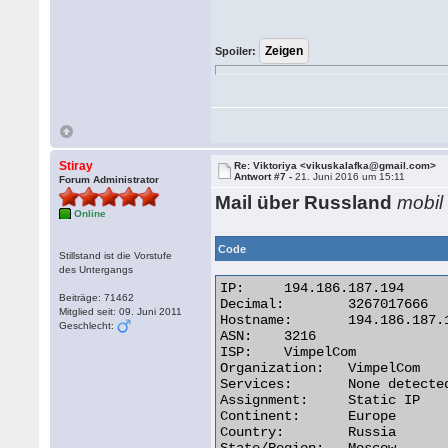
Spoiler:
Stiray
Re: Viktoriya <vikuskalafka@gmail.com>
Antwort #7 -
21. Juni 2016 um 15:11
Forum Administrator
Mail über Russland
mobil
Online
Code
Stillstand ist die Vorstufe
des Untergangs
IP:	194.186.187.194

Beiträge: 71462
Decimal:	3267017666

Mitglied seit: 09. Juni 2011
Hostname:	194.186.187.194

Geschlecht:
ASN:	3216

ISP:	VimpelCom

Organization:	VimpelCom

Services:	None detected

Assignment:	Static IP

Continent:	Europe

Country:	Russia
