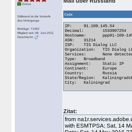
Mail über Russland
Online
Code
Stillstand ist die Vorstufe
des Untergangs
IP:	91.109.145.54

Beiträge: 71462
Decimal:	1533907254

Mitglied seit: 09. Juni 2011
Hostname:	ppp91-109-145-54.tis-dialog.ru

Geschlecht:
ASN:	31214

ISP:	TIS Dialog LLC

Organization:	TIS Dialog LLC

Services:	None detected

Type:	Broadband

Assignment:	Static IP

Continent:	Europe

Country:	Russia

State/Region:	Kaliningradskaya Oblast'

City:	Kaliningrad 

Zitat:
from na1r.services.adobe.c
with ESMTPSA; Sat, 14 M