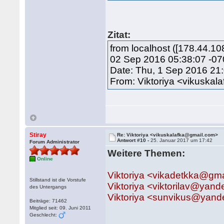
Zitat:
from localhost ([178.44.1
02 Sep 2016 05:38:07 -07
Date: Thu, 1 Sep 2016 21
From: Viktoriya <vikuska
Stiray
Re: Viktoriya <vikuskalafka@gmail.com>
Antwort #10 -
25. Januar 2017 um 17:42
Forum Administrator
Weitere Themen:
Online
Viktoriya <vikadetkka@gm
Stillstand ist die Vorstufe
Viktoriya <viktorilav@yan
des Untergangs
Viktoriya <sunvikus@yan
Beiträge: 71462
Mitglied seit: 09. Juni 2011
Geschlecht: