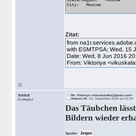
State/Region:	Moscow

City:	Moscow 

Zitat:
from na1r.services.adobe.
with ESMTPSA; Wed, 15 J
Date: Wed, 8 Jun 2016 20
From: Viktoriya <vikuska
Amirul
Re: Viktoriya <vikuskalafka@gmail.com>
Antwort #8 -
02. September 2016 um 22:19
Ex-Mitglied
Das Täubchen lässt 
Bildern wieder erha
Spoiler: