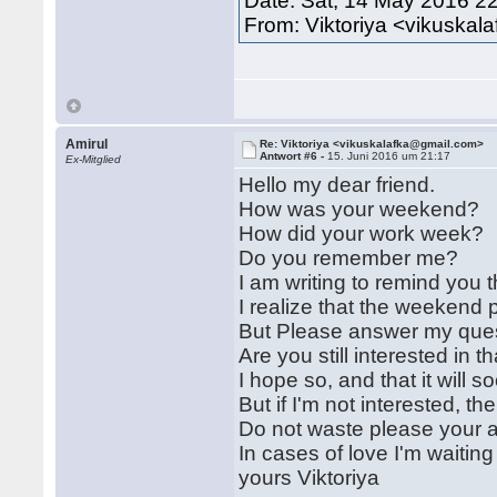
Date: Sat, 14 May 2016 2
From: Viktoriya <vikuska
Amirul
Re: Viktoriya <vikuskalafka@gmail.com>
Antwort #6 -
15. Juni 2016 um 21:17
Ex-Mitglied
Hello my dear friend.
How was your weekend?
How did your work week?
Do you remember me?
I am writing to remind you t
I realize that the weekend
But Please answer my ques
Are you still interested in t
I hope so, and that it will 
But if I'm not interested, t
Do not waste please your 
In cases of love I'm waitin
yours Viktoriya