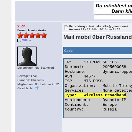
x5dr
Re: Viktoriya <vikuskalafka@gmail.com>
Antwort #1 -
19. März 2016 um 21:23
Forum Administrator
Mail mobil über Russland 
Offline
Code
IP:	178.141.58.186

Decimal:	2995600058

Die spinnen, die Scammer!
Hostname:	dynamic-pppoe-178-141-58-186.kirov.pv.mts.ru

ASN:	44677

Beiträge: 4741
Standort: Oberweis
ISP:	MTS PJSC

Mitglied seit: 05. Februar 2012
Organization:	Mobile Telesystems PJSC, Kirov branch

Geschlecht:
Type:	Wireless Broadband

Assignment:	Dynamic IP

Continent:	Europe

Country:	Russia 
