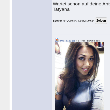
Wartet schon auf deine An
Tatyana
Spoiler
für
Quelltext Yandex Inline
:
IMG_3729.jpg
( 87 KB | Downloads )