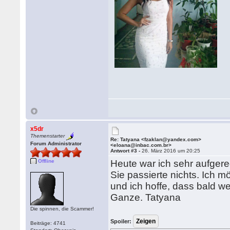
x5dr
Themenstarter
Re: Tatyana <fzaklan@yandex.com>
Forum Administrator
<eloana@inbac.com.br>
Antwort #3 -
26. März 2016 um 20:25
Offline
Heute war ich sehr aufgereg
Sie passierte nichts. Ich m
und ich hoffe, dass bald we
Ganze. Tatyana
Die spinnen, die Scammer!
Spoiler:
Beiträge: 4741