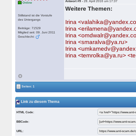
Antwort #9 -
28. April 2016 um 17:37
Online
Weitere Themen:
Stillstand ist die Vorstufe
des Untergangs
Irina <valahika@yandex.c
Irina <erilamena@yandex
Beiträge: 71529
Mitglied seit: 09. Juni 2011
Irina <omdwalr@yandex.c
Geschlecht:
Irina <smaralva@ya.ru>
Irina <umkamedv@yandex
Irina <temrolka@ya.ru> <
Seiten: 1
Link zu diesem Thema
HTML Code:
BBCode:
URL: