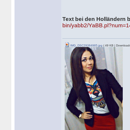
Text bei den Holländern b
bin/yabb2/YaBB.pl?num=
IMG_DSC29384985.jpg
( 49 KB | Downloads