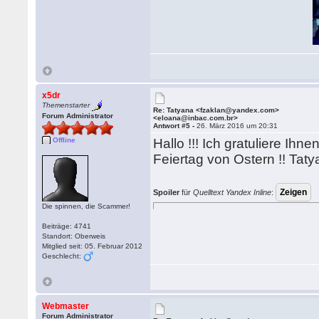
x5dr
Themenstarter
Re: Tatyana <fzaklan@yandex.com>
Forum Administrator
<eloana@inbac.com.br>
Antwort #5 -
26. März 2016 um 20:31
Offline
Hallo !!! Ich gratuliere Ihn
Feiertag von Ostern !! Tat
Spoiler
für
Quelltext Yandex Inline
:
Die spinnen, die Scammer!
Beiträge: 4741
Standort: Oberweis
Mitglied seit: 05. Februar 2012
Geschlecht:
Webmaster
Forum Administrator