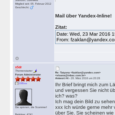
Standort: Oberweis
Mitglied seit: 05. Februar 2012
Geschlecht:
Mail über Yandex-Inline!
Zitat:
Date: Wed, 23 Mar 2016 
From: fzaklan@yandex.c
x5dr
Themenstarter
Re: Tatyana <fzaklan@yandex.com>
Forum Administrator
<eloana@inbac.com.br>
Antwort #4 -
26. März 2016 um 20:28
Offline
Ihr Brief bringt mich zum Lä
und vergessen Sie nicht ü
ich? was?
Ich mag dein Bild zu sehen,
xxx Ich würde gerne mehr v
Die spinnen, die Scammer!
über Sie. Sie scheinen wie 
Beiträge: 4741