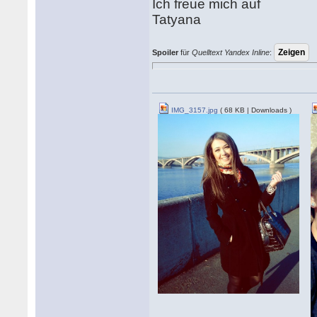
Ich freue mich auf
Tatyana
Spoiler
für
Quelltext Yandex Inline
:
IMG_3157.jpg
( 68 KB | Downloads )