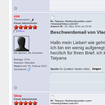
x5dr
Themenstarter
Re: Tatyana <fzaklan@yandex.com>
Forum Administrator
<eloana@inbac.com.br>
Antwort #8 -
29. März 2016 um 16:06
Offline
Beschwerdemail von Vla
Hallo mein Lieber! wie geht
Ich bin ein wenig aufgeregt
herzlich für Ihren Brief. ic
Die spinnen, die Scammer!
Tatyana
Beiträge: 4741
Standort: Oberweis
Mitglied seit: 05. Februar 2012
Spoiler
für
Quelltext Yandex Inline
:
Geschlecht:
Stiray
Forum Administrator
Re: Tatyana <fzaklan@yandex.com>
<eloana@inbac.com.br>