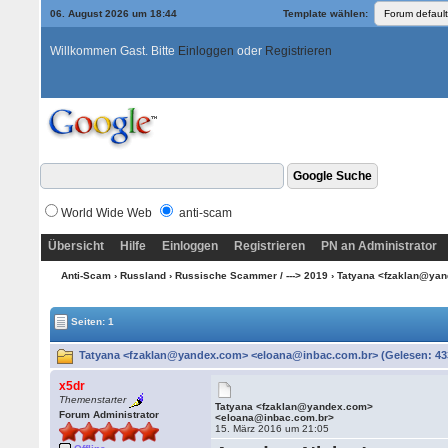
06. August 2026 um 18:44
Template wählen:
Willkommen Gast. Bitte
Einloggen
oder
Registrieren
World Wide Web
anti-scam
Übersicht
Hilfe
Einloggen
Registrieren
PN an Administrator
Anti-Scam
›
Russland
›
Russische Scammer / ---> 2019
› Tatyana <fzaklan@ya
Seiten: 1
Tatyana <fzaklan@yandex.com> <eloana@inbac.com.br> (Gelesen: 43
x5dr
Themenstarter
Tatyana <fzaklan@yandex.com>
Forum Administrator
<eloana@inbac.com.br>
15. März 2016 um 21:05