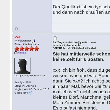
Der Quelltext ist ein typis
und dann nach draußen an d
x5dr
Themenstarter
Re: Tatyana <fzaklan@yandex.com>
Forum Administrator
<eloana@inbac.com.br>
Antwort #2 -
26. März 2016 um 20:22
Offline
Sie hat mittlerweile scho
keine Zeit für´s posten.
xxx Ich bin froh, dass du g
wissen, was und wie. Aber 
Die spinnen, die Scammer!
dann Sie xxx? Ich richtig s
Beiträge: 4741
ein paar Mal, bevor Sie zu
Standort: Oberweis
Mitglied seit: 05. Februar 2012
xxx Ich wei? nicht, wo ich a
Geschlecht:
kleines Dorf. Manchmal geh
Mein Zimmer. Ein kleines D
Es gibt fast niemand.