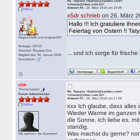
Re: Tatyana <fzaklan@yandex.com>
<eloana@inbac.com.br>
Antwort #6 -
26. März 2016 um 20:46
Offline
x5dr schrieb
on 26. März 2
Hallo !!! Ich gratuliere Ih
Feiertag von Ostern !! Tat
Abgeschlafft und ausgepufft!!
Beiträge: 28723
Standort: Йошкар-Ола
... und ich sorge für frisch
Mitglied seit: 06. Januar 2008
Geschlecht:
Homepage
Skype/VoIP
x5dr
Themenstarter
Re: Tatyana <fzaklan@yandex.com>
Forum Administrator
<eloana@inbac.com.br>
Antwort #7 -
28. März 2016 um 17:09
Offline
xxx Ich glaube, dass alles 
Wieder Warme im ganzen Kor
die Sonne. Ich liebe es, mi
standig.
Was machst du gerne? norm
Die spinnen, die Scammer!