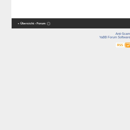
« Übersicht
‹ Forum
Anti-Scam
YaBB Forum Softwar