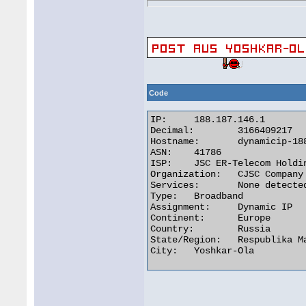
Code
IP:	188.187.146.1

Decimal:	3166409217

Hostname:	dynamicip-188-187-146-1.pppoe.yola.ertelecom.ru

ASN:	41786

ISP:	JSC ER-Telecom Holding

Organization:	CJSC Company ER-Telecom Yoshkar-Ola

Services:	None detected

Type:	Broadband

Assignment:	Dynamic IP

Continent:	Europe

Country:	Russia

State/Region:	Respublika Mariy-El

City:	Yoshkar-Ola 
