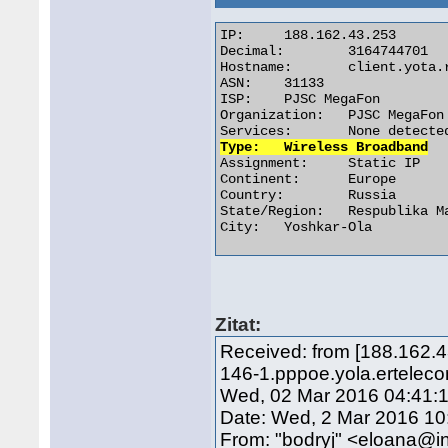
IP:	188.162.43.253

Decimal:	3164744701

Hostname:	client.yota.ru

ASN:	31133

ISP:	PJSC MegaFon

Organization:	PJSC MegaFon

Type:	Wireless Broadband

Assignment:	Static IP

Continent:	Europe

Country:	Russia

State/Region:	Respublika Mariy-El

City:	Yoshkar-Ola 

Zitat:
Received: from [188.162.
146-1.pppoe.yola.erteleco
Wed, 02 Mar 2016 04:41:
Date: Wed, 2 Mar 2016 10
From: "bodryj" <eloana@i