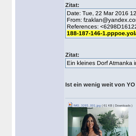
Zitat:
Date: Tue, 22 Mar 2016 1
From: fzaklan@yandex.c
References: <6298D161
188-187-146-1.pppoe.yol
Zitat:
Ein kleines Dorf Atmanka 
Ist ein wenig weit von YO
IMG_3265_001.jpg
( 61 KB | Downloads )