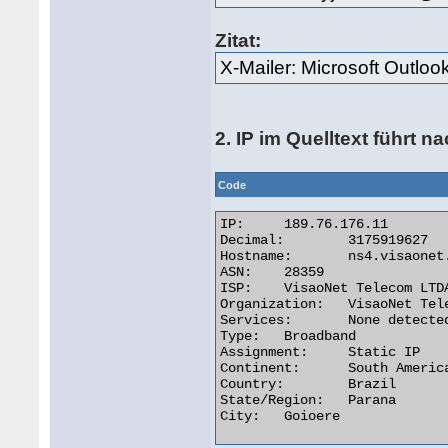
Zitat:
X-Mailer: Microsoft Outlo
2. IP im Quelltext führt na
Code
IP:	189.76.176.11

Decimal:	3175919627

Hostname:	ns4.visaonet.com.br

ASN:	28359

ISP:	VisaoNet Telecom LTDA

Organization:	VisaoNet Telecom LTDA

Services:	None detected

Type:	Broadband

Assignment:	Static IP

Continent:	South America

Country:	Brazil

State/Region:	Parana

City:	Goioere 
