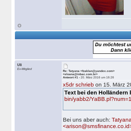
Uli
Ex-Mitglied
Re: Tatyana <fzaklan@yandex.com>
<eloana@inbac.com.br>
Antwort #1 -
20. März 2016 um 16:26
x5dr schrieb
on 15. März 2
Text bei den Holländern 
bin/yabb2/YaBB.pl?num=
Bei uns aber auch:
Tatyan
<arison@smsfinance.co.id