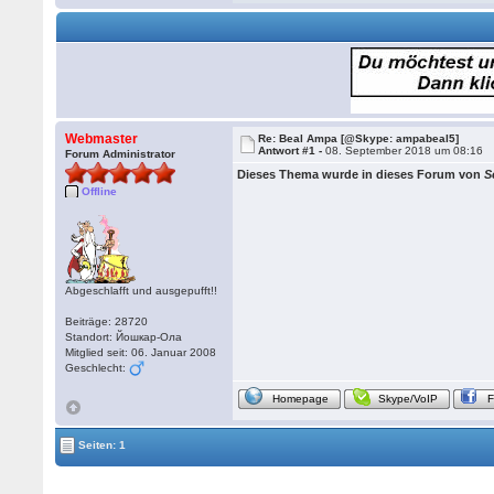
Webmaster
Re: Beal Ampa [@Skype: ampabeal5]
Antwort #1 -
08. September 2018 um 08:16
Forum Administrator
Dieses Thema wurde in dieses Forum von
S
Offline
Abgeschlafft und ausgepufft!!
Beiträge: 28720
Standort: Йошкар-Ола
Mitglied seit: 06. Januar 2008
Geschlecht:
Homepage
Skype/VoIP
Seiten: 1