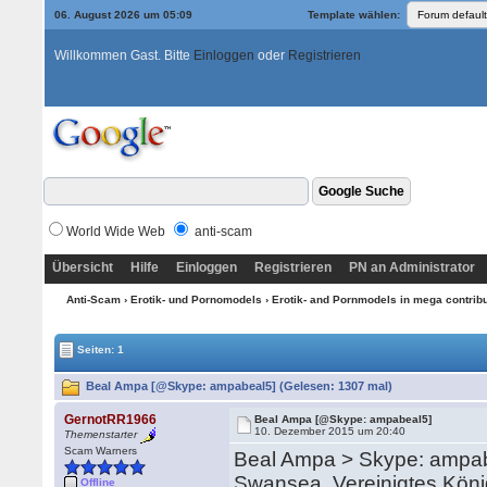
06. August 2026 um 05:09
Template wählen:
Willkommen Gast. Bitte
Einloggen
oder
Registrieren
World Wide Web
anti-scam
Übersicht
Hilfe
Einloggen
Registrieren
PN an Administrator
Anti-Scam
›
Erotik- und Pornomodels
›
Erotik- and Pornmodels in mega contrib
Seiten: 1
Beal Ampa [@Skype: ampabeal5] (Gelesen: 1307 mal)
GernotRR1966
Beal Ampa [@Skype: ampabeal5]
10. Dezember 2015 um 20:40
Themenstarter
Scam Warners
Beal Ampa > Skype: ampa
Swansea, Vereinigtes Köni
Offline