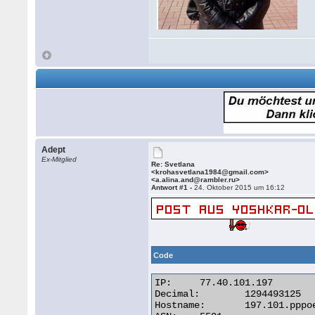
Adept
Ex-Mitglied
Re: Svetlana
<krohasvetlana1984@gmail.com>
<a.alina.and@rambler.ru>
Antwort #1 -
24. Oktober 2015 um 16:12
Code
IP:	77.40.101.197

Decimal:	1294493125

Hostname:	197.101.pppoe.mari-el.ru
