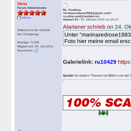
Stiray
Forum Administrator
Re: Svetlana
<krohasvetlana1984@gmail.com>
<a.alina.and@rambler.ru>
Offline
Antwort #3 -
24. Oktober 2015 um 20:47
Atarianer schrieb
on 24. Ok
Stillstand ist die Vorstufe
Unter "marinaredrose1983@
des Untergangs
Foto hier meine email ers
Beiträge: 71369
Mitglied seit: 09. Juni 2011
Geschlecht:
Galerielink:
ru10429
http
Spoiler
für
weitere Themen mit Bildern von de