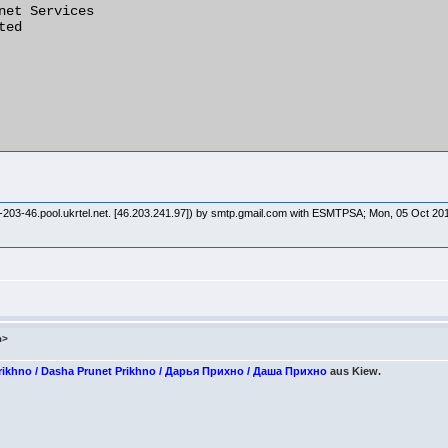
1-203-46.pool.ukrtel.net. [46.203.241.97]) by smtp.gmail.com with ESMTPSA; Mon, 05 Oct 2
m>
rikhno / Dasha Prunet Prikhno / Дарья Прихно / Даша Прихно
aus Kiew.