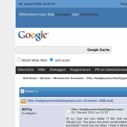
06. August 2026 um 22:12
Temp
Willkommen Gast. Bitte
Einloggen
oder
Registrieren
World Wide Web
anti-scam
Übersicht
Hilfe
Einloggen
Registrieren
PN an Administrato
Anti-Scam
›
Ukraine
›
Ukrainische Scammer
› Vika <badgleymischka0@gm
Seiten: 1
Vika <badgleymischka0@gmail.com> (Gelesen: 1096 mal)
MrPay
Vika <badgleymischka0@gmail.com>
05. Oktober 2015 um 23:25
Ex-Mitglied
Hi xx, how are you today !? My real name
Vikulya:)))) You gave me yours email address
promised I send you my letter, I think it will