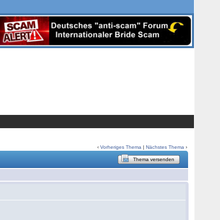
‹
Vorheriges Thema
|
Nächstes Thema
›
Thema versenden