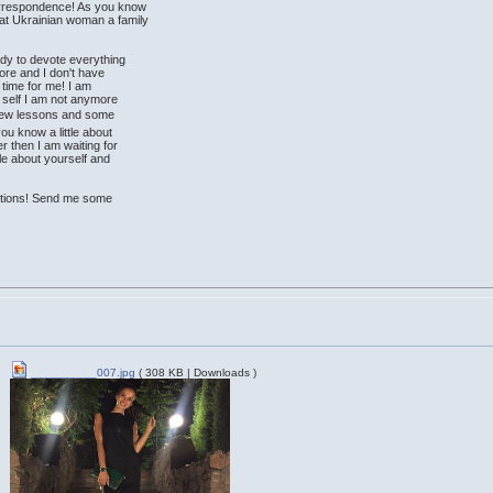
correspondence! As you know
hat Ukrainian woman a family
ady to devote everything
ore and I don't have
ht time for me! I am
y self I am not anymore
few lessons and some
you know a little about
r then I am waiting for
ttle about yourself and
stions! Send me some
__________007.jpg
( 308 KB | Downloads )