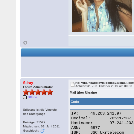
Stiray
Re: Vika <badgleymischka0@gmail.co
Antwort #1 -
06. Oktober 2015 um 00:36
Forum Administrator
Mail über Ukraine
Offline
Code
Stillstand ist die Vorstufe
IP:	46.203.241.97

des Untergangs
Decimal:	785117537

Beiträge: 71529
Hostname:	97-241-203-46.pool.ukrtel.net

Mitglied seit: 09. Juni 2011
ASN:	6877

Geschlecht:
ISP:	JSC Ukrtelecom
