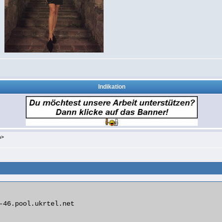
Indikation
m>