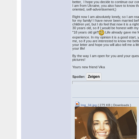
better, I hope you decide to continue our 
I am from Ukraine, you also have to know t
oriented, self-advertisement;)
Right now I am absolutely lonely, so I am re
for my family! I have never been married bef
children yet, but I do feel that now it is a rig
30 years old, so if I would be honest with m
"18 years old girl"
Life already gave me 
experience. In my opinion it is a good start, 
me, so if you are interested to know me bette
your letter and hope you will also tell me a li
your life!
By the way I am open for you and your que
pictures!
Yours new friend Vika
Spoiler:
Img_34.jpg
( 275 KB | Downloads )