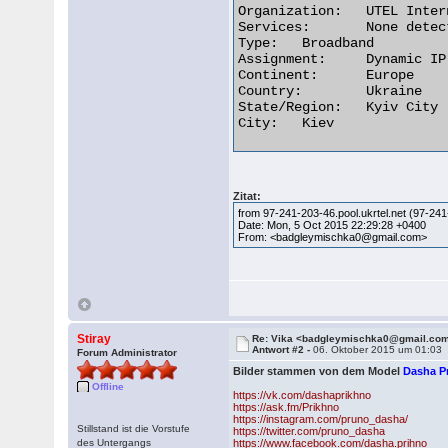
Organization:	UTEL Internet Services

Services:	None detected

Type:	Broadband

Assignment:	Dynamic IP

Continent:	Europe

Country:	Ukraine

State/Region:	Kyiv City

City:	Kiev 

Zitat:
from 97-241-203-46.pool.ukrtel.net (97-24
Date: Mon, 5 Oct 2015 22:29:28 +0400
From: <badgleymischka0@gmail.com>
Stiray
Re: Vika <badgleymischka0@gmail.co
Antwort #2 -
06. Oktober 2015 um 01:03
Forum Administrator
Bilder stammen von dem Model
Dasha P
Offline
https://vk.com/dashaprikhno
https://ask.fm/Prikhno
https://instagram.com/pruno_dasha/
Stillstand ist die Vorstufe
https://twitter.com/pruno_dasha
des Untergangs
https://www.facebook.com/dasha.prihno