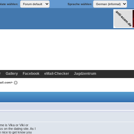
late wählen:
Sprache wählen:
r
Gallery
Facebook
eMail-Checker
Jagdzentrum
ail.com>
 is Vika or Viki or
 on the dating site. As I
 be nice to get know you