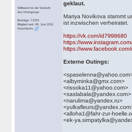
geklaut.
Stillstand ist die Vorstufe
des Untergangs
Mariya Novikova stammt urs
Beiträge: 71501
ist inzwischen verheiratet.
Mitglied seit: 09. Juni 2011
Geschlecht:
https://vk.com/id7998680
https://www.instagram.co
https://www.facebook.com/
Externe Outings:
<spaselenna@yahoo.com
<albyminka@gmx.com>
<rissoka11@yahoo.com>
<saslabala@yandex.com
<narulima@yandex.ru>
<yulkafleurs@yandex.co
<alloha1@fahr-zur-hoelle.
<ek-ya.simpatylka@yande