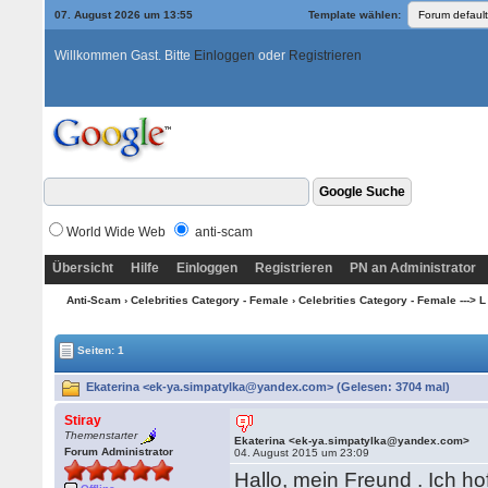
07. August 2026 um 13:55
Template wählen:
Willkommen Gast. Bitte
Einloggen
oder
Registrieren
World Wide Web
anti-scam
Übersicht
Hilfe
Einloggen
Registrieren
PN an Administrator
Anti-Scam
›
Celebrities Category - Female
›
Celebrities Category - Female ---> L
Seiten: 1
Ekaterina <ek-ya.simpatylka@yandex.com> (Gelesen: 3704 mal)
Stiray
Themenstarter
Ekaterina <ek-ya.simpatylka@yandex.com>
Forum Administrator
04. August 2015 um 23:09
Hallo, mein Freund . Ich ho