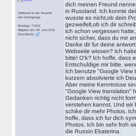
Offline
dich meinen Freund nenne?
in Russland. Ich konnte de
Stillstand ist die Vorstufe
wusste es nicht,ob dein Prof
des Untergangs
gezweifelt,ob ich dir schre
Beiträge: 71501
ich schon vergessen hatte,
Mitglied seit: 09. Juni 2011
Geschlecht:
nicht sicher, dass du mir an
Danke dir fur deine antwort
Webseite wissen? Ich habe
bitte! O'k? Ich hoffe, dass e
Entschuldige mir bitte, we
Ich benutze "Google View 
kurzem absolvierte ich De
Aber meine Kenntnisse sind
"Google View translation" h
Gedanken richtig nicht for
verstehen kannst. Und wir
schike dir mehr Photos. Ich
hoffe, dass ich fur dich sym
Photos. Ich bin sehr froh s
die Russin Ekaterina.