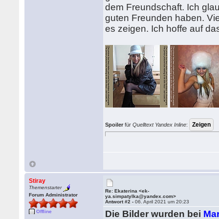
dem Freundschaft. Ich glaub
guten Freunden haben. Viel
es zeigen. Ich hoffe auf da
Spoiler
für
Quelltext Yandex Inline
:
Stiray
Themenstarter
Re: Ekaterina <ek-
Forum Administrator
ya.simpatylka@yandex.com>
Antwort #2 -
06. April 2021 um 20:23
Offline
Die Bilder wurden bei
Mar