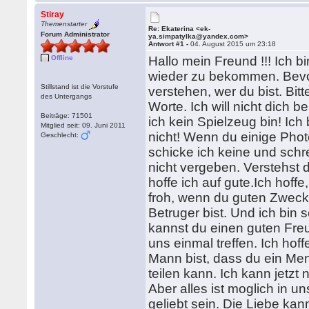
Stiray
Themenstarter
Re: Ekaterina <ek-
Forum Administrator
ya.simpatylka@yandex.com>
Antwort #1 -
04. August 2015 um 23:18
Offline
Hallo mein Freund !!! Ich bi
wieder zu bekommen. Bevor 
Stillstand ist die Vorstufe
verstehen, wer du bist. Bit
des Untergangs
Worte. Ich will nicht dich be
Beiträge: 71501
ich kein Spielzeug bin! Ich b
Mitglied seit: 09. Juni 2011
nicht! Wenn du einige Phot
Geschlecht:
schicke ich keine und schre
nicht vergeben. Verstehst d
hoffe ich auf gute.Ich hoffe
froh, wenn du guten Zweck 
Betruger bist. Und ich bin se
kannst du einen guten Freu
uns einmal treffen. Ich hof
Mann bist, dass du ein M
teilen kann. Ich kann jetzt
Aber alles ist moglich in u
geliebt sein. Die Liebe kan