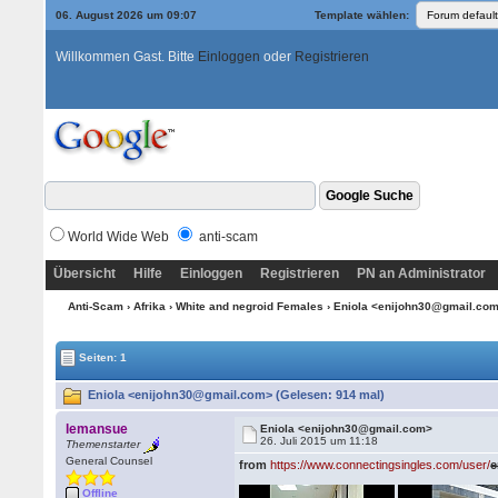
06. August 2026 um 09:07
Template wählen:
Willkommen Gast. Bitte
Einloggen
oder
Registrieren
World Wide Web
anti-scam
Übersicht
Hilfe
Einloggen
Registrieren
PN an Administrator
Anti-Scam
›
Afrika
›
White and negroid Females
› Eniola <enijohn30@gmail.co
Seiten: 1
Eniola <enijohn30@gmail.com> (Gelesen: 914 mal)
lemansue
Eniola <enijohn30@gmail.com>
26. Juli 2015 um 11:18
Themenstarter
General Counsel
from
https://www.connectingsingles.com/user/
e
Offline