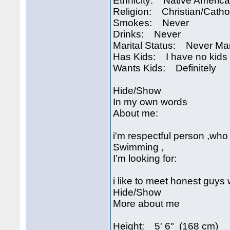
Ethnicity: Native Americ
Religion: Christian/Catho
Smokes: Never
Drinks: Never
Marital Status: Never Ma
Has Kids: I have no kids
Wants Kids: Definitely
Hide/Show
In my own words
About me:
i'm respectful person ,who 
Swimming ,
I’m looking for:
i like to meet honest guy
Hide/Show
More about me
Height: 5' 6" (168 cm)