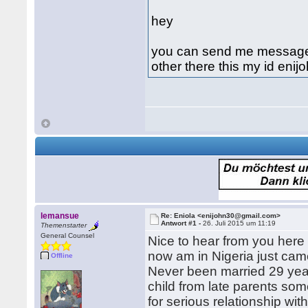
hey
you can send me message 
other there this my id eni
lemansue
Re: Eniola <enijohn30@gmail.com>
Antwort #1 -
26. Juli 2015 um 11:19
Themenstarter
General Counsel
Nice to hear from you here
now am in Nigeria just cam
Offline
Never been married 29 years
child from late parents som
for serious relationship w