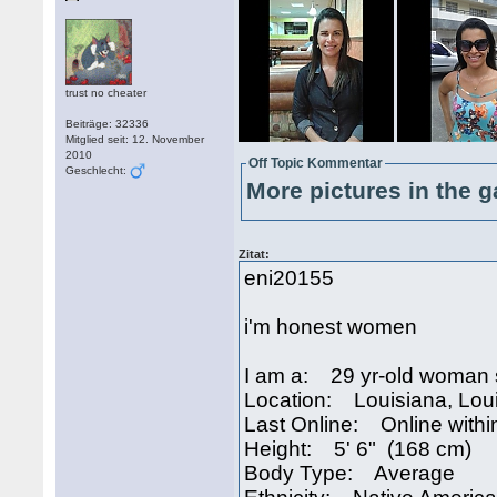
trust no cheater
Beiträge: 32336
Mitglied seit: 12. November
2010
Off Topic Kommentar
Geschlecht:
More pictures in the g
Zitat:
eni20155
i'm honest women
I am a: 29 yr-old woman 
Location: Louisiana, Lou
Last Online: Online withi
Height: 5' 6" (168 cm)
Body Type: Average