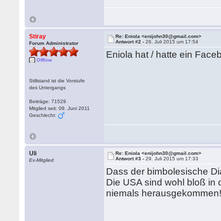
Stiray
Re: Eniola <enijohn30@gmail.com>
Antwort #2 -
26. Juli 2015 um 17:54
Forum Administrator
Eniola hat / hatte ein Face
Offline
Stillstand ist die Vorstufe
des Untergangs
Beiträge: 71529
Mitglied seit: 09. Juni 2011
Geschlecht:
Uli
Re: Eniola <enijohn30@gmail.com>
Antwort #3 -
29. Juli 2015 um 17:33
Ex-Mitglied
Dass der bimbolesische Di
Die USA sind wohl bloß in d
niemals herausgekommen