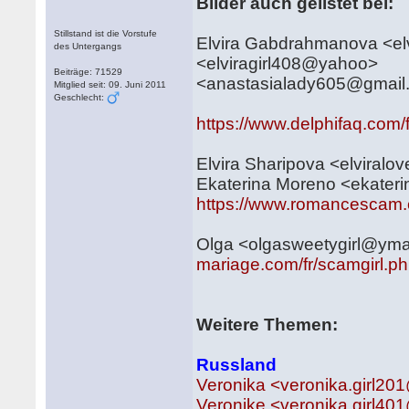
Bilder auch gelistet bei:
Stillstand ist die Vorstufe
Elvira Gabdrahmanova <e
des Untergangs
<elviragirl408@yahoo>
Beiträge: 71529
<anastasialady605@gmail
Mitglied seit: 09. Juni 2011
Geschlecht:
https://www.delphifaq.com
Elvira Sharipova <elvira
Ekaterina Moreno <ekater
https://www.romancescam.
Olga <olgasweetygirl@ym
mariage.com/fr/scamgirl.p
Weitere Themen:
Russland
Veronika <veronika.girl2
Veronike <veronika.girl4