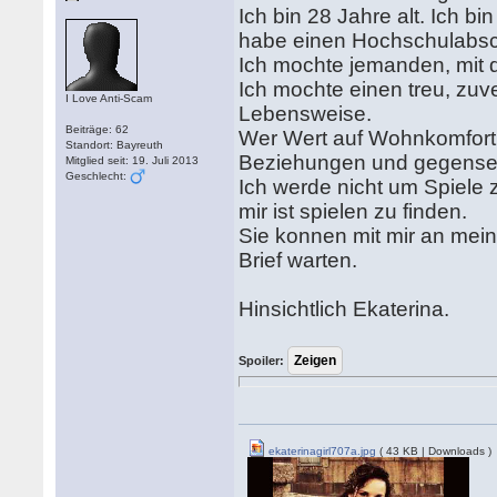
Ich bin 28 Jahre alt. Ich b
habe einen Hochschulabsc
Ich mochte jemanden, mit 
Ich mochte einen treu, zuve
I Love Anti-Scam
Lebensweise.
Beiträge: 62
Wer Wert auf Wohnkomfort 
Standort: Bayreuth
Beziehungen und gegenseiti
Mitglied seit: 19. Juli 2013
Geschlecht:
Ich werde nicht um Spiele z
mir ist spielen zu finden.
Sie konnen mit mir an mein
Brief warten.
Hinsichtlich Ekaterina.
Spoiler:
ekaterinagirl707a.jpg
( 43 KB | Downloads )