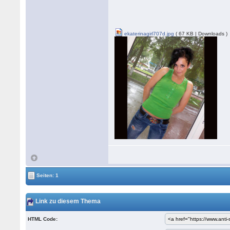
ekaterinagirl707d.jpg
( 67 KB | Downloads )
Seiten: 1
Link zu diesem Thema
HTML Code: