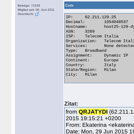
Code
Beiträge: 71529
Mitglied seit: 09. Juni 2011
Geschlecht:
IP:	62.211.129.25

Decimal:	1054048537

Hostname:	host25-129-dynamic.211-62-r.retail.telecomitalia.it

ASN:	3269

ISP:	Telecom Italia

Organization:	Telecom Italia

Services:	None detected

Type:	Broadband

Assignment:	Dynamic IP

Continent:	Europe

Country:	Italy

State/Region:	Milan

City:	Milan 

Zitat:
from
QRJATYDI
(62.211.12
2015 19:15:21 +0200
From: Ekaterina <ekater
Date: Mon, 29 Jun 2015 1