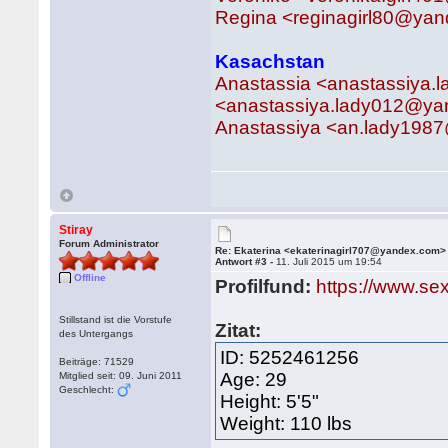
Regina <reginagirl80@ya
Kasachstan
Anastassia <anastassiya
<anastassiya.lady012@yan
Anastassiya <an.lady198
Stiray
Forum Administrator
Re: Ekaterina <ekaterinagirl707@yandex.com>
Antwort #3 -
11. Juli 2015 um 19:54
Offline
Profilfund:
https://www.sex
Stillstand ist die Vorstufe
Zitat:
des Untergangs
ID: 5252461256
Beiträge: 71529
Age: 29
Mitglied seit: 09. Juni 2011
Geschlecht:
Height: 5'5"
Weight: 110 lbs