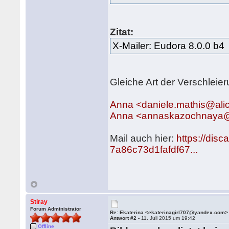
Zitat:
X-Mailer: Eudora 8.0.0 b4
Gleiche Art der Verschleier
Anna <daniele.mathis@ali
Anna <annaskazochnaya@g
Mail auch hier:
https://dis
7a86c73d1fafdf67...
Stiray
Forum Administrator
Re: Ekaterina <ekaterinagirl707@yandex.com>
Antwort #2 -
11. Juli 2015 um 19:42
Offline