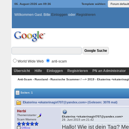
06. August 2026 um 09:36
Template wählen:
Willkommen Gast. Bitte
Einloggen
oder
Registrieren
World Wide Web
anti-scam
Übersicht
Hilfe
Einloggen
Registrieren
PN an Administrator
Anti-Scam
›
Russland
›
Russische Scammer / ---> 2019
› Ekaterina <ekaterina
Seiten: 1
Ekaterina <ekaterinagirl707@yandex.com> (Gelesen: 3078 mal)
Herbi
Themenstarter
Ekaterina <ekaterinagirl707@yandex.com>
Scam Warners
29. Juni 2015 um 21:42
Hallo! Wie ist dein Tag? Me
Offline