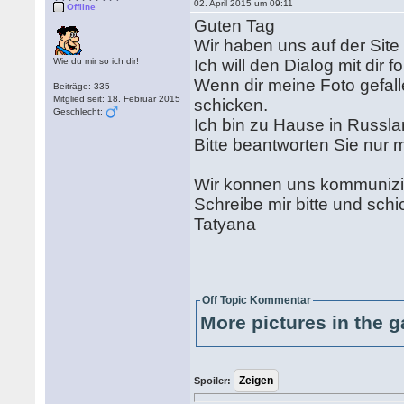
02. April 2015 um 09:11
Offline
Guten Tag
Wir haben uns auf der Sit
Wie du mir so ich dir!
Ich will den Dialog mit dir 
Wenn dir meine Foto gefal
Beiträge: 335
Mitglied seit: 18. Februar 2015
schicken.
Geschlecht:
Ich bin zu Hause in Russlan
Bitte beantworten Sie nur
Wir konnen uns kommunizie
Schreibe mir bitte und schic
Tatyana
Off Topic Kommentar
More pictures in the g
Spoiler: