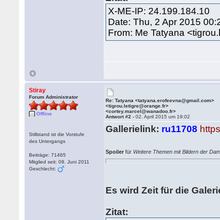
X-ME-IP: 24.199.184.10
Date: Thu, 2 Apr 2015 00
From: Me Tatyana <tigrou.
Stiray
Forum Administrator
Re: Tatyana <tatyana.erofeevna@gmail.com>
<tigrou.letigre@orange.fr>
<cortey.marcel@wanadoo.fr>
Offline
Antwort #2 -
02. April 2015 um 19:02
Gallerielink:
ru11708
http
Stillstand ist die Vorstufe
des Untergangs
Spoiler
für
Weitere Themen mit Bildern der Da
Beiträge: 71465
Mitglied seit: 09. Juni 2011
Geschlecht:
Es wird Zeit für die Galer
Zitat: