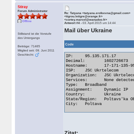
Stiray
Forum Administrator
Re: Tatyana <tatyana.erofeevna@gmail.com>
<tigrou.letigre@orange.fr>
<cortey.marcel@wanadoo.fr>
Offline
Antwort #4 -
03. April 2015 um 14:44
Mail über Ukraine
Stillstand ist die Vorstufe
des Untergangs
Code
Beiträge: 71465
Mitglied seit: 09. Juni 2011
Geschlecht:
IP:	95.135.171.17

Decimal:	1602726673

Hostname:	17-171-135-95.pool.ukrtel.net

ISP:	JSC Ukrtelecom

Organization:	JSC Ukrtelecom

Services:	None detected

Type:	Broadband

Assignment:	Dynamic IP

Country:	Ukraine

State/Region:	Poltavs'ka Oblast'

City:	Poltava 

Zitat: