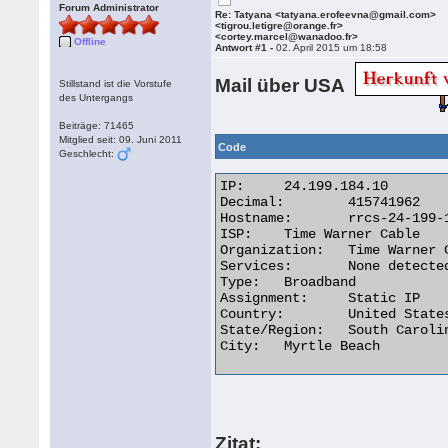
Forum Administrator
Re: Tatyana <tatyana.erofeevna@gmail.com>
<tigrou.letigre@orange.fr>
<cortey.marcel@wanadoo.fr>
Offline
Antwort #1 -
02. April 2015 um 18:58
Mail über USA
Stillstand ist die Vorstufe
des Untergangs
Beiträge: 71465
Mitglied seit: 09. Juni 2011
Code
Geschlecht:
IP:	24.199.184.10

Decimal:	415741962

Hostname:	rrcs-24-199-184-10.midsouth.biz.rr.com

ISP:	Time Warner Cable

Organization:	Time Warner Cable

Services:	None detected

Type:	Broadband

Assignment:	Static IP

Country:	United States

State/Region:	South Carolina

City:	Myrtle Beach 

Zitat: