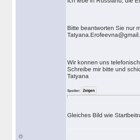
Ich lebe in Russland, die E
Bitte beantworten Sie nur 
Tatyana.Erofeevna@gmail
Wir konnen uns telefonisch.
Schreibe mir bitte und schic
Tatyana
Spoiler:
Gleiches Bild wie Startbeit