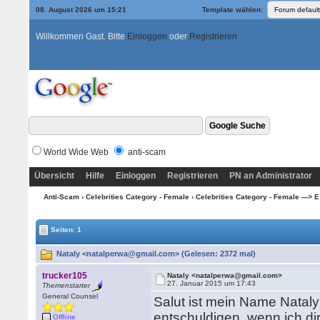
08. August 2026 um 15:21
Template wählen:
Willkommen Gast. Bitte
Einloggen
oder
Registrieren
World Wide Web
anti-scam
Übersicht
Hilfe
Einloggen
Registrieren
PN an Administrator
Anti-Scam
›
Celebrities Category - Female
›
Celebrities Category - Female ---> E 
Seiten: 1
Nataly <natalperwa@gmail.com> (Gelesen: 2372 mal)
trucker105
Nataly <natalperwa@gmail.com>
27. Januar 2015 um 17:43
Themenstarter
General Counsel
Salut ist mein Name Nataly
entschuldigen, wenn ich di
Offline