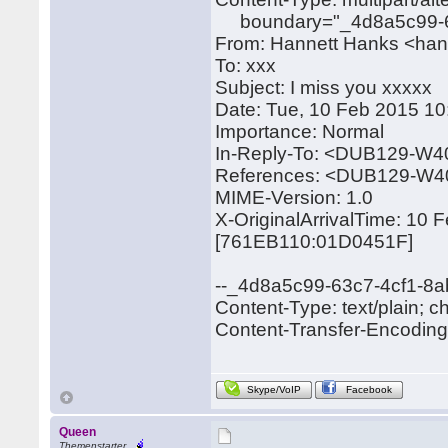
boundary="_4d8a5c99-63
From: Hannett Hanks <ha
To: xxx
Subject: I miss you xxxxx
Date: Tue, 10 Feb 2015 1
Importance: Normal
In-Reply-To: <DUB129-
References: <DUB129-W
MIME-Version: 1.0
X-OriginalArrivalTime: 10
[761EB110:01D0451F]
--_4d8a5c99-63c7-4cf1-8a
Content-Type: text/plain; c
Content-Transfer-Encoding: 
Skype/VoIP
Facebook
Queen
Themenstarter