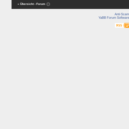
« Übersicht
‹ Forum
Anti-Scam
YaBB Forum Softwar