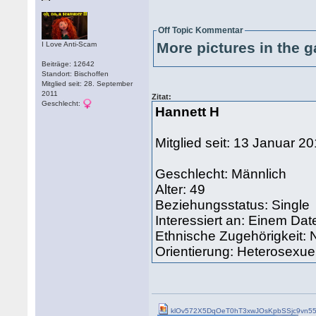
Off Topic Kommentar
More pictures in the g
I Love Anti-Scam
Beiträge: 12642
Standort: Bischoffen
Mitglied seit: 28. September
2011
Zitat:
Geschlecht:
Hannett H
Mitglied seit: 13 Januar 
Geschlecht: Männlich
Alter: 49
Beziehungsstatus: Singl
Interessiert an: Einem Da
Ethnische Zugehörigkeit:
Orientierung: Heterosexuel
klOv572X5DqOeT0hT3xwJOsKpbSSjc9vn55