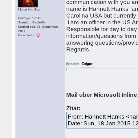
communication with you and
name is Hannett Hanks and
I Love Anti-Scam
Carolina USA but currently
Beiträge: 12642
.i am an officer in the US A
Standort: Bischoffen
Mitglied seit: 28. September
Responsible for day to day 
2011
information/questions from 
Geschlecht:
answering questions/providi
Regards
Spoiler:
Mail über Microsoft Inline
Zitat:
From: Hannett Hanks <ha
Date: Sun, 18 Jan 2015 1