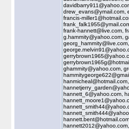
davidbarry911@yahoo.com
drew_evans@ymail.com, 
francis-miller1@hotmail.c
frank_falk1955@ymail.co
frank-hannett@live.com, 
g.hammity@yahoo.com, g
georg_hammity@live.com,
george.melvin91@yahoo.
gerrybrown1965@yahoo.c
gerrybrown1965g@hotmai
ghammity@yahoo.com, g
hammitygeorge622@gmail
hanmicheal@hotmail.com,
hannetjerry_garden@yah
hannett_6@yahoo.com, h
hannett_moore1@yahoo.c
hannett_smith44@yahoo.c
hannett_smith444@yahoo.
hannett.bent@hotmail.com
hannett2012@yahoo.com,