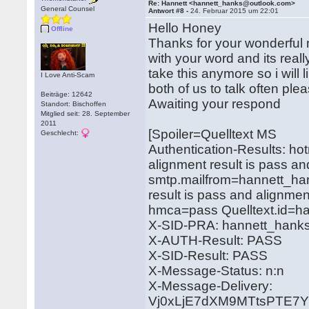
Re: Hannett <hannett_hanks@outlook.com>
General Counsel
Antwort #8 -
24. Februar 2015 um 22:01
Hello Honey
Offline
Thanks for your wonderful
with your word and its reall
take this anymore so i will 
I Love Anti-Scam
both of us to talk often ple
Beiträge: 12642
Awaiting your respond
Standort: Bischoffen
Mitglied seit: 28. September
2011
[Spoiler=Quelltext MS
Geschlecht:
Authentication-Results: hot
alignment result is pass a
smtp.mailfrom=hannett_han
result is pass and alignmen
hmca=pass Quelltext.id=
X-SID-PRA: hannett_hank
X-AUTH-Result: PASS
X-SID-Result: PASS
X-Message-Status: n:n
X-Message-Delivery:
Vj0xLjE7dXM9MTtsPTE