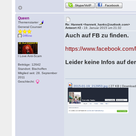
Skype/VoIP
Facebook
Queen
Themenstarter
Re: Hannett <hannett_hanks@outlook.com>
General Counsel
Antwort #2 -
19. Januar 2015 um 21:32
Auch auf FB zu finden.
Offline
https://www.facebook.com
I Love Anti-Scam
Leider keine Infos auf der
Beiträge: 12642
Standort: Bischoffen
Mitglied seit: 28. September
2011
Geschlecht:
2015-01-19_212953.jpg
( 27 KB | Download