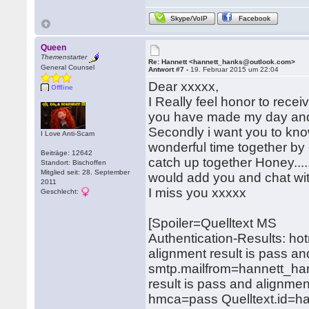
Skype/VoIP
Facebook
Queen
Themenstarter
Re: Hannett <hannett_hanks@outlook.com>
General Counsel
Antwort #7 -
19. Februar 2015 um 22:04
Dear xxxxx,
Offline
I Really feel honor to rece
you have made my day and
Secondly i want you to kno
I Love Anti-Scam
wonderful time together by
Beiträge: 12642
catch up together Honey..
Standort: Bischoffen
Mitglied seit: 28. September
would add you and chat wi
2011
I miss you xxxxx
Geschlecht:
[Spoiler=Quelltext MS
Authentication-Results: hot
alignment result is pass a
smtp.mailfrom=hannett_han
result is pass and alignmen
hmca=pass Quelltext.id=