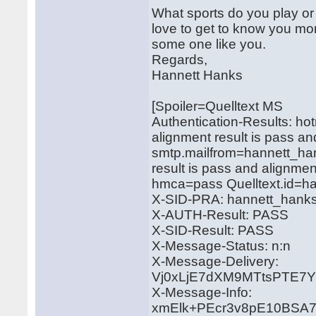
What sports do you play or 
love to get to know you mor
some one like you.
Regards,
Hannett Hanks
[Spoiler=Quelltext MS
Authentication-Results: hot
alignment result is pass a
smtp.mailfrom=hannett_han
result is pass and alignmen
hmca=pass Quelltext.id=
X-SID-PRA: hannett_hank
X-AUTH-Result: PASS
X-SID-Result: PASS
X-Message-Status: n:n
X-Message-Delivery:
Vj0xLjE7dXM9MTtsPTE
X-Message-Info:
xmElk+PEcr3v8pE10BSA