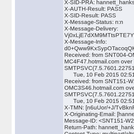
X-SID-PRA: hannett_hank
X-AUTH-Result: PASS
X-SID-Result: PASS
X-Message-Status: n:n
X-Message-Delivery:
Vj0xLjE7dXM9MTtsPTE
X-Message-Info:
d0+Qww9KxSypOTacoqQK
Received: from SNT004-OM
MC4F47.hotmail.com over T
SMTPSVC(7.5.7601.22751
Tue, 10 Feb 2015 02:51
Received: from SNT151-W2
OMC3S46.hotmail.com over
SMTPSVC(7.5.7601.22751
Tue, 10 Feb 2015 02:51
X-TMN: [n6uUor/+J/TvBk
X-Originating-Email: [han
Message-ID: <SNT151-W
Return-Path: hannett_han
Content-Type: multipart/alt