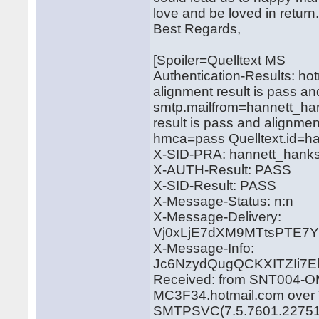
love and be loved in return
Best Regards,
[Spoiler=Quelltext MS
Authentication-Results: hot
alignment result is pass a
smtp.mailfrom=hannett_han
result is pass and alignmen
hmca=pass Quelltext.id=
X-SID-PRA: hannett_hank
X-AUTH-Result: PASS
X-SID-Result: PASS
X-Message-Status: n:n
X-Message-Delivery:
Vj0xLjE7dXM9MTtsPTE
X-Message-Info:
Jc6NzydQugQCKXITZIi7E
Received: from SNT004-OM
MC3F34.hotmail.com over T
SMTPSVC(7.5.7601.22751