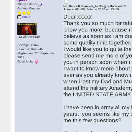
Queen
Themenstarter
Re: Hannett <hannett_hanks@outlook.com>
General Counsel
Antwort #6 -
08. Februar 2015 um 22:08
Dear xxxxx
Offline
Thank you so much for taki
know you more because righ
believe as soon as i am don
I Love Anti-Scam
some quality time together.
Beiträge: 12642
I would like you to quite th
Standort: Bischoffen
Mitglied seit: 28. September
please send me more of you
2011
you in person soon when i r
Geschlecht:
I want to know more about
ever as you already know i
when i lost my Dad and Mum
attend the military Academy
the UNITED STATE ARMY
I have been in army all my 
years. you seems like my 
me this few questions?