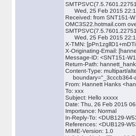
SMTPSVC(7.5.7601.22751
Wed, 25 Feb 2015 22:13
Received: from SNT151-W1
OMC3S22.hotmail.com over
SMTPSVC(7.5.7601.22751
Wed, 25 Feb 2015 22:13
X-TMN: [pPn1zgllD1+mDT
X-Originating-Email: [han
Message-ID: <SNT151-W
Return-Path: hannett_han
Content-Type: multipart/alt
boundary="_3cccb364-ae
From: Hannett Hanks <ha
To: xxx
Subject: Hello xxxxx
Date: Thu, 26 Feb 2015 0
Importance: Normal
In-Reply-To: <DUB129-
References: <DUB129-W
MIME-Version: 1.0