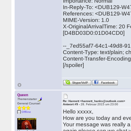
Importance: Normal
In-Reply-To: <DUB129-
References: <DUB129-W
MIME-Version: 1.0
X-OriginalArrivalTime: 20
[D4BD03D0:01D04CD0]
--_7ed55af7-64c1-49d8-9
Content-Type: text/plain; c
Content-Transfer-Encoding:
[/spoiler]
Skype/VoIP
Facebook
Queen
Themenstarter
Re: Hannett <hannett_hanks@outlook.com>
General Counsel
Antwort #9 -
28. Februar 2015 um 23:00
Hello xxxxx,
Offline
How are you today and ever
Your message was really a 
again please can we chat v