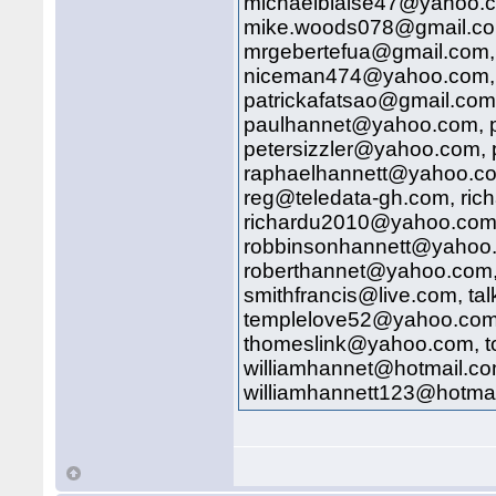
michaelblaise47@yahoo.c
mike.woods078@gmail.com,
mrgebertefua@gmail.com,
niceman474@yahoo.com, 
patrickafatsao@gmail.com
paulhannet@yahoo.com, 
petersizzler@yahoo.com,
raphaelhannett@yahoo.c
reg@teledata-gh.com, ri
richardu2010@yahoo.com
robbinsonhannett@yahoo
roberthannet@yahoo.com,
smithfrancis@live.com, ta
templelove52@yahoo.com
thomeslink@yahoo.com, t
williamhannet@hotmail.co
williamhannett123@hotma