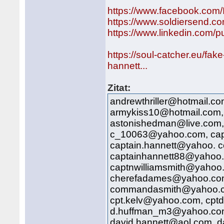
https://www.facebook.com
https://www.soldiersend.c
https://www.linkedin.com/
https://soul-catcher.eu/fa
hannett...
Zitat:
andrewthriller@hotmail.co
armykiss10@hotmail.com,
astonishedman@live.com
c_10063@yahoo.com, cap
captain.hannett@yahoo. 
captainhannett88@yahoo.
captnwilliamsmith@yahoo
cherefadames@yahoo.com
commandasmith@yahoo.c
cpt.kelv@yahoo.com, cpt
d.huffman_m3@yahoo.co
david.hannett@aol.com, 