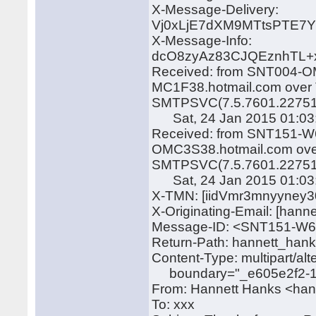
X-Message-Delivery:
Vj0xLjE7dXM9MTtsPTE
X-Message-Info:
dcO8zyAz83CJQEznhTL
Received: from SNT004-OM
MC1F38.hotmail.com over T
SMTPSVC(7.5.7601.22751
Sat, 24 Jan 2015 01:03:
Received: from SNT151-W6
OMC3S38.hotmail.com over
SMTPSVC(7.5.7601.22751
Sat, 24 Jan 2015 01:03:
X-TMN: [iidVmr3mnyyney
X-Originating-Email: [han
Message-ID: <SNT151-W
Return-Path: hannett_han
Content-Type: multipart/alt
boundary="_e605e2f2-1
From: Hannett Hanks <ha
To: xxx