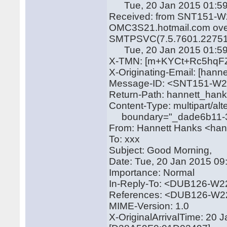
Tue, 20 Jan 2015 01:59
Received: from SNT151-W2
OMC3S21.hotmail.com over
SMTPSVC(7.5.7601.22751
Tue, 20 Jan 2015 01:59
X-TMN: [m+KYCt+Rc5hq
X-Originating-Email: [han
Message-ID: <SNT151-W
Return-Path: hannett_han
Content-Type: multipart/alt
boundary="_dade6b11-31
From: Hannett Hanks <ha
To: xxx
Subject: Good Morning,
Date: Tue, 20 Jan 2015 09
Importance: Normal
In-Reply-To: <DUB126-
References: <DUB126-W
MIME-Version: 1.0
X-OriginalArrivalTime: 20