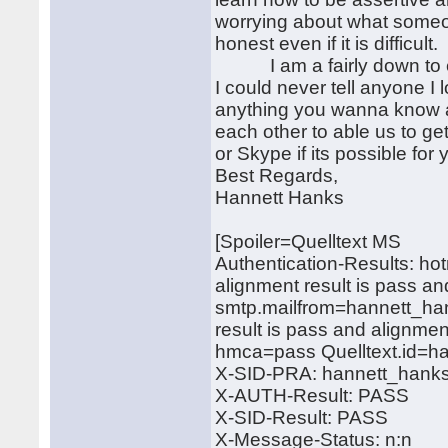
worrying about what someon
honest even if it is difficu
I am a fairly down to ear
I could never tell anyone I 
anything you wanna know ab
each other to able us to 
or Skype if its possible for
Best Regards,
Hannett Hanks
[Spoiler=Quelltext MS
Authentication-Results: hot
alignment result is pass a
smtp.mailfrom=hannett_han
result is pass and alignmen
hmca=pass Quelltext.id=
X-SID-PRA: hannett_hank
X-AUTH-Result: PASS
X-SID-Result: PASS
X-Message-Status: n:n