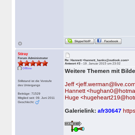
Skype/VoIP
Facebook
Stiray
Forum Administrator
Re: Hannett <hannett_hanks@outlook.com>
Antwort #3 -
19. Januar 2015 um 23:02
Offline
Weitere Themen mit Bilde
Stillstand ist die Vorstufe
Jeff <jeff.werman@live.co
des Untergangs
Hannett <hughan0@hotma
Beiträge: 71529
Huge <hugeheart219@hot
Mitglied seit: 09. Juni 2011
Geschlecht:
Galerielink:
afr30647
http