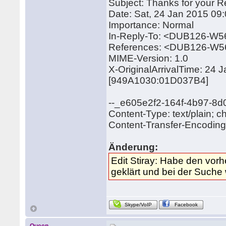
Subject: Thanks for your 
Date: Sat, 24 Jan 2015 09
Importance: Normal
In-Reply-To: <DUB126-
References: <DUB126-W
MIME-Version: 1.0
X-OriginalArrivalTime: 24
[949A1030:01D037B4]
--_e605e2f2-164f-4b97-8
Content-Type: text/plain; c
Content-Transfer-Encoding: 
Änderung:
Edit Stiray: Habe den vorh
geklärt und bei der Suche 
Skype/VoIP
Facebook