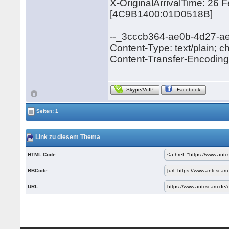
X-OriginalArrivalTime: 26
[4C9B1400:01D0518B]
--_3cccb364-ae0b-4d27-a
Content-Type: text/plain; c
Content-Transfer-Encoding:
Skype/VoIP
Facebook
Seiten: 1
Link zu diesem Thema
HTML Code:
BBCode:
URL: