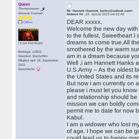
Queen
Themenstarter
Re: Hannett <hannett_hanks@outlook.com>
General Counsel
Antwort #4 -
22. Januar 2015 um 22:49
DEAR xxxxx,
Offline
Welcome the new day with 
to the fullest, Sweetheart I
dreams to come true,All th
I Love Anti-Scam
smothered by the warm suns
Beiträge: 12642
am in a dream because yo
Standort: Bischoffen
Mitglied seit: 28. September
Well ,i am Hannett Hanks 
2011
U.S.Army – As the oldest br
Geschlecht:
the United States and its 
But now i am currently on 
please i must let you know
and relationship should be 
mission we can boldly come
permit me to date for now 
Kabul.
I am a widower who lost my
of age. I hope we can be go
could lead us to happy marri