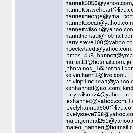
hannett5050@yahoo.com,
hannettbraveheart@live.c
hannettgeorge@ymail.co
hannettoscar@yahoo.com,
hannettwilson@yahoo.com
hannttrichard@hotmail.c
harry.steve100@yahoo.co
hoeckstaedt@yahoo.com
james_4u5_hannett@ymail
muller13@hotmail.com, j
johnramos_1@hotmail.com
kelvin.hann1@live.com,
kelvinprimeheart@yahoo.
kenhannett@aol.com, ki
larry.wilson24@yahoo.c
lexhannett@yahoo.com, l
lovelyhannett600@live.c
lovelysteve758@yahoo.c
majorgeneral251@yahoo.c
mateo_hannert@hotmail.c