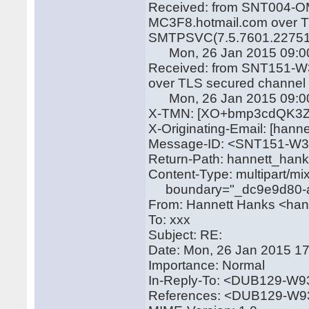
Received: from SNT004-OM
MC3F8.hotmail.com over TL
SMTPSVC(7.5.7601.22751
Mon, 26 Jan 2015 09:00
Received: from SNT151-W
over TLS secured channel
Mon, 26 Jan 2015 09:00
X-TMN: [XO+bmp3cdQK3Z
X-Originating-Email: [han
Message-ID: <SNT151-W
Return-Path: hannett_han
Content-Type: multipart/mi
boundary="_dc9e9d80-af
From: Hannett Hanks <ha
To: xxx
Subject: RE:
Date: Mon, 26 Jan 2015 1
Importance: Normal
In-Reply-To: <DUB129-
References: <DUB129-W