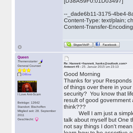
[D38A59F0:01D03497]
--_dade6b11-3175-4be4-8
Content-Type: text/plain;
Content-Transfer-Encoding: 
Skype/VoIP
Facebook
Queen
Themenstarter
Re: Hannett <hannett_hanks@outlook.com>
General Counsel
Antwort #5 -
25. Januar 2015 um 23:13
Good Morning
Offline
Thanks for your Responds a
of things over there in you
security? You know that lif
I Love Anti-Scam
result of good government 
Beiträge: 12642
think???
Standort: Bischoffen
Mitglied seit: 28. September
Well I am just a simple ma
2011
talk about myself but One th
Geschlecht:
not say things I don't mean,
learn how to be assertive a