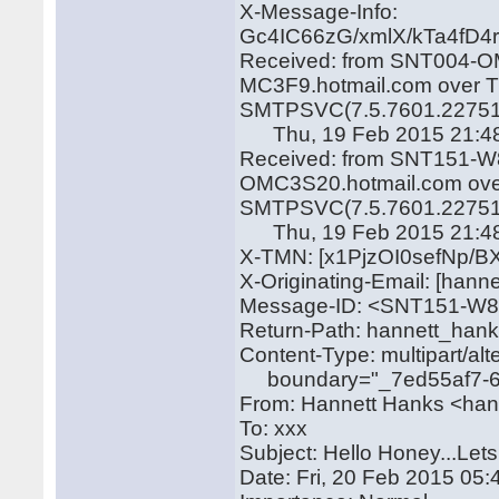
X-Message-Info:
Gc4IC66zG/xmlX/kTa4f
Received: from SNT004-OM
MC3F9.hotmail.com over TL
SMTPSVC(7.5.7601.22751
Thu, 19 Feb 2015 21:48
Received: from SNT151-W8
OMC3S20.hotmail.com over
SMTPSVC(7.5.7601.22751
Thu, 19 Feb 2015 21:48
X-TMN: [x1PjzOI0sefNp/B
X-Originating-Email: [han
Message-ID: <SNT151-W
Return-Path: hannett_han
Content-Type: multipart/alt
boundary="_7ed55af7-64
From: Hannett Hanks <ha
To: xxx
Subject: Hello Honey...Lets 
Date: Fri, 20 Feb 2015 05