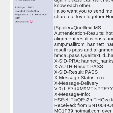
I Love Anti-Scam
know each other.
Beiträge: 12642
I also want you to send 
Standort: Bischoffen
Mitglied seit: 28. September
share our love together Hon
2011
Geschlecht:
[Spoiler=Quelltext MS
Authentication-Results: hot
alignment result is pass a
smtp.mailfrom=hannett_han
result is pass and alignmen
hmca=pass Quelltext.id=
X-SID-PRA: hannett_hank
X-AUTH-Result: PASS
X-SID-Result: PASS
X-Message-Status: n:n
X-Message-Delivery:
Vj0xLjE7dXM9MTtsPTE
X-Message-Info:
HSEeUTkiQEs2mTiHQwzKc
Received: from SNT004-OM
MC1F39.hotmail.com over T