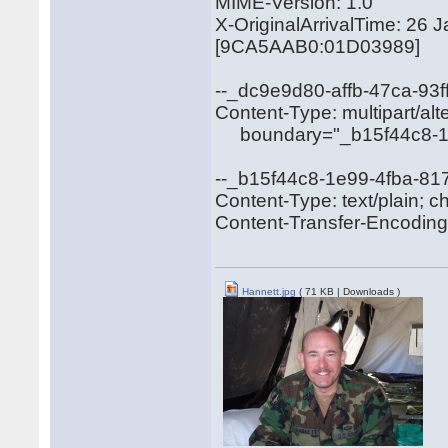
MIME-Version: 1.0
X-OriginalArrivalTime: 26
[9CA5AAB0:01D03989]
--_dc9e9d80-affb-47ca-93
Content-Type: multipart/alt
boundary="_b15f44c8-1e9
--_b15f44c8-1e99-4fba-81
Content-Type: text/plain; c
Content-Transfer-Encoding: 
Hannett.jpg
( 71 KB | Downloads )