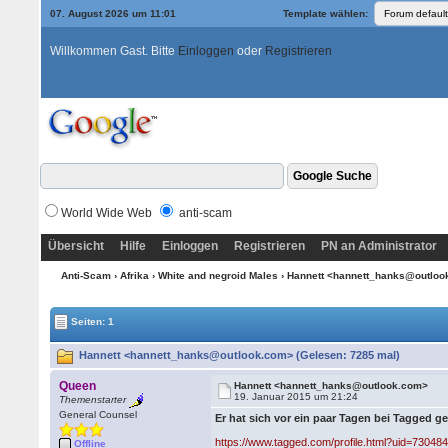
07. August 2026 um 11:01
Template wählen:
Willkommen Gast. Bitte
Einloggen
oder
Registrieren
World Wide Web
anti-scam
Übersicht
Hilfe
Einloggen
Registrieren
PN an Administrator
Anti-Scam
›
Afrika
›
White and negroid Males
› Hannett <hannett_hanks@outlo
Seiten: 1
Hannett <hannett_hanks@outlook.com> (Gelesen: 7285 mal)
Queen
Hannett <hannett_hanks@outlook.com>
19. Januar 2015 um 21:24
Themenstarter
General Counsel
Er hat sich vor ein paar Tagen bei Tagged g
https://www.tagged.com/profile.html?uid=73048
Offline