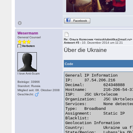
Facebook
Wesermann
General Counsel
Re: Ольга Колесник <missklubni4ka@mail.ru>
Antwort #5 -
10. Dezember 2014 um 11:21
Verboten
Über die Ukraine
Code
I love Anti-Scam
General IP Information

IP:	37.54.206.216

Beiträge: 33966
Decimal:	624348888

Standort: Russia
Hostname:	216-206-54-37.pool.ukrtel.net

Mitglied seit: 08. Oktober 2008
ISP:	JSC Ukrtelecom

Geschlecht:
Organization:	JSC Ukrtelecom

Services:	None detected

Type:	Broadband

Assignment:	Static IP

Blacklist:

Geolocation Information

Country:	Ukraine ua flag

State/Region:	Luhans'ka Oblast'
