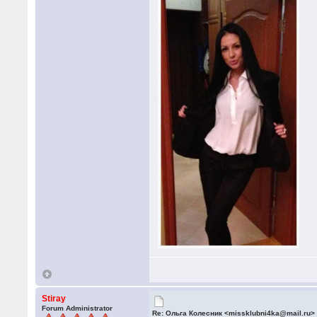
Stiray
Forum Administrator
Re: Ольга Колесник <missklubni4ka@mail.ru>