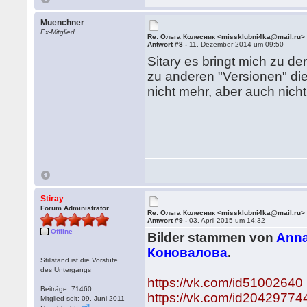
Muenchner
Ex-Mitglied
Re: Ольга Колесник <missklubni4ka@mail.ru>
Antwort #8 -
11. Dezember 2014 um 09:50
Sitary es bringt mich zu d
zu anderen "Versionen" die
nicht mehr, aber auch nicht
Stiray
Forum Administrator
Re: Ольга Колесник <missklubni4ka@mail.ru>
Antwort #9 -
03. April 2015 um 14:32
Offline
Bilder stammen von
Anna
Коновалова
.
Stillstand ist die Vorstufe
des Untergangs
https://vk.com/id51002640
Beiträge: 71460
https://vk.com/id20429774
Mitglied seit: 09. Juni 2011