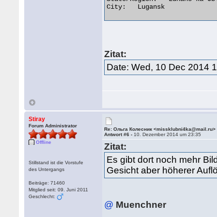
City:	Lugansk 

Zitat:
Date: Wed, 10 Dec 2014 
Stiray
Forum Administrator
Re: Ольга Колесник <missklubni4ka@mail.ru>
Antwort #6 -
10. Dezember 2014 um 23:35
Offline
Zitat:
Es gibt dort noch mehr Bil
Stillstand ist die Vorstufe
Gesicht aber höherer Aufl
des Untergangs
Beiträge: 71460
Mitglied seit: 09. Juni 2011
Geschlecht:
@
Muenchner