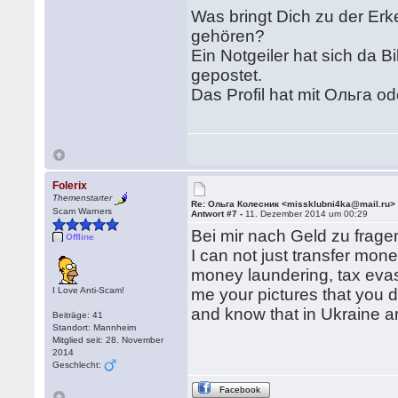
Was bringt Dich zu der Erk
gehören?
Ein Notgeiler hat sich da 
gepostet.
Das Profil hat mit Ольга ode
Folerix
Themenstarter
Re: Ольга Колесник <missklubni4ka@mail.ru>
Scam Warners
Antwort #7 -
11. Dezember 2014 um 00:29
Bei mir nach Geld zu fragen
Offline
I can not just transfer mone
money laundering, tax evas
I Love Anti-Scam!
me your pictures that you 
and know that in Ukraine a
Beiträge: 41
Standort: Mannheim
Mitglied seit: 28. November
2014
Geschlecht:
Facebook