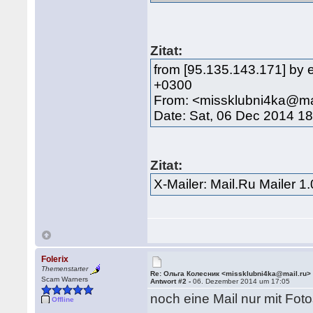
Zitat:
from [95.135.143.171] by e
+0300
From: <missklubni4ka@ma
Date: Sat, 06 Dec 2014 1
Zitat:
X-Mailer: Mail.Ru Mailer 1.
Folerix
Themenstarter
Re: Ольга Колесник <missklubni4ka@mail.ru>
Scam Warners
Antwort #2 -
06. Dezember 2014 um 17:05
noch eine Mail nur mit Fot
Offline