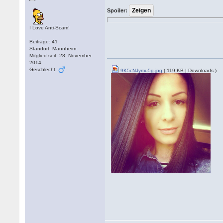
Spoiler:
I Love Anti-Scam!
Beiträge: 41
Standort: Mannheim
Mitglied seit: 28. November
2014
Geschlecht:
9K5cNJymu5g.jpg
( 119 KB | Downloads )