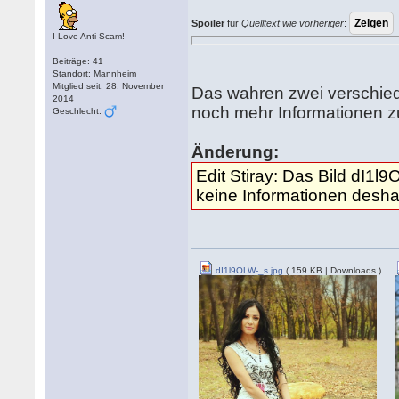
Spoiler
für
Quelltext wie vorheriger
:
I Love Anti-Scam!
Beiträge: 41
Standort: Mannheim
Mitglied seit: 28. November
Das wahren zwei verschie
2014
noch mehr Informationen z
Geschlecht:
Änderung:
Edit Stiray: Das Bild dI1l9
keine Informationen deshal
dI1l9OLW-_s.jpg
( 159 KB | Downloads )