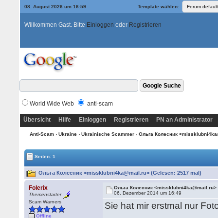
08. August 2026 um 16:59
Template wählen:
Willkommen Gast. Bitte
Einloggen
oder
Registrieren
World Wide Web
anti-scam
Übersicht
Hilfe
Einloggen
Registrieren
PN an Administrator
Anti-Scam
›
Ukraine
›
Ukrainische Scammer
› Ольга Колесник <missklubni4k
Seiten: 1
Ольга Колесник <missklubni4ka@mail.ru> (Gelesen: 2517 mal)
Folerix
Ольга Колесник <missklubni4ka@mail.ru>
06. Dezember 2014 um 16:49
Themenstarter
Scam Warners
Sie hat mir erstmal nur Fo
Offline