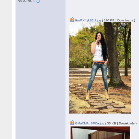
Geschlecht:
6aWrX4ykB3U.jpg
( 110 KB | Downloads )
GMaCMAqSPCo.jpg
( 30 KB | Downloads )