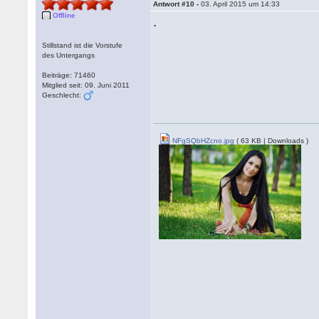
Antwort #10 -
03. April 2015 um 14:33
Offline
.
Stillstand ist die Vorstufe
des Untergangs
Beiträge: 71460
Mitglied seit: 09. Juni 2011
Geschlecht:
NFgSQbHZcno.jpg
( 63 KB | Downloads )