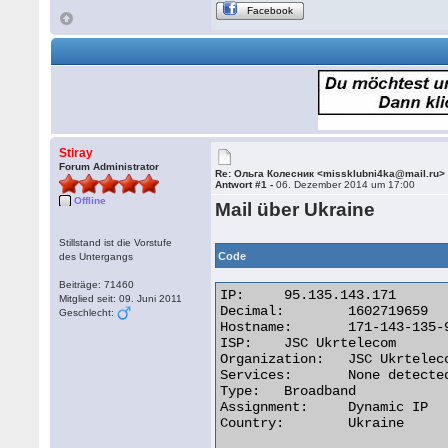
Facebook
Stiray
Forum Administrator
Re: Ольга Колесник <missklubni4ka@mail.ru>
Antwort #1 -
06. Dezember 2014 um 17:00
Offline
Mail über Ukraine
Stillstand ist die Vorstufe
Code
des Untergangs
Beiträge: 71460
IP:	95.135.143.171

Mitglied seit: 09. Juni 2011
Decimal:	1602719659

Geschlecht:
Hostname:	171-143-135-95.pool.ukrtel.net

ISP:	JSC Ukrtelecom

Organization:	JSC Ukrtelecom

Services:	None detected

Type:	Broadband

Assignment:	Dynamic IP

Country:	Ukraine 
