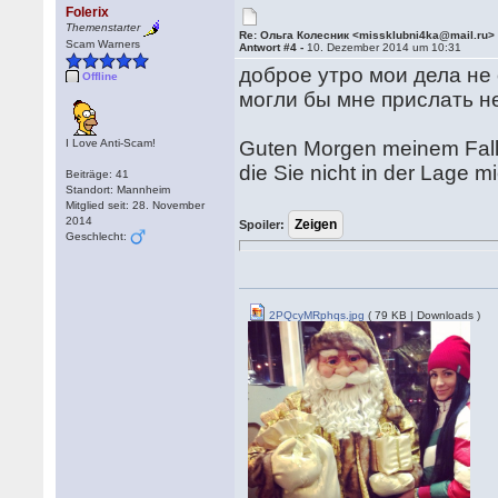
Folerix
Themenstarter
Re: Ольга Колесник <missklubni4ka@mail.ru>
Scam Warners
Antwort #4 -
10. Dezember 2014 um 10:31
доброе утро мои дела не 
Offline
могли бы мне прислать н
I Love Anti-Scam!
Guten Morgen meinem Fall n
die Sie nicht in der Lage 
Beiträge: 41
Standort: Mannheim
Mitglied seit: 28. November
2014
Spoiler:
Geschlecht:
2PQcyMRphqs.jpg
( 79 KB | Downloads )