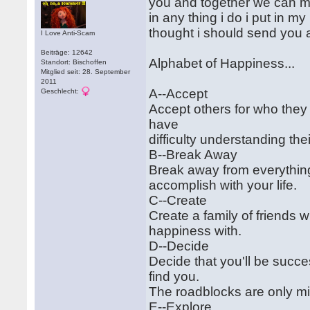
you and together we can ma
in any thing i do i put in my
thought i should send you a
I Love Anti-Scam
Beiträge: 12642
Alphabet of Happiness...
Standort: Bischoffen
Mitglied seit: 28. September
2011
A--Accept
Geschlecht:
Accept others for who they
have
difficulty understanding thei
B--Break Away
Break away from everything
accomplish with your life.
C--Create
Create a family of friends
happiness with.
D--Decide
Decide that you'll be succ
find you.
The roadblocks are only mi
E--Explore