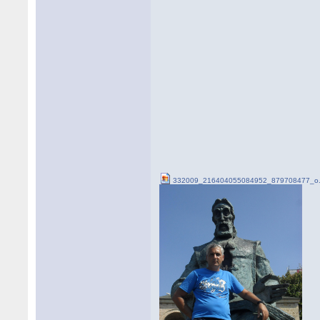
332009_216404055084952_879708477_o.