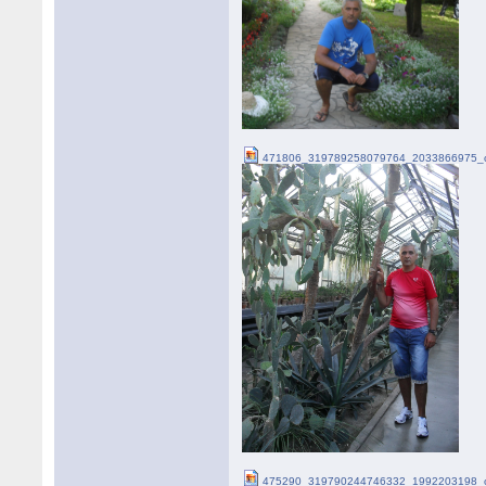
471806_319789258079764_2033866975_o
475290_319790244746332_1992203198_o