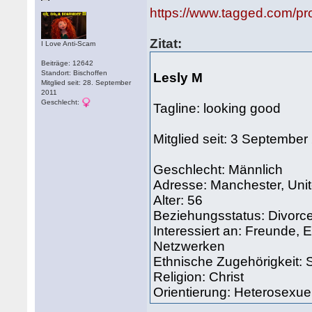
https://www.tagged.com/pr
Zitat:
I Love Anti-Scam
Beiträge: 12642
Standort: Bischoffen
Lesly M
Mitglied seit: 28. September
2011
Geschlecht:
Tagline: looking good
Mitglied seit: 3 Septemb
Geschlecht: Männlich
Adresse: Manchester, Un
Alter: 56
Beziehungsstatus: Divor
Interessiert an: Freunde, 
Netzwerken
Ethnische Zugehörigkeit:
Religion: Christ
Orientierung: Heterosexuel