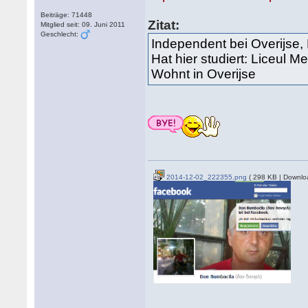
Beiträge: 71448
Zitat:
Mitglied seit: 09. Juni 2011
Geschlecht:
Independent bei Overijse,
Hat hier studiert: Liceul 
Wohnt in Overijse
2014-12-02_222355.png
( 298 KB | Downlo