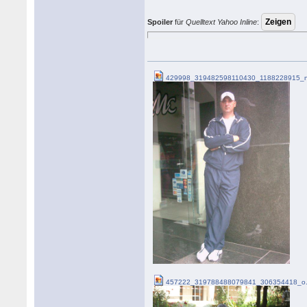
Spoiler
für
Quelltext Yahoo Inline
:
429998_319482598110430_1188228915_n
457222_319788488079841_306354418_o.