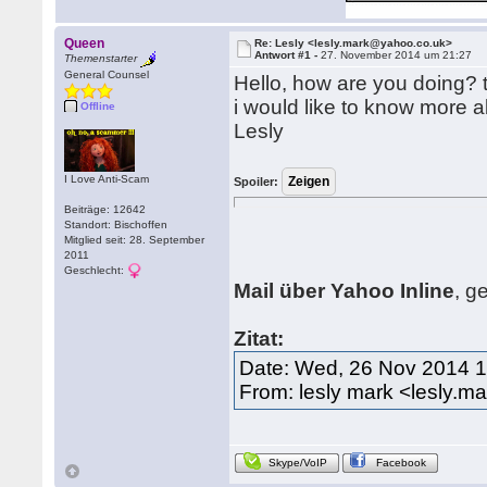
Queen
Re: Lesly <lesly.mark@yahoo.co.uk>
Antwort #1 -
27. November 2014 um 21:27
Themenstarter
General Counsel
Hello, how are you doing? t
i would like to know more 
Offline
Lesly
I Love Anti-Scam
Spoiler:
Beiträge: 12642
Standort: Bischoffen
Mitglied seit: 28. September
2011
Geschlecht:
Mail über Yahoo Inline
, g
Zitat:
Date: Wed, 26 Nov 2014 
From: lesly mark <lesly.
Skype/VoIP
Facebook