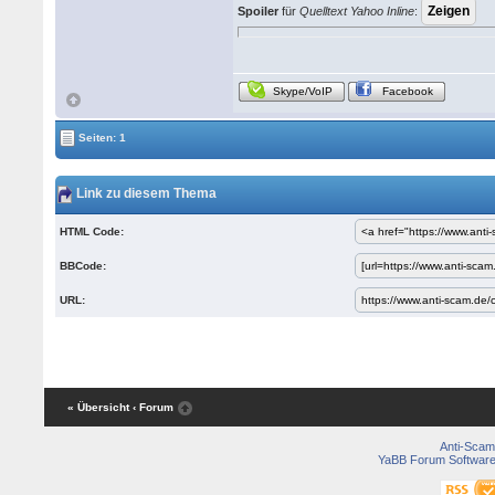
Spoiler
für
Quelltext Yahoo Inline
:
Skype/VoIP
Facebook
Seiten: 1
Link zu diesem Thema
HTML Code:
BBCode:
URL:
« Übersicht
‹ Forum
Anti-Scam
YaBB Forum Softwar