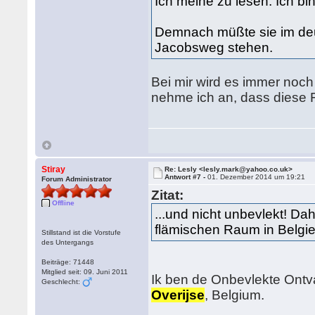
Ich meine zu lesen: Ich b
Demnach müßte sie im de
Jacobsweg stehen.
Bei mir wird es immer noch
nehme ich an, dass diese F
Stiray
Re: Lesly <lesly.mark@yahoo.co.uk>
Antwort #7 -
01. Dezember 2014 um 19:21
Forum Administrator
Zitat:
Offline
...und nicht unbevlekt! Da
flämischen Raum in Belgien
Stillstand ist die Vorstufe
des Untergangs
Beiträge: 71448
Mitglied seit: 09. Juni 2011
Ik ben de Onbevlekte Ontva
Geschlecht:
Overijse
, Belgium.