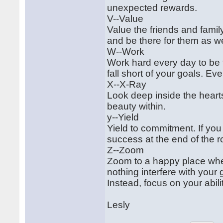
unexpected rewards.
V--Value
Value the friends and fam
and be there for them as we
W--Work
Work hard every day to be t
fall short of your goals. E
X--X-Ray
Look deep inside the heart
beauty within.
y--Yield
Yield to commitment. If you
success at the end of the r
Z--Zoom
Zoom to a happy place whe
nothing interfere with your
Instead, focus on your abil
Lesly