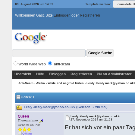
09. August 2026 um 14:09
Template wählen:
Willkommen Gast. Bitte
Einloggen
oder
Registrieren
World Wide Web
anti-scam
Übersicht
Hilfe
Einloggen
Registrieren
PN an Administrator
Anti-Scam
›
Afrika
›
White and negroid Males
› Lesly <lesly.mark@yahoo.co.uk
Seiten: 1
Lesly <lesly.mark@yahoo.co.uk> (Gelesen: 2798 mal)
Queen
Lesly <lesly.mark@yahoo.co.uk>
27. November 2014 um 21:23
Themenstarter
General Counsel
Er hat sich vor ein paar T
Offline