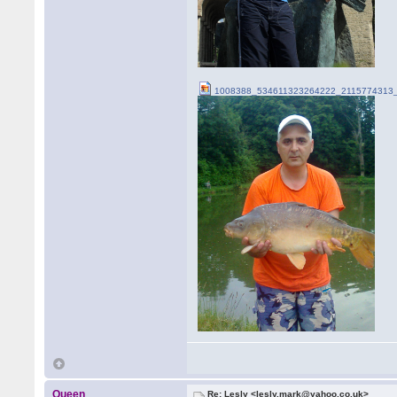
1008388_534611323264222_2115774313_
Queen
Re: Lesly <lesly.mark@yahoo.co.uk>