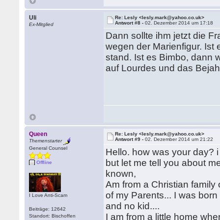
Uli
Re: Lesly <lesly.mark@yahoo.co.uk>
Antwort #8 -
02. Dezember 2014 um 17:18
Ex-Mitglied
Dann sollte ihm jetzt die 
wegen der Marienfigur. Ist 
stand. Ist es Bimbo, dann w
auf Lourdes und das Bejah
Queen
Re: Lesly <lesly.mark@yahoo.co.uk>
Antwort #9 -
02. Dezember 2014 um 21:22
Themenstarter
General Counsel
Hello. how was your day? i 
but let me tell you about m
Offline
known,
Am from a Christian family 
of my Parents... I was born
I Love Anti-Scam
and no kid....
Beiträge: 12642
I am from a little home whe
Standort: Bischoffen