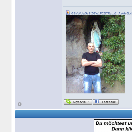
GSVWUIp5sSIZGW1F5ZI7Rgbx2nAzAh-JLxL
Skype/VoIP
Facebook