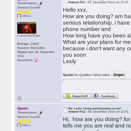
Antwort #11 -
05. Dezember 2014 um 21:25
Themenstarter
General Counsel
Hello xxx,
How are you doing? am hap
Offline
serious relationship, i ha
phone number and
How long have you been al
I Love Anti-Scam
What are your plans for me?
Beiträge: 12642
because i don't want any o
Standort: Bischoffen
Mitglied seit: 28. September
you soon
2011
Lesly
Geschlecht:
Spoiler
für
Quelltext Yahoo Inline
:
Skype/VoIP
Facebook
Queen
Re: Lesly <lesly.mark@yahoo.co.uk>
Antwort #12 -
08. Dezember 2014 um 21:51
Themenstarter
General Counsel
Hi, how are you doing? for 
tells me you are real and no
Offline