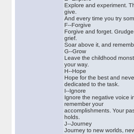
Explore and experiment. T
give.
And every time you try some
F--Forgive
Forgive and forget. Grudg
grief.
Soar above it, and rememb
G--Grow
Leave the childhood monste
your way.
H--Hope
Hope for the best and never
dedicated to the task.
I--Ignore
Ignore the negative voice 
remember your
accomplishments. Your past 
holds.
J--Journey
Journey to new worlds, new