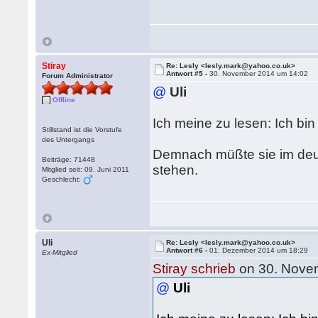
Stiray
Re: Lesly <lesly.mark@yahoo.co.uk>
Antwort #5 -
30. November 2014 um 14:02
Forum Administrator
@
Uli
Offline
Ich meine zu lesen: Ich bi
Stillstand ist die Vorstufe
des Untergangs
Demnach müßte sie im deu
Beiträge: 71448
stehen.
Mitglied seit: 09. Juni 2011
Geschlecht:
Uli
Re: Lesly <lesly.mark@yahoo.co.uk>
Antwort #6 -
01. Dezember 2014 um 18:29
Ex-Mitglied
Stiray schrieb
on 30. Nove
@
Uli