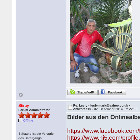
Skype/VoIP
Facebook
Stiray
Re: Lesly <lesly.mark@yahoo.co.uk>
Antwort #10 -
02. Dezember 2014 um 22:33
Forum Administrator
Bilder aus den Onlineal
Offline
https://www.facebook.com
Stillstand ist die Vorstufe
https://www.hi5.com/profi
des Untergangs