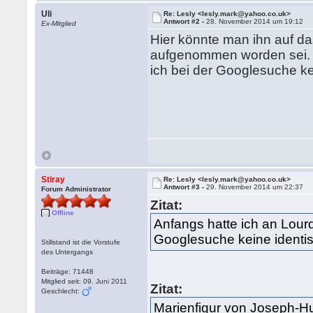
Uli
Re: Lesly <lesly.mark@yahoo.co.uk>
Antwort #2 -
28. November 2014 um 19:12
Ex-Mitglied
Hier könnte man ihn auf d
aufgenommen worden sei. A
ich bei der Googlesuche kei
Stiray
Re: Lesly <lesly.mark@yahoo.co.uk>
Antwort #3 -
29. November 2014 um 22:37
Forum Administrator
Zitat:
Offline
Anfangs hatte ich an Lour
Googlesuche keine identisc
Stillstand ist die Vorstufe
des Untergangs
Beiträge: 71448
Mitglied seit: 09. Juni 2011
Zitat:
Geschlecht:
Marienfigur von Joseph-H