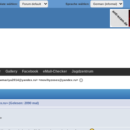
late wählen:
Sprache wählen:
r
Gallery
Facebook
eMail-Checker
Jagdzentrum
<newmariya2014@yandex.ru> <movihyzoses@yandex.ru>
.ru> (Gelesen: 2090 mal)
u>