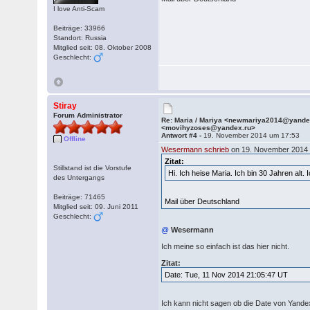
I love Anti-Scam
Beiträge: 33966
Standort: Russia
Mitglied seit: 08. Oktober 2008
Geschlecht:
Stiray
Forum Administrator
Re: Maria / Mariya <newmariya2014@yande
<movihyzoses@yandex.ru>
Antwort #4 -
19. November 2014 um 17:53
Offline
Wesermann schrieb
on 19. November 2014 
Zitat:
Stillstand ist die Vorstufe
Hi. Ich heise Maria. Ich bin 30 Jahren alt.
des Untergangs
Beiträge: 71465
Mail über Deutschland
Mitglied seit: 09. Juni 2011
Geschlecht:
@
Wesermann
Ich meine so einfach ist das hier nicht.
Zitat:
Date: Tue, 11 Nov 2014 21:05:47 UT
Ich kann nicht sagen ob die Date von Yandex