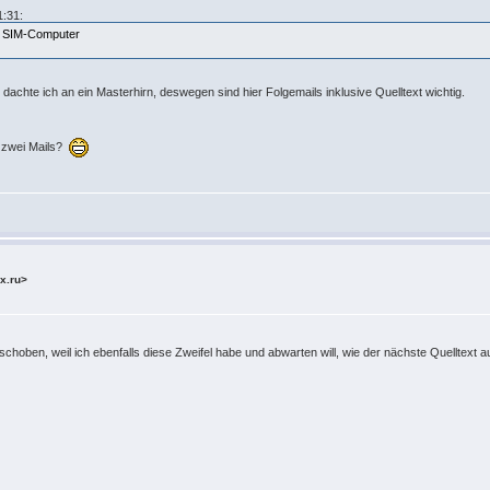
:31:
as SIM-Computer
dachte ich an ein Masterhirn, deswegen sind hier Folgemails inklusive Quelltext wichtig.
r zwei Mails?
x.ru>
hoben, weil ich ebenfalls diese Zweifel habe und abwarten will, wie der nächste Quelltext a