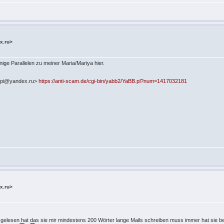
x.ru>
ige Parallelen zu meiner Maria/Mariya hier.
upi@yandex.ru>
https://anti-scam.de/cgi-bin/yabb2/YaBB.pl?num=1417032181
x.ru>
ie gelesen hat das sie mir mindestens 200 Wörter lange Mails schreiben muss immer hat sie 