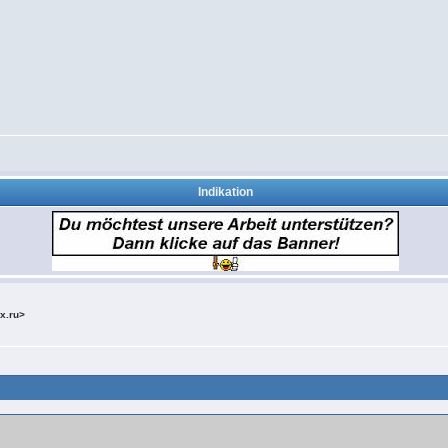
Indikation
x.ru>