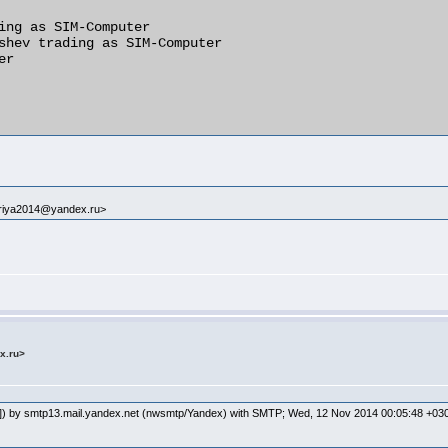
ing as SIM-Computer

shev trading as SIM-Computer

r

iya2014@yandex.ru>
x.ru>
148]) by smtp13.mail.yandex.net (nwsmtp/Yandex) with SMTP; Wed, 12 Nov 2014 00:05:48 +03