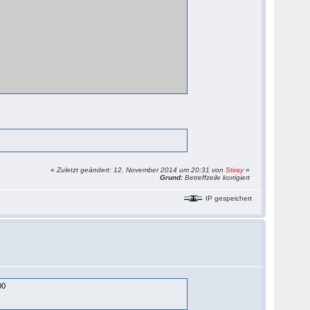
«
Zuletzt geändert: 12. November 2014 um 20:31 von
Stiray
»
Grund:
Betreffzeile korrigiert
IP gespeichert
00