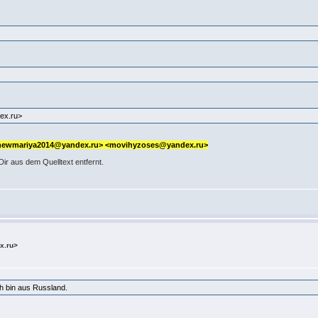
ex.ru>
 <newmariya2014@yandex.ru> <movihyzoses@yandex.ru>
r aus dem Quelltext entfernt.
x.ru>
Ich bin aus Russland.