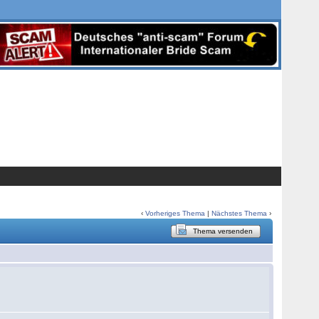
‹
Vorheriges Thema
|
Nächstes Thema
›
Thema versenden