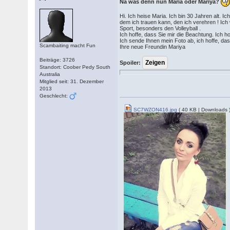
Na was denn nun Maria oder Mariya?
Hi. Ich heise Maria. Ich bin 30 Jahren alt. 
dem ich trauen kann, den ich verehren ! Ich wi
Sport, besonders den Volleyball .
Ich hoffe, dass Sie mir die Beachtung. Ich h
Ich sende Ihnen mein Foto ab, ich hoffe, das
Scambaiting macht Fun
Ihre neue Freundin Mariya
Beiträge: 3726
Spoiler:
Standort: Coober Pedy South
Australia
Mitglied seit: 31. Dezember
2013
Geschlecht:
SC7WZON416.jpg
( 40 KB | Downloads 