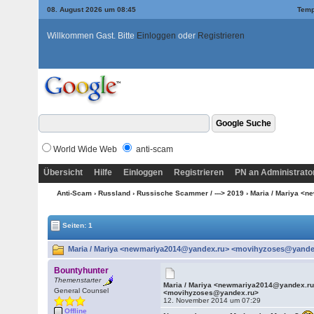
08. August 2026 um 08:45
Temp
Willkommen Gast. Bitte
Einloggen
oder
Registrieren
World Wide Web
anti-scam
Übersicht
Hilfe
Einloggen
Registrieren
PN an Administrato
Anti-Scam
›
Russland
›
Russische Scammer / ---> 2019
› Maria / Mariya 
Seiten: 1
Maria / Mariya <newmariya2014@yandex.ru> <movihyzoses@yandex
Bountyhunter
Themenstarter
Maria / Mariya <newmariya2014@yandex.r
General Counsel
<movihyzoses@yandex.ru>
12. November 2014 um 07:29
Offline