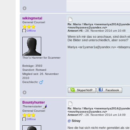
wikingmetal
General Counsel
Re: Maria / Mariya <newmariya2014@yande
<movihyzoses@yandex.ru>
Offline
Antwort #6 -
28. November 2014 um 10:48
Wenn ich mir das so anschaue, sind doch ein
Die Bilder sind unterschiedlich, aber sonst?
Mariya <ar1yamar1a@yandex.ru> <tidaqer
Thor´s Hammer for Scammer
Beiträge: 3593
Standort: Rottweil
Mitglied seit: 26. November
2010
Geschlecht:
Skype/VoIP
Facebook
Bountyhunter
Themenstarter
Re: Maria / Mariya <newmariya2014@yande
General Counsel
<movihyzoses@yandex.ru>
Antwort #7 -
28. November 2014 um 14:09
Offline
@
Stiray
Nee die hat sich nicht mehr gemeldet als s