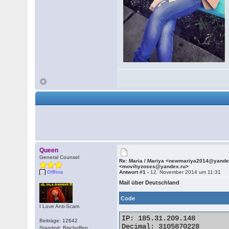
Queen
General Counsel
Re: Maria / Mariya <newmariya2014@yande
<movihyzoses@yandex.ru>
Offline
Antwort #1 -
12. November 2014 um 11:31
Mail über Deutschland
Code
I Love Anti-Scam
IP: 185.31.209.148

Beiträge: 12642
Decimal: 3105870228

Standort: Bischoffen