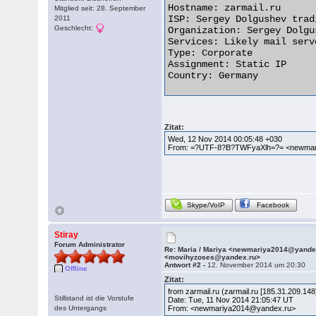
Hostname: zarmail.ru

Mitglied seit: 28. September
ISP: Sergey Dolgushev trad
2011
Geschlecht:
Organization: Sergey Dolgu
Services: Likely mail serve
Type: Corporate

Assignment: Static IP

Country: Germany  

Zitat:
Wed, 12 Nov 2014 00:05:48 +030
From: =?UTF-8?B?TWFyaXlh=?= <newmar
Skype/VoIP
Facebook
Stiray
Forum Administrator
Re: Maria / Mariya <newmariya2014@yande
<movihyzoses@yandex.ru>
Antwort #2 -
12. November 2014 um 20:30
Offline
Zitat:
from zarmail.ru (zarmail.ru [185.31.209.
Stillstand ist die Vorstufe
Date: Tue, 11 Nov 2014 21:05:47 UT
des Untergangs
From: <newmariya2014@yandex.ru>