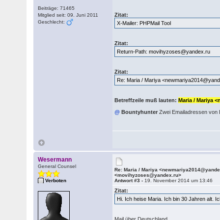
Beiträge: 71465
Zitat:
Mitglied seit: 09. Juni 2011
Geschlecht:
X-Mailer: PHPMail Tool
Zitat:
Return-Path: movihyzoses@yandex.ru
Zitat:
Re: Maria / Mariya <newmariya2014@yand
Betreffzeile muß lauten:
Maria / Mariya
@
Bountyhunter
Zwei Emailadressen von Di
Wesermann
General Counsel
Re: Maria / Mariya <newmariya2014@yande
<movihyzoses@yandex.ru>
Verboten
Antwort #3 -
19. November 2014 um 13:46
Zitat:
Hi. Ich heise Maria. Ich bin 30 Jahren alt. 
Mail über Deutschland