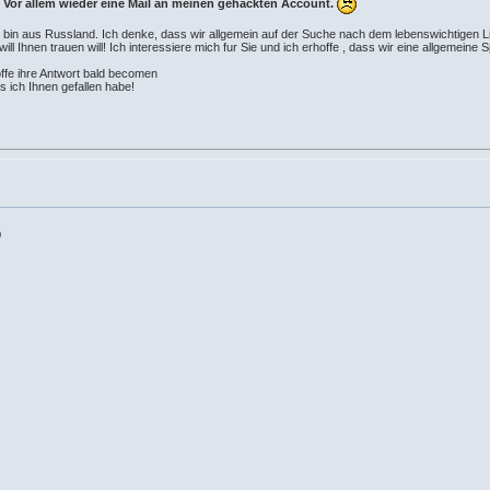
Vor allem wieder eine Mail an meinen gehackten Account.
Ich bin aus Russland. Ich denke, dass wir allgemein auf der Suche nach dem lebenswichtigen L
ll Ihnen trauen will! Ich interessiere mich fur Sie und ich erhoffe , dass wir eine allgemeine Sp
offe ihre Antwort bald becomen
s ich Ihnen gefallen habe!
)