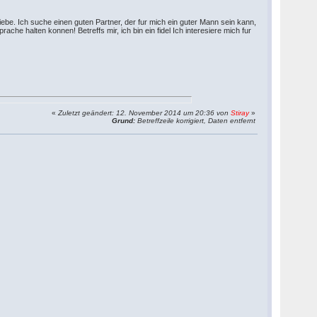
iebe. Ich suche einen guten Partner, der fur mich ein guter Mann sein kann,
rache halten konnen! Betreffs mir, ich bin ein fidel Ich interesiere mich fur
«
Zuletzt geändert: 12. November 2014 um 20:36 von
Stiray
»
Grund:
Betreffzeile korrigiert, Daten entfernt