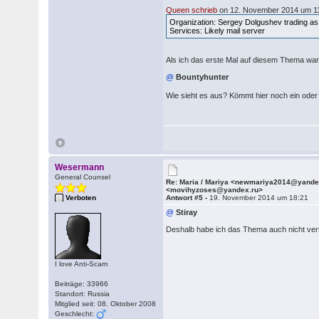
Queen schrieb
on 12. November 2014 um 11
Organization: Sergey Dolgushev trading 
Services: Likely mail server
Als ich das erste Mal auf diesem Thema war 
@
Bountyhunter
Wie sieht es aus? Kömmt hier noch ein ode
Wesermann
General Counsel
Re: Maria / Mariya <newmariya2014@yande
<movihyzoses@yandex.ru>
Verboten
Antwort #5 -
19. November 2014 um 18:21
@
Stiray
Deshalb habe ich das Thema auch nicht versc
I love Anti-Scam
Beiträge: 33966
Standort: Russia
Mitglied seit: 08. Oktober 2008
Geschlecht: