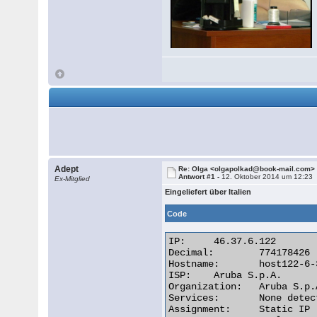
Adept
Re: Olga <olgapolkad@book-mail.com>
Antwort #1 -
12. Oktober 2014 um 12:23
Ex-Mitglied
Eingeliefert über Italien
Code
IP:	46.37.6.122

Decimal:	774178426

Hostname:	host122-6-37-46.serverdedicati.aruba.it

ISP:	Aruba S.p.A.

Organization:	Aruba S.p.A.

Services:	None detected

Assignment:	Static IP
