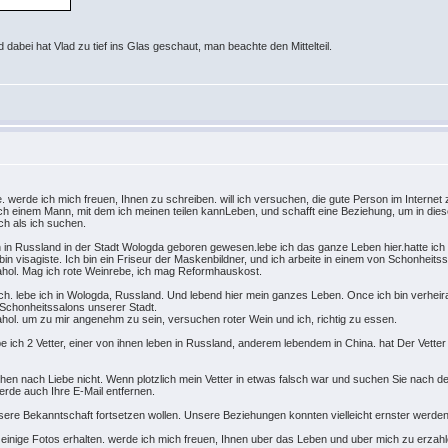
 dabei hat Vlad zu tief ins Glas geschaut, man beachte den Mittelteil.
e. werde ich mich freuen, Ihnen zu schreiben. will ich versuchen, die gute Person im Internet
h einem Mann, mit dem ich meinen teilen kannLeben, und schafft eine Beziehung, um in diese
h als ich suchen.
 ich in Russland in der Stadt Wologda geboren gewesen.lebe ich das ganze Leben hier.hatte ic
bin visagiste. Ich bin ein Friseur der Maskenbildner, und ich arbeite in einem von Schonheits
lcahol. Mag ich rote Weinrebe, ich mag Reformhauskost.
ich. lebe ich in Wologda, Russland. Und lebend hier mein ganzes Leben. Once ich bin verheira
n Schonheitssalons unserer Stadt.
cahol. um zu mir angenehm zu sein, versuchen roter Wein und ich, richtig zu essen.
habe ich 2 Vetter, einer von ihnen leben in Russland, anderem lebendem in China. hat Der Vett
uchen nach Liebe nicht. Wenn plotzlich mein Vetter in etwas falsch war und suchen Sie nach de
erde auch Ihre E-Mail entfernen.
re Bekanntschaft fortsetzen wollen. Unsere Beziehungen konnten vielleicht ernster werden, 
einige Fotos erhalten. werde ich mich freuen, Ihnen uber das Leben und uber mich zu erzah