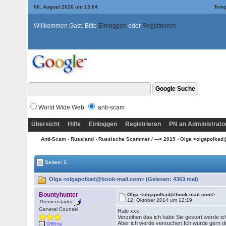
06. August 2026 um 13:04
Temp
Willkommen Gast. Bitte
Einloggen
oder
Registrieren
World Wide Web
anti-scam
Übersicht
Hilfe
Einloggen
Registrieren
PN an Administrato
Anti-Scam
›
Russland
›
Russische Scammer / ---> 2019
› Olga <olgapolka
Seiten: 1
Olga <olgapolkad@book-mail.com> (Gelesen: 4363 mal)
Bountyhunter
Olga <olgapolkad@book-mail.com>
12. Oktober 2014 um 12:19
Themenstarter
General Counsel
Halo xxx
Verzeihen das ich habe Sie gestort.werde ich
Aber ich werde versuchen.Ich wurde gern d
Offline