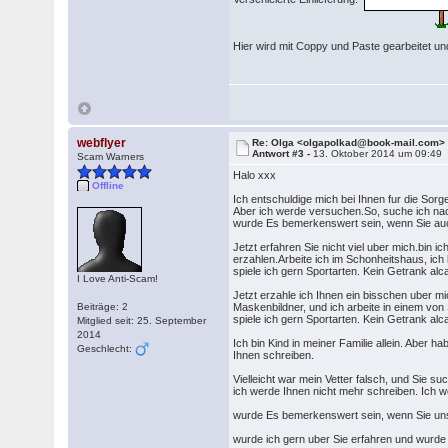
Hier wird mit Coppy und Paste gearbeitet und
webflyer
Re: Olga <olgapolkad@book-mail.com>
Antwort #3 -
13. Oktober 2014 um 09:49
Scam Warners
Halo xxx
Offline
Ich entschuldige mich bei Ihnen fur die Sorg
Aber ich werde versuchen.So, suche ich nac
wurde Es bemerkenswert sein, wenn Sie auc
Jetzt erfahren Sie nicht viel uber mich.bin
erzahlen.Arbeite ich im Schonheitshaus, ich 
spiele ich gern Sportarten. Kein Getrank a
I Love Anti-Scam!
Jetzt erzahle ich Ihnen ein bisschen uber m
Beiträge: 2
Maskenbildner, und ich arbeite in einem vo
spiele ich gern Sportarten. Kein Getrank al
Mitglied seit: 25. September
2014
Ich bin Kind in meiner Familie allein. Aber 
Geschlecht:
Ihnen schreiben.
Vielleicht war mein Vetter falsch, und Sie s
ich werde Ihnen nicht mehr schreiben. Ich w
wurde Es bemerkenswert sein, wenn Sie unse
wurde ich gern uber Sie erfahren und wurde 