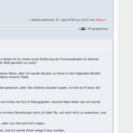
«
Zuletzt geändert: 22. April 2018 um 13:57 von
Stiray
»
IP gespeichert
 zu finden.ist Es meine erste Erfahrung der Kommunikation im Internet.
r Welt glucklich zu sein)!
h einen Mann, aber ich werde daruber zu Ihnen in den folgenden Briefen
salons unserer Stadt.
tet gewesen, aber Sie erfahren daruber spater. Ich bin ein Friseur der
er von China mir Ihre E-Mail gegeben. mochte Mein Vetter das ich wurde
n ernsten Beziehungn nicht, ich bitte Sie, auf mich nicht zu antworten, und
aber nur Zeit wird sich zeigen.
len, und ich werde Ihnen einige Fotos senden.