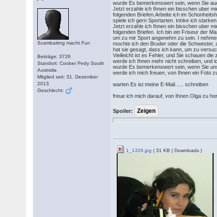
wurde Es bemerkenswert sein, wenn Sie auc
Jetzt erzahle ich Ihnen ein bisschen uber m
folgenden Briefen.Arbeite ich im Schonheitsh
spiele ich gern Sportarten. trinke ich stark
Jetzt erzahle ich Ihnen ein bisschen uber m
folgenden Briefen. Ich bin ein Friseur der M
um zu mir Sport angenehm zu sein. I nehmen
Scambaiting macht Fun
mochte ich den Bruder oder die Schwester, a
hat sie gesagt, dass ich kann, um zu vers
Vielleicht ist es Fehler, und Sie schauen die
Beiträge: 3726
werde ich Ihnen mehr nicht schreiben, und i
Standort: Coober Pedy South
wurde Es bemerkenswert sein, wenn Sie unse
Australia
werde ich mich freuen, von Ihnen ein Foto z
Mitglied seit: 31. Dezember
2013
warten Es ist meine E-Mail...... schreiben
Geschlecht:
freue ich mich darauf, von Ihnen Olga zu ho
Spoiler:
1_1328.jpg
( 31 KB | Downloads )