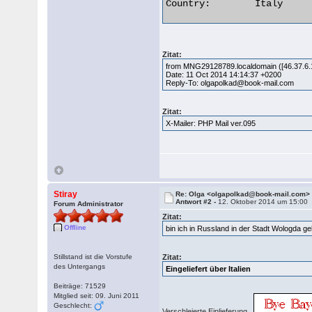
Country:	Italy 

Zitat:
from MNG29128789.localdomain ([46.37.6.12
Date: 11 Oct 2014 14:14:37 +0200
Reply-To: olgapolkad@book-mail.com
Zitat:
X-Mailer: PHP Mail ver.095
Stiray
Re: Olga <olgapolkad@book-mail.com>
Antwort #2 -
12. Oktober 2014 um 15:00
Forum Administrator
Zitat:
Offline
bin ich in Russland in der Stadt Wologda 
Stillstand ist die Vorstufe
Zitat:
des Untergangs
Eingeliefert über Italien
Beiträge: 71529
Mitglied seit: 09. Juni 2011
Geschlecht:
Verschleierte Einlieferung.