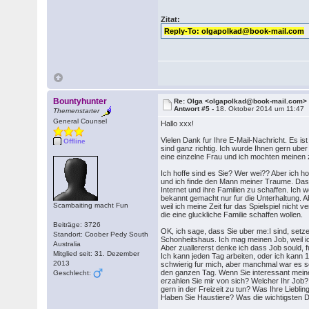
Zitat:
Reply-To: olgapolkad@book-mail.com
Bountyhunter
Re: Olga <olgapolkad@book-mail.com>
Antwort #5 -
18. Oktober 2014 um 11:47
Themenstarter
General Counsel
Hallo xxx!
Vielen Dank fur Ihre E-Mail-Nachricht. Es ist
Offline
sind ganz richtig. Ich wurde Ihnen gern ube
eine einzelne Frau und ich mochten meinen z
Ich hoffe sind es Sie? Wer wei?? Aber ich h
und ich finde den Mann meiner Traume. Das
Internet und ihre Familien zu schaffen. Ic
bekannt gemacht nur fur die Unterhaltung. Ab
Scambaiting macht Fun
weil ich meine Zeit fur das Spielspiel nicht v
die eine gluckliche Familie schaffen wollen.
Beiträge: 3726
OK, ich sage, dass Sie uber me:I sind, set
Standort: Coober Pedy South
Schonheitshaus. Ich mag meinen Job, weil ic
Australia
Aber zuallererst denke ich dass Job sould, fu
Mitglied seit: 31. Dezember
Ich kann jeden Tag arbeiten, oder ich kann 
2013
schwierig fur mich, aber manchmal war es s
den ganzen Tag. Wenn Sie interessant mein
Geschlecht:
erzahlen Sie mir von sich? Welcher Ihr Jo
gern in der Freizeit zu tun? Was Ihre Liebl
Haben Sie Haustiere? Was die wichtigsten 