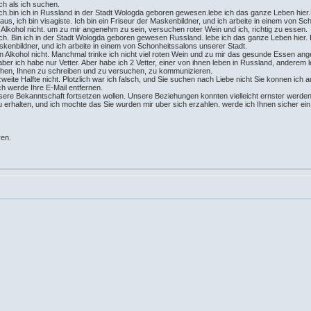
h als ich suchen.
ich.bin ich in Russland in der Stadt Wologda geboren gewesen.lebe ich das ganze Leben hier.
aus, ich bin visagiste. Ich bin ein Friseur der Maskenbildner, und ich arbeite in einem von S
en Alkohol nicht. um zu mir angenehm zu sein, versuchen roter Wein und ich, richtig zu essen.
ich. Bin ich in der Stadt Wologda geboren gewesen Russland. lebe ich das ganze Leben hier. 
askenbildner, und ich arbeite in einem von Schonheitssalons unserer Stadt.
 Alkohol nicht. Manchmal trinke ich nicht viel roten Wein und zu mir das gesunde Essen an
ber ich habe nur Vetter. Aber habe ich 2 Vetter, einer von ihnen leben in Russland, anderem
uchen, Ihnen zu schreiben und zu versuchen, zu kommunizieren.
 zweite Halfte nicht. Plotzlich war ich falsch, und Sie suchen nach Liebe nicht Sie konnen ich a
ch werde Ihre E-Mail entfernen.
re Bekanntschaft fortsetzen wollen. Unsere Beziehungen konnten vielleicht ernster werden, 
u erhalten, und ich mochte das Sie wurden mir uber sich erzahlen. werde ich Ihnen sicher ein
ren.