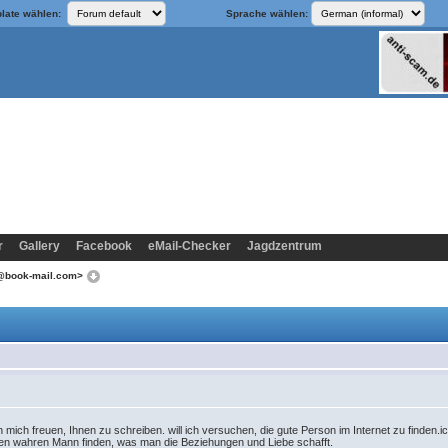
late wählen:
Sprache wählen:
r
Gallery
Facebook
eMail-Checker
Jagdzentrum
d@book-mail.com>
 mich freuen, Ihnen zu schreiben. will ich versuchen, die gute Person im Internet zu finden.
en wahren Mann finden, was man die Beziehungen und Liebe schafft.