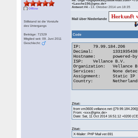
Re: Olga <olgapolkad@book-mail.com> <7
<Lasche156@gmx.de>
Antwort #4 -
13. Oktober 2014 um 18:35
Offline
Mail über Niederlande
Stillstand ist die Vorstufe
des Untergangs
Beiträge: 71529
Code
Mitglied seit: 09. Juni 2011
Geschlecht:
IP:	79.99.184.206

Decimal:	1331935438

Hostname:	powered-by.vellance.com

ISP:	Vellance B.V.

Organization:	Vellance B.V.

Services:	None detected

Assignment:	Static IP

Country:	Netherlands 

Zitat:
from vm3600.vellance.net ([79.99.184.206
From: <xxx@gmx.de>
Date: Sat, 11 Oct 2014 16:51:12 +0200 (C
Zitat:
X-Mailer: PHP Mail ver.691