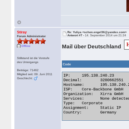
Stiray
Re: Yuliya <schon.engel36@yandex.com>
Antwort #7 -
14. September 2014 um 21:24
Forum Administrator
Mail über Deutschland
Offline
Stillstand ist die Vorstufe
des Untergangs
Code
Beiträge: 71462
Mitglied seit: 09. Juni 2011
IP:	195.138.240.23

Geschlecht:
Decimal:	3280662551

Hostname:	195.138.240.23

ISP:	Core-Backbone GmbH

Organization:	Xirra GmbH

Services:	None detected

Type:	Corporate

Assignment:	Static IP

Country:	Germany 
