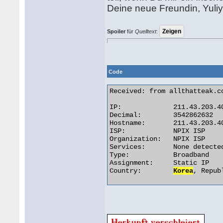
Deine neue Freundin, Yuli
Spoiler
für
Quelltext
:
Code
Received: from allthatteak.c
IP:		211.43.203.40

Decimal:	3542862632

Hostname:	211.43.203.40

ISP:		NPIX ISP

Organization:	NPIX ISP

Services:	None detected

Type:		Broadband

Assignment:	Static IP

Country:	
Korea
, Repub