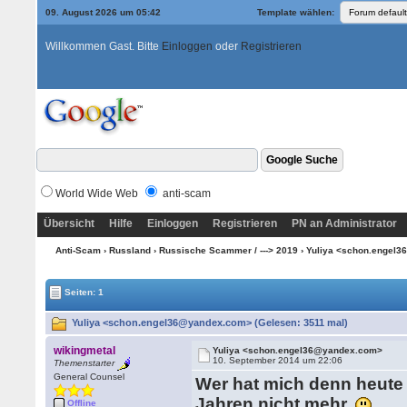
09. August 2026 um 05:42
Template wählen:
Willkommen Gast. Bitte
Einloggen
oder
Registrieren
World Wide Web
anti-scam
Übersicht
Hilfe
Einloggen
Registrieren
PN an Administrator
Anti-Scam
›
Russland
›
Russische Scammer / ---> 2019
› Yuliya <schon.engel
Seiten: 1
Yuliya <schon.engel36@yandex.com> (Gelesen: 3511 mal)
wikingmetal
Yuliya <schon.engel36@yandex.com>
10. September 2014 um 22:06
Themenstarter
General Counsel
Wer hat mich denn heute 
Jahren nicht mehr.
Offline