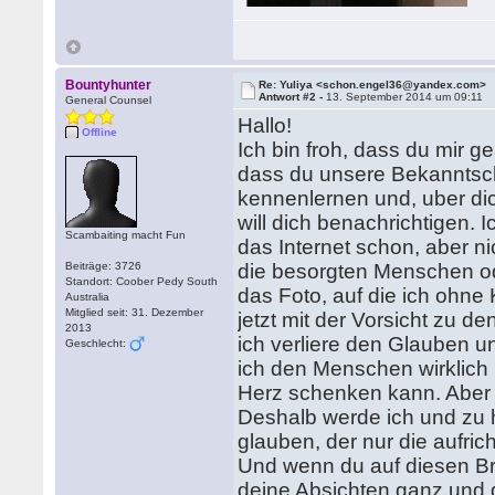
Bountyhunter
Re: Yuliya <schon.engel36@yandex.com>
Antwort #2 -
13. September 2014 um 09:11
General Counsel
Hallo!
Offline
Ich bin froh, dass du mir g
dass du unsere Bekanntschaf
kennenlernen und, uber di
will dich benachrichtigen.
Scambaiting macht Fun
das Internet schon, aber nic
Beiträge: 3726
die besorgten Menschen ode
Standort: Coober Pedy South
das Foto, auf die ich ohne
Australia
Mitglied seit: 31. Dezember
jetzt mit der Vorsicht zu d
2013
ich verliere den Glauben u
Geschlecht:
ich den Menschen wirklich
Herz schenken kann. Aber d
Deshalb werde ich und zu 
glauben, der nur die aufric
Und wenn du auf diesen Bri
deine Absichten ganz und g