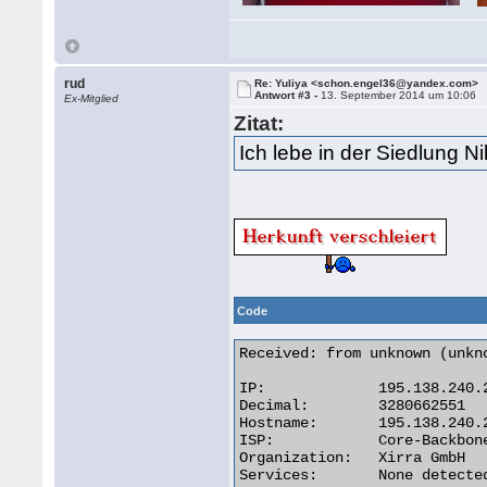
rud
Re: Yuliya <schon.engel36@yandex.com>
Antwort #3 -
13. September 2014 um 10:06
Ex-Mitglied
Zitat:
Ich lebe in der Siedlung N
Code
Received: from unknown (unkn
IP:		195.138.240.23

Decimal:	3280662551

Hostname:	195.138.240.23

ISP:		Core-Backbone GmbH

Organization:	Xirra GmbH

Services:	None detected
