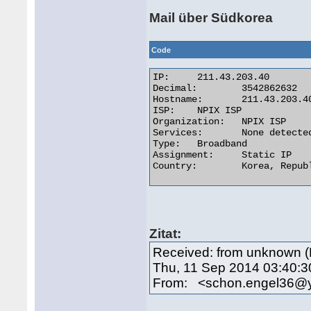
Mail über Südkorea
Code
IP:	211.43.203.40

Decimal:	3542862632

Hostname:	211.43.203.40

ISP:	NPIX ISP

Organization:	NPIX ISP

Services:	None detected

Type:	Broadband

Assignment:	Static IP

Country:	Korea, Republic 

Zitat:
Received: from unknown (
Thu, 11 Sep 2014 03:40:
From: <schon.engel36@