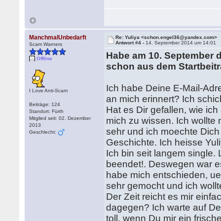
ManchmalUnbedarft
Re: Yuliya <schon.engel36@yandex.com>
Antwort #4 -
14. September 2014 um 14:01
Scam Warners
Habe am 10. September die
Offline
schon aus dem Startbeitr
Ich habe Deine E-Mail-Adre
I Love Anti-Scam
an mich erinnert? Ich schi
Beiträge: 124
Hat es Dir gefallen, wie i
Standort: Fürth
Mitglied seit: 02. Dezember
mich zu wissen. Ich wollte 
2013
sehr und ich moechte Dich
Geschlecht:
Geschichte. Ich heisse Yul
Ich bin seit langem single.
beendet!. Deswegen war es
habe mich entschieden, ue
sehr gemocht und ich wollt
Der Zeit reicht es mir ein
dagegen? Ich warte auf Dei
toll, wenn Du mir ein frisc