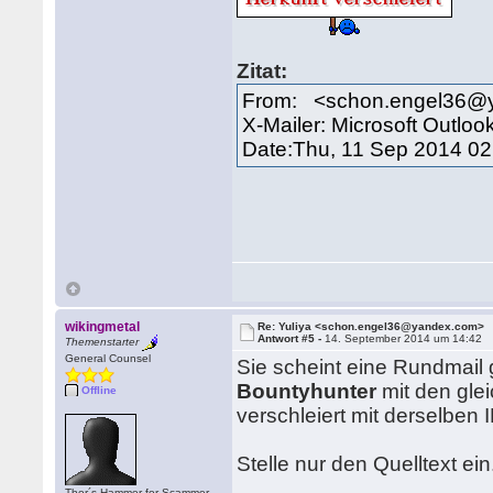
Zitat:
From: <schon.engel36@
X-Mailer: Microsoft Outloo
Date:Thu, 11 Sep 2014 02
wikingmetal
Re: Yuliya <schon.engel36@yandex.com>
Antwort #5 -
14. September 2014 um 14:42
Themenstarter
General Counsel
Sie scheint eine Rundmail
Bountyhunter
mit den gle
Offline
verschleiert mit derselben 
Stelle nur den Quelltext ein
Thor´s Hammer for Scammer