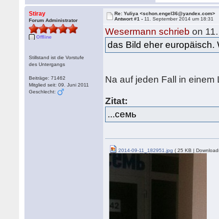
Stiray
Re: Yuliya <schon.engel36@yandex.com>
Antwort #1 -
11. September 2014 um 18:31
Forum Administrator
Wesermann schrieb
on 11.
Offline
das Bild eher europäisch.
Stillstand ist die Vorstufe
des Untergangs
Na auf jeden Fall in einem 
Beiträge: 71462
Mitglied seit: 09. Juni 2011
Geschlecht:
Zitat:
...семь
2014-09-11_182951.jpg
( 25 KB | Download