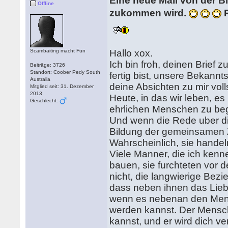
Eine neue Mail von der B
Offline
zukommen wird.
R
Scambaiting macht Fun
Hallo xox.
Ich bin froh, deinen Brief z
Beiträge: 3726
Standort: Coober Pedy South
fertig bist, unsere Bekannt
Australia
deine Absichten zu mir volls
Mitglied seit: 31. Dezember
2013
Heute, in das wir leben, es
Geschlecht:
ehrlichen Menschen zu beg
Und wenn die Rede uber di
Bildung der gemeinsamen 
Wahrscheinlich, sie handeln
Viele Manner, die ich kenn
bauen, sie furchteten vor 
nicht, die langwierige Bezi
dass neben ihnen das Liebl
wenn es nebenan den Mensc
werden kannst. Der Mensch
kannst, und er wird dich v