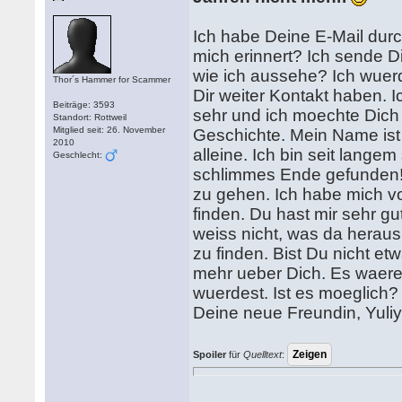
Ich habe Deine E-Mail dur
mich erinnert? Ich sende Di
wie ich aussehe? Ich wuer
Thor´s Hammer for Scammer
Dir weiter Kontakt haben. 
Beiträge: 3593
sehr und ich moechte Dich
Standort: Rottweil
Mitglied seit: 26. November
Geschichte. Mein Name ist 
2010
alleine. Ich bin seit lange
Geschlecht:
schlimmes Ende gefunden!.
zu gehen. Ich habe mich v
finden. Du hast mir sehr g
weiss nicht, was da herau
zu finden. Bist Du nicht et
mehr ueber Dich. Es waere 
wuerdest. Ist es moeglich?
Deine neue Freundin, Yuli
Spoiler
für
Quelltext
: