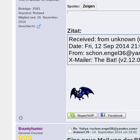
Spoiler:
Beiträge: 3593
Standort: Rottweil
Mitglied seit: 26. November
2010
Geschlecht:
Zitat:
Received: from unknown (
Date: Fri, 12 Sep 2014 21
From: schon.engel36@ya
X-Mailer: The Bat! (v2.12.
Skype/VoIP
Facebook
Bountyhunter
Re: Yuliya <schon.engel36@yandex.com>
Antwort #6 -
14. September 2014 um 19:42
General Counsel