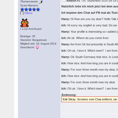
Antwort #1 -
05. September 2014 um 19:
Themenstarter
Scam Warners
Natürlich tobe ich mich jetzt bei dem au
Ich kopiere den Chat auf FB mal als Text
Offline
Harry:
Hi How are you my dear? Hello Talk 
Ich:
Hi sorry my english is very bad. Do w
I Love Anti-Scam!
Harry:
Your profile is interesting so i added
Beiträge: 35
Ich:
Ah ok. Where do you come from
Standort: Bergatreute
Mitglied seit: 18. August 2014
Harry:
Am from Uk but presently in South Af
Geschlecht:
Ich:
Oh uk. I love it. Which town? I am fro
Harry:
Ok South Germany that nice, Is Lond
Ich:
How nice. And how long you are in south
Harry:
For over three month now my dear, I
Ich:
How nice. And how long you are in sout
Harry:
For over three month now my dear
Ich:
Oh uk. I love it. Which town? I am fro
Änderung:
Edit Stiray: Screens vom Chat entfernt, sie