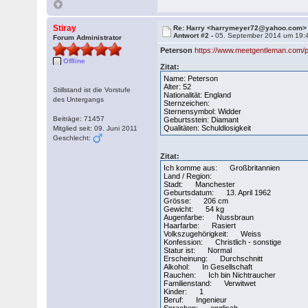
Stiray
Re: Harry <harrymeyer72@yahoo.com>
Antwort #2 -
05. September 2014 um 19:
Forum Administrator
Peterson
https://www.meetgentleman.com/
Offline
Zitat:
Name: Peterson
Alter: 52
Stillstand ist die Vorstufe
Nationalität: England
des Untergangs
Sternzeichen:
Sternensymbol: Widder
Beiträge: 71457
Geburtsstein: Diamant
Qualitäten: Schuldlosigkeit
Mitglied seit: 09. Juni 2011
Geschlecht:
Zitat:
Ich komme aus: Großbritannien
Land / Region:
Stadt: Manchester
Geburtsdatum: 13. April 1962
Grösse: 206 cm
Gewicht: 54 kg
Augenfarbe: Nussbraun
Haarfarbe: Rasiert
Volkszugehörigkeit: Weiss
Konfession: Christlich - sonstige
Statur ist: Normal
Erscheinung: Durchschnitt
Alkohol: In Gesellschaft
Rauchen: Ich bin Nichtraucher
Familienstand: Verwitwet
Kinder: 1
Beruf: Ingenieur