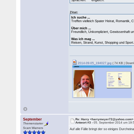
Sprachen: englisch.
Zitat:
Ich suche ...
Treffen vielleich Spater Heirat, Romantik, 
Über mich ...
Freundlich, Unkompliziert, Gewissenhaft u
Was ich mag ...
Reisen, Strand, Kunst, Shopping und Sport
2014-09-05_194027.jpg
( 74 KB | Downl
September
Re: Harry <harrymeyer72@yahoo.com>
Antwort #3 -
05. September 2014 um 19:
Themenstarter
Scam Warners
Auf alle Fälle bringt der so einiges Durcheinan