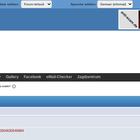
late wählen:
Sprache wählen:
r
Gallery
Facebook
eMail-Checker
Jagdzentrum
oo.com>
100004630546984