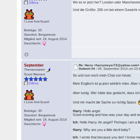
Wo ist er jetzt her? London oder Mancheste
Offline
Und die Größe: 206 cm bei einem Gewicht von
I Love Anti-Scam!
Beiträge: 35
Standort: Bergatreute
Mitglied seit: 18. August 2014
Geschlecht:
September
Re: Harry <harrymeyer72@yahoo.com>
Antwort #4 -
06. September 2014 um 23:
Themenstarter
Scam Warners
So und nun noch mein Chat von heute:
Mein Englisch ist ja jetzt wirklich mies. Abe
Offline
Aber lustig. Wer hätte das gedacht, dass i
Und mir macht die Sache so richtig Spass
I Love Anti-Scam!
Beiträge: 35
Harry
: Hello angel
Good evening and how was your day and 
Standort: Bergatreute
Mitglied seit: 18. August 2014
Ich
: Hello Harry. An angel? Perhaps i am a lit
Geschlecht:
Harry
: Why are you a little devil baby?
Ich
: I wrote that because you don' t know m