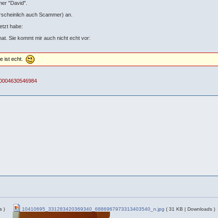
mer "David".
hrscheinlich auch Scammer) an.
etzt habe:
 hat. Sie kommt mir auch nicht echt vor:
ie ist echt.
100004630546984
s )
10410695_331283420369340_6886967973313403540_n.jpg
( 31 KB | Downloads )