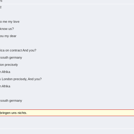
26
s!
:
to me my love
e know us?
 you my dear
rica on contract And you?
m south germany
on precisely
 Afrika
s London precisely, And you?
h Afrika
m south germany
 bringen uns nichts.