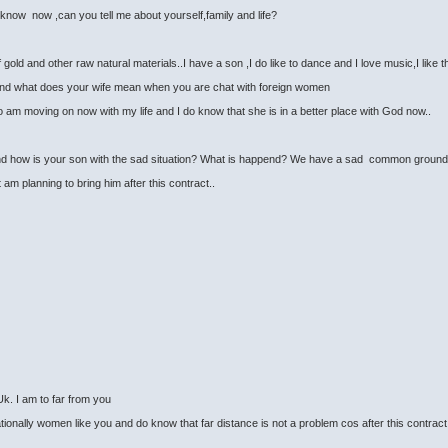
to know now ,can you tell me about yourself,family and life?
 gold and other raw natural materials..I have a son ,I do like to dance and I love music,I like 
g. and what does your wife mean when you are chat with foreign women
so am moving on now with my life and I do know that she is in a better place with God now..
And how is your son with the sad situation? What is happend? We have a sad common ground. 
am planning to bring him after this contract..
k. I am to far from you
nationally women like you and do know that far distance is not a problem cos after this contr