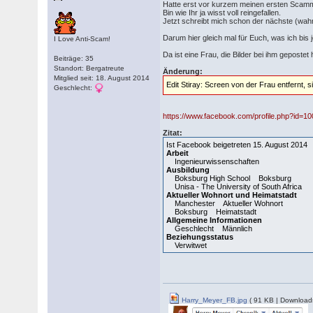
Hatte erst vor kurzem meinen ersten Scam
Bin wie Ihr ja wisst voll reingefallen.
Jetzt schreibt mich schon der nächste (wa
Darum hier gleich mal für Euch, was ich bis j
I Love Anti-Scam!
Da ist eine Frau, die Bilder bei ihm gepostet
Beiträge: 35
Standort: Bergatreute
Änderung:
Mitglied seit: 18. August 2014
Edit Stiray: Screen von der Frau entfernt, s
Geschlecht:
https://www.facebook.com/profile.php?id=
Zitat:
Ist Facebook beigetreten 15. August 2014
Arbeit
Ingenieurwissenschaften
Ausbildung
Boksburg High School Boksburg
Unisa - The University of South Africa
Aktueller Wohnort und Heimatstadt
Manchester Aktueller Wohnort
Boksburg Heimatstadt
Allgemeine Informationen
Geschlecht Männlich
Beziehungsstatus
Verwitwet
Harry_Meyer_FB.jpg
( 91 KB | Download