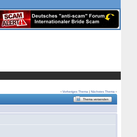
‹
Vorheriges Thema
|
Nächstes Thema
›
Thema versenden