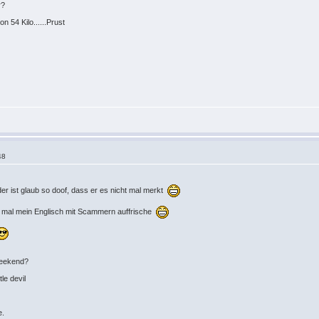
r?
 54 Kilo......Prust
48
r der ist glaub so doof, dass er es nicht mal merkt
ch mal mein Englisch mit Scammern auffrische
weekend?
tle devil
e.