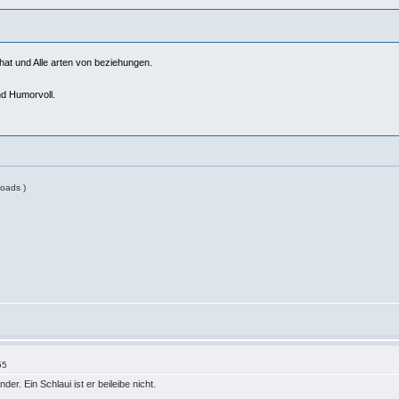
Chat und Alle arten von beziehungen.
nd Humorvoll.
.
oads )
55
der. Ein Schlaui ist er beileibe nicht.