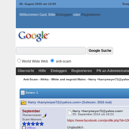
08. August 2026 um 14:59
Temp
Willkommen Gast. Bitte
Einloggen
oder
Registrieren
World Wide Web
anti-scam
Übersicht
Hilfe
Einloggen
Registrieren
PN an Administrato
Anti-Scam
›
Afrika
›
White and negroid Males
› Harry <harrymeyer72@yah
Seiten: 1
Harry <harrymeyer72@yahoo.com> (Gelesen: 2916 mal)
September
Harry <harrymeyer72@yahoo.com>
05. September 2014 um 19:23
Themenstarter
Scam Warners
https://www.facebook.com/profile.php?id=
Unglaublich.
Offline