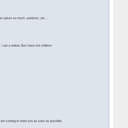
the nature so much ,outdoors ,etc ...
I am a widow. But i have not children
act am coming to meet you as soon as possible..