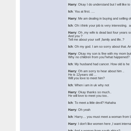
Harry
: Okay I do understand but I will like 
Ich
: You at first. ....
Harry
: Me am dealing in buying and selling of
Ich
: Oh i think your job is very interestin
Harry
: Oh ,my wife is dead last four years 
And you ?
Tell me about your self ,family and life..?
Ich
: Oh my god. I am so sorry about that. 
Harry
: Okay my son is fine with my mom but 
Why no children from you?what happened?
Ich
: My husband had cancer. How old is he
Harry
: Oh am sorry to hear about him ..
He is 12years old ...
Will you love to meet him?
Ich
: When i am in uk why not
Harry
: Okay thanks so much..
He will love to meet you too..
Ich
: To meet a little devil? Hahaha
Harry
: Oh yeah
Ich
: Harry.... you must meet a woman from U
Harry
: I don't like women here ,I want inter
Ich
: And a woman from south africa?