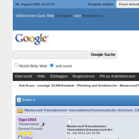
08. August 2026 um 23:17
Template wählen:
Willkommen Gast. Bitte
Einloggen
oder
Registrieren
World Wide Web
anti-scam
Übersicht
Hilfe
Einloggen
Registrieren
PN an Administrator
Anti-Scam
›
sonstige SCAM-Kontakte
›
Phishing und Geldwäsche
› Mastercard-
Seiten: 1
Mastercard-Transaktionen <transaktion@mastercard.de> (Gelesen: 13
Sigor1904
Themenstarter
Mastercard-Transaktionen
General Counsel
<transaktion@mastercard.de>
31. Juli 2014 um 16:59
Offline