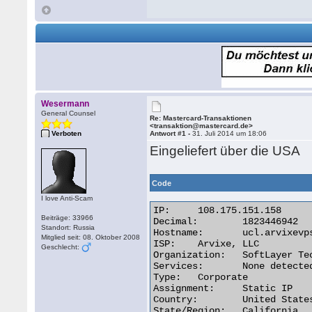
Wesermann
General Counsel
Re: Mastercard-Transaktionen
<transaktion@mastercard.de>
Verboten
Antwort #1 -
31. Juli 2014 um 18:06
Eingeliefert über die USA
Code
I love Anti-Scam
IP:	108.175.151.158

Beiträge: 33966
Decimal:	1823446942

Standort: Russia
Hostname:	ucl.arvixevps.com

Mitglied seit: 08. Oktober 2008
ISP:	Arvixe, LLC

Geschlecht:
Organization:	SoftLayer Technologies

Services:	None detected

Type:	Corporate

Assignment:	Static IP

Country:	United States

State/Region:	California
