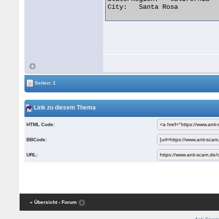
City:	Santa Rosa 

Seiten: 1
Link zu diesem Thema
HTML Code:
BBCode:
URL:
« Übersicht
‹ Forum