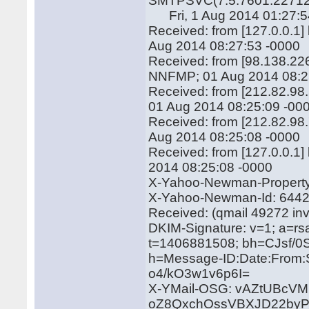
SMTPSVC(7.5.7601.22712
Fri, 1 Aug 2014 01:27:5
Received: from [127.0.0.1
Aug 2014 08:27:53 -0000
Received: from [98.138.22
NNFMP; 01 Aug 2014 08:2
Received: from [212.82.98
01 Aug 2014 08:25:09 -00
Received: from [212.82.98.
Aug 2014 08:25:08 -0000
Received: from [127.0.0.1
2014 08:25:08 -0000
X-Yahoo-Newman-Property:
X-Yahoo-Newman-Id: 6442
Received: (qmail 49272 in
DKIM-Signature: v=1; a=rs
t=1406881508; bh=CJsf/
h=Message-ID:Date:From:S
o4/kO3w1v6p6I=
X-YMail-OSG: vAZtUBcV
oZ8QxchOssVBXJD22byPO