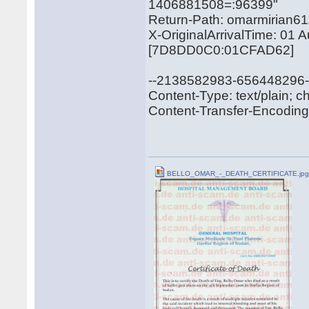
1406881508=:96399"
Return-Path: omarmirian6
X-OriginalArrivalTime: 01
[7D8DD0C0:01CFAD62]
--2138582983-656448296
Content-Type: text/plain; 
Content-Transfer-Encoding: 
BELLO_OMAR_-_DEATH_CERTIFICATE.jp