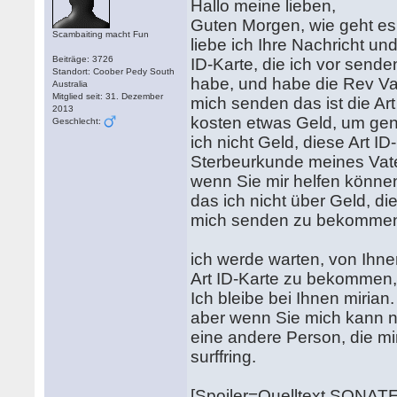
Hallo meine lieben,
Guten Morgen, wie geht es 
Scambaiting macht Fun
liebe ich Ihre Nachricht und
Beiträge: 3726
ID-Karte, die ich vor sende
Standort: Coober Pedy South
habe, und habe die Rev Vat
Australia
Mitglied seit: 31. Dezember
mich senden das ist die Ar
2013
kosten etwas Geld, um gena
Geschlecht:
ich nicht Geld, diese Art I
Sterbeurkunde meines Vater
wenn Sie mir helfen könne
das ich nicht über Geld, di
mich senden zu bekommen, 
ich werde warten, von Ihn
Art ID-Karte zu bekommen
Ich bleibe bei Ihnen mirian.
aber wenn Sie mich kann ni
eine andere Person, die mir
surffring.
[Spoiler=Quelltext SONAT