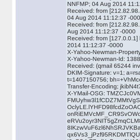
NNFMP; 04 Aug 2014 11:1
Received: from [212.82.98
04 Aug 2014 11:12:37 -00
Received: from [212.82.98.
Aug 2014 11:12:37 -0000
Received: from [127.0.0.1
2014 11:12:37 -0000
X-Yahoo-Newman-Property:
X-Yahoo-Newman-Id: 1388
Received: (qmail 65244 in
DKIM-Signature: v=1; a=rs
t=1407150756; bh=+VhM
Transfer-Encoding; jkibN
X-YMail-OSG: TMZCJc0V
FMUyhw3l1fCDZ7MMtVgS
OclyLE.lYHFD98fcdZoO
onRiEMVcMF_CR9SvOWod
eRVu2oyr3NIT5gZmqCLM
8IKzwVuF6zl6NhSRJVKB
qx6Vs3_jPzf95RKDMTlQU