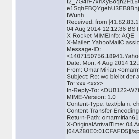
I2_7G4rF7xrlXyBoqn2H1
e1SqhFBQYgehU3EB8Bnj
tWunh
Received: from [41.82.83.
04 Aug 2014 12:12:36 BS
X-Rocket-MIMEInfo: AQE-
X-Mailer: YahooMailClass
Message-ID:
<1407150756.18941.Yahoo
Date: Mon, 4 Aug 2014 12
From: Omar Mirian <omar
Subject: Re: wo bleibt der
To: xxx <xxx>
In-Reply-To: <DUB122-
MIME-Version: 1.0
Content-Type: text/plain; 
Content-Transfer-Encoding:
Return-Path: omarmirian6
X-OriginalArrivalTime: 04
[64A280E0:01CFAFD5][/spo