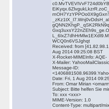
c0.MvTVEVIVvF724d0bY
EiKyqx.6ZlvgukLkzrR.z
rnOH7YzYPPOo0X9gGxnT
_zKz1tX_I7.Wnj0vDdsH
gQNN2KhgP._qSK2RkN9q
Gxq3uxsY22nZEh9s_ge.O
L_6IxZ7dhHrMlw1EXdI9.
WCQ0n6VSJghqt
Received: from [41.82.98.1
Aug 2014 09:25:08 BST
X-Rocket-MIMEInfo: AQE-
X-Mailer: YahooMailClass
Message-ID:
<1406881508.96399.Yahoo
Date: Fri, 1 Aug 2014 09:
From: Omar Mirian <omar
Subject: Bitte helfen Sie 
To: xxx <xxx>
MIME-Version: 1.0
Content-Type: multipart/