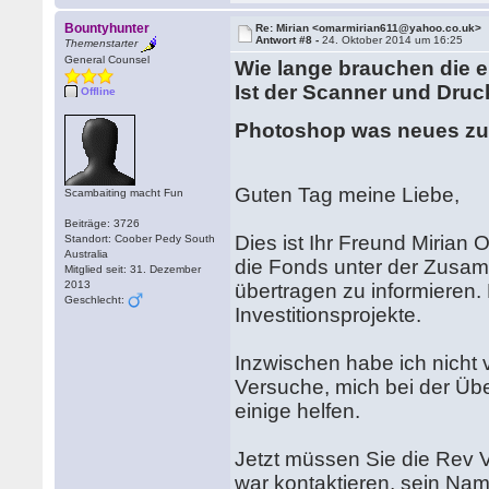
Bountyhunter
Re: Mirian <omarmirian611@yahoo.co.uk>
Antwort #8 -
24. Oktober 2014 um 16:25
Themenstarter
General Counsel
Wie lange brauchen die e
Ist der Scanner und Druc
Offline
Photoshop was neues zu
Guten Tag meine Liebe,
Scambaiting macht Fun
Beiträge: 3726
Dies ist Ihr Freund Mirian 
Standort: Coober Pedy South
Australia
die Fonds unter der Zusa
Mitglied seit: 31. Dezember
2013
übertragen zu informieren. 
Geschlecht:
Investitionsprojekte.
Inzwischen habe ich nicht
Versuche, mich bei der Über
einige helfen.
Jetzt müssen Sie die Rev Va
war kontaktieren, sein Nam