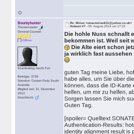
Bountyhunter
Re: Mirian <omarmirian611@yahoo.co.uk>
Antwort #7 -
05. August 2014 um 17:23
Themenstarter
General Counsel
Die hohle Nuss schnallt 
bekommen ist. Weil seit 
Offline
Die Alte eiert schon j
ja wirklich fast aussehe
Scambaiting macht Fun
guten Tag meine Liebe, hof
Beiträge: 3726
habe alles, um Sie über die
Standort: Coober Pedy South
können, dass die ID-Karte 
Australia
Mitglied seit: 31. Dezember
helfen, um mir zu helfen, a
2013
Sorgen lassen Sie mich suc
Geschlecht:
Guten Tag.
[spoiler= Quelltext SONAT
Authentication-Results: ho
identity alignment result i