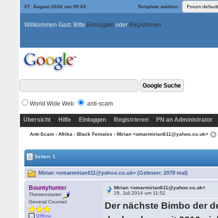
07. August 2026 um 09:03
Template wählen:
Willkommen Gast. Bitte
Einloggen
oder
Registrieren
World Wide Web
anti-scam
Übersicht
Hilfe
Einloggen
Registrieren
PN an Administrator
Anti-Scam
›
Afrika
›
Black Females
› Mirian <omarmirian611@yahoo.co.uk>
Seiten: 1
Mirian <omarmirian611@yahoo.co.uk> (Gelesen: 2078 mal)
Bountyhunter
Mirian <omarmirian611@yahoo.co.uk>
29. Juli 2014 um 11:52
Themenstarter
General Counsel
Der nächste Bimbo der de
Offline