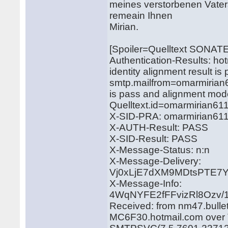
meines verstorbenen Vater
remeain Ihnen
Mirian.
[Spoiler=Quelltext SONAT
Authentication-Results: ho
identity alignment result i
smtp.mailfrom=omarmirian6
is pass and alignment mod
Quelltext.id=omarmirian6
X-SID-PRA: omarmirian61
X-AUTH-Result: PASS
X-SID-Result: PASS
X-Message-Status: n:n
X-Message-Delivery:
Vj0xLjE7dXM9MDtsPTE
X-Message-Info:
4WqNYFE2fFFvizRl8Ozv
Received: from nm47.bulle
MC6F30.hotmail.com over T