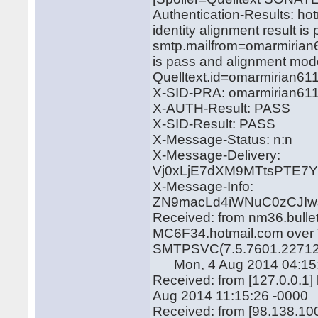
Authentication-Results: ho
identity alignment result i
smtp.mailfrom=omarmirian6
is pass and alignment mod
Quelltext.id=omarmirian6
X-SID-PRA: omarmirian61
X-AUTH-Result: PASS
X-SID-Result: PASS
X-Message-Status: n:n
X-Message-Delivery:
Vj0xLjE7dXM9MTtsPTE
X-Message-Info:
ZN9macLd4iWNuC0zCJIws
Received: from nm36.bulle
MC6F34.hotmail.com over T
SMTPSVC(7.5.7601.22712
Mon, 4 Aug 2014 04:15:
Received: from [127.0.0.1
Aug 2014 11:15:26 -0000
Received: from [98.138.10