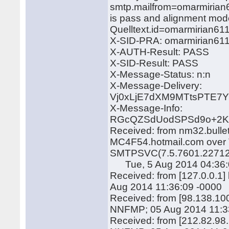
smtp.mailfrom=omarmirian6
is pass and alignment mod
Quelltext.id=omarmirian6
X-SID-PRA: omarmirian61
X-AUTH-Result: PASS
X-SID-Result: PASS
X-Message-Status: n:n
X-Message-Delivery:
Vj0xLjE7dXM9MTtsPTE
X-Message-Info:
RGcQZSdUodSPSd9o+2Kf
Received: from nm32.bulle
MC4F54.hotmail.com over T
SMTPSVC(7.5.7601.22712
Tue, 5 Aug 2014 04:36:
Received: from [127.0.0.1
Aug 2014 11:36:09 -0000
Received: from [98.138.10
NNFMP; 05 Aug 2014 11:3
Received: from [212.82.98.