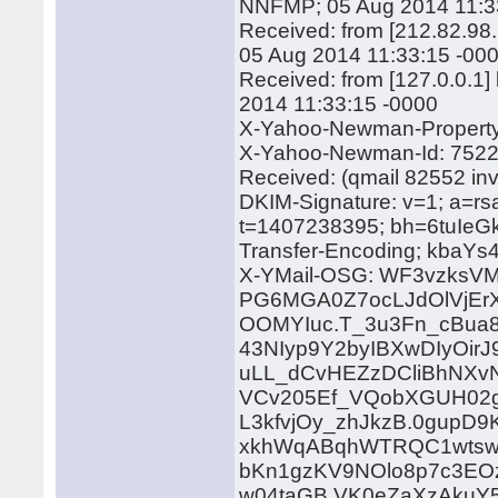
NNFMP; 05 Aug 2014 11:3
Received: from [212.82.98.
05 Aug 2014 11:33:15 -00
Received: from [127.0.0.1
2014 11:33:15 -0000
X-Yahoo-Newman-Property:
X-Yahoo-Newman-Id: 7522
Received: (qmail 82552 in
DKIM-Signature: v=1; a=rs
t=1407238395; bh=6tuI
Transfer-Encoding; kbaY
X-YMail-OSG: WF3vzks
PG6MGA0Z7ocLJdOlVjErX
OOMYIuc.T_3u3Fn_cBua
43NIyp9Y2byIBXwDIyOir
uLL_dCvHEZzDCliBhNXvN
VCv205Ef_VQobXGUH02g
L3kfvjOy_zhJkzB.0gupD
xkhWqABqhWTRQC1wtsw
bKn1gzKV9NOlo8p7c3EO
w04taGB.VK0eZaXzAkuY5