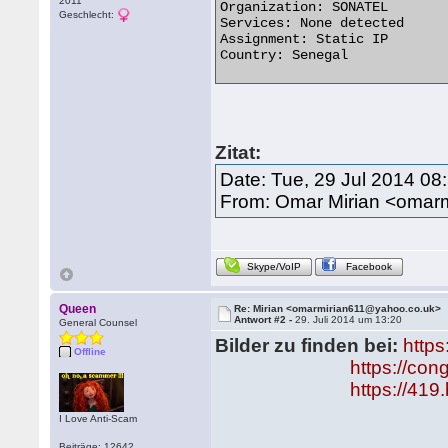
2011
Organization: SONATEL

Geschlecht:
Services: None detected

Assignment: Static IP

Country: Senegal 

Zitat:
Date: Tue, 29 Jul 2014 08
From: Omar Mirian <omar
Skype/VoIP
Facebook
Queen
Re: Mirian <omarmirian611@yahoo.co.uk>
Antwort #2 -
29. Juli 2014 um 13:20
General Counsel
Bilder zu finden bei:
https
Offline
https://con
https://419
I Love Anti-Scam
Beiträge: 12642