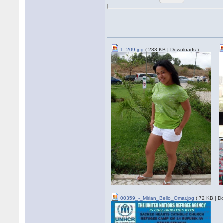
1_209.jpg
( 233 KB | Downloads )
00359_-_Mirian_Bello_Omar.jpg
( 72 KB | D