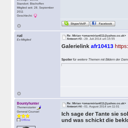
Standort: Bischoffen
Mitglied seit: 28. September
2011
Geschlecht:
Skype/VoIP
Facebook
rud
Re: Mirian <omarmirian611@yahoo.co.uk>
Antwort #3 -
29. Juli 2014 um 15:55
Ex-Mitglied
Galerielink
afr10413
http
Spoiler
für
weitere Themen mit Bildern der Da
Bountyhunter
Re: Mirian <omarmirian611@yahoo.co.uk>
Antwort #4 -
01. August 2014 um 11:01
Themenstarter
General Counsel
Ich sage der Tante sie s
und was schickt die bekl
Offline