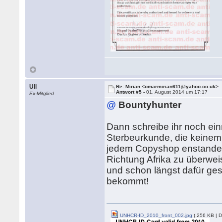
Uli
Re: Mirian <omarmirian611@yahoo.co.uk>
Antwort #5 -
01. August 2014 um 17:17
Ex-Mitglied
@
Bountyhunter
Dann schreibe ihr noch einm
Sterbeurkunde, die keinem 
jedem Copyshop enstanden 
Richtung Afrika zu überwei
und schon längst dafür ges
bekommt!
UNHCR-ID_2010_front_002.jpg
( 256 KB | 