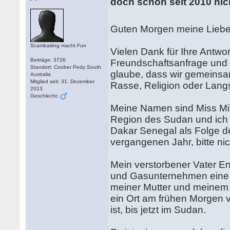
doch schon seit 2010 ni
Guten Morgen meine Lieb
Scambaiting macht Fun
Vielen Dank für Ihre Antwor
Beiträge: 3726
Freundschaftsanfrage und i
Standort: Coober Pedy South
glaube, dass wir gemeinsa
Australia
Mitglied seit: 31. Dezember
Rasse, Religion oder Lan
2013
Geschlecht:
Meine Namen sind Miss Miri
Region des Sudan und ich b
Dakar Senegal als Folge d
vergangenen Jahr, bitte ni
Mein verstorbener Vater En
und Gasunternehmen eine pr
meiner Mutter und meinem 
ein Ort am frühen Morgen v
ist, bis jetzt im Sudan.