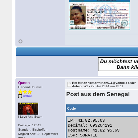
Queen
Re: Mirian <omarmirian611@yahoo.co.uk>
Antwort #1 -
29. Juli 2014 um 13:11
General Counsel
Post aus dem Senegal
Offline
Code
I Love Anti-Scam
IP: 41.82.95.63

Decimal: 693264191

Beiträge: 12642
Standort: Bischoffen
Hostname: 41.82.95.63

Mitglied seit: 28. September
ISP: SONATEL
