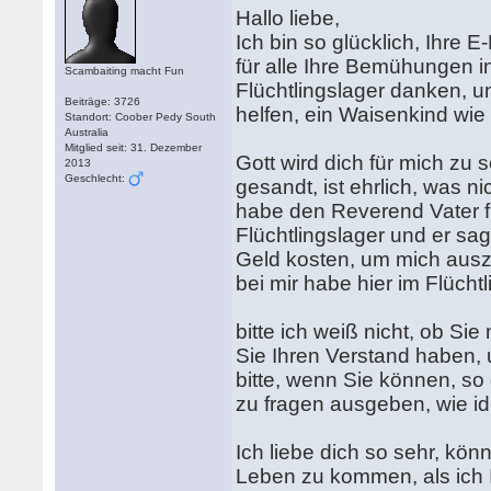
Hallo liebe,
Ich bin so glücklich, Ihre
für alle Ihre Bemühungen i
Scambaiting macht Fun
Flüchtlingslager danken, u
Beiträge: 3726
helfen, ein Waisenkind wie 
Standort: Coober Pedy South
Australia
Mitglied seit: 31. Dezember
Gott wird dich für mich zu 
2013
Geschlecht:
gesandt, ist ehrlich, was ni
habe den Reverend Vater fra
Flüchtlingslager und er sag
Geld kosten, um mich auszu
bei mir habe hier im Flücht
bitte ich weiß nicht, ob Si
Sie Ihren Verstand haben, 
bitte, wenn Sie können, so
zu fragen ausgeben, wie id
Ich liebe dich so sehr, kön
Leben zu kommen, als ich I